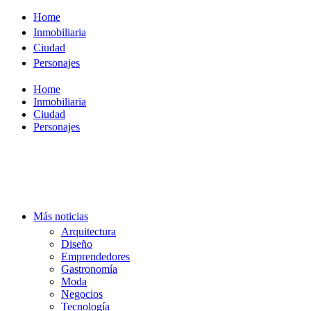
Ir
Home
al
Inmobiliaria
contenido
Ciudad
Personajes
Home
Inmobiliaria
Ciudad
Personajes
Más noticias
Arquitectura
Diseño
Emprendedores
Gastronomía
Moda
Negocios
Tecnología