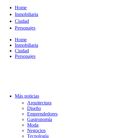
Ir
Home
al
Inmobiliaria
contenido
Ciudad
Personajes
Home
Inmobiliaria
Ciudad
Personajes
Más noticias
Arquitectura
Diseño
Emprendedores
Gastronomía
Moda
Negocios
Tecnología