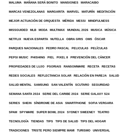
MALUMA
MAÑANA SERÁ BONITO
MANSIONES
MARACAIBO
MARCAS VENEZOLANAS
MARGARITA
MARVEL
MATURÍN
MEDITACIÓN
MEJOR ACTUACIÓN DE ORQUESTA
MÉRIDA
MESSI
MINDFULNESS
MISSGUIDED
MLB
MODA
MULTIMAX
MUNDIAL 2026
MUSICA
MÚSICA
NETFLIX
NUEVA ESPARTA
NUTELLA
OBRA GRIS
OMS
ÓSCAR
PARQUES NACIONALES
PEDRO PASCAL
PELICULAS
PELÍCULAS
PEPSI MUSIC
PHISHING
PIEL
PIXEL 8
PREVENCIÓN DEL CÁNCER
PROPIEDADES DE LUJO
PSORIAIS
RANSOMWARE
RECETA
RECETAS
REDES SOCIALES
REFLECTANCIA SOLAR
RELACIÓN EN PAREJA
SALUD
SALUD MENTAL
SAMSUNG
SAN VALENTÍN
SCUTARO
SEGURIDAD
SEMANA SANTA 2024
SERIE DEL CARIBE 2024
SERIE GALAXY S24
SERIES
SHEIN
SÍNDROME DE ASIA
SMARTPHONE
SOFIA VERGARA
SPAM
SPYWARE
SUPER BOWL 2024
SYDNEY SWEENEY
TEATRO
TECNOLOGÍA
TIENDAS
TIPS
TIPS DE SALUD
TIPS DEL HOGAR
TRADICIONES
TRISTE PERO SIEMPRE MAMI
TURISMO
UNIVERSAL