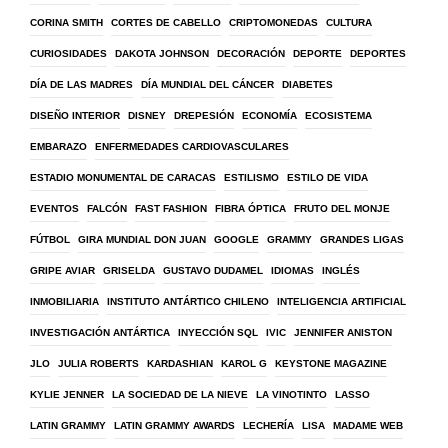
CORINA SMITH
CORTES DE CABELLO
CRIPTOMONEDAS
CULTURA
CURIOSIDADES
DAKOTA JOHNSON
DECORACIÓN
DEPORTE
DEPORTES
DÍA DE LAS MADRES
DÍA MUNDIAL DEL CÁNCER
DIABETES
DISEÑO INTERIOR
DISNEY
DREPESIÓN
ECONOMÍA
ECOSISTEMA
EMBARAZO
ENFERMEDADES CARDIOVASCULARES
ESTADIO MONUMENTAL DE CARACAS
ESTILISMO
ESTILO DE VIDA
EVENTOS
FALCÓN
FAST FASHION
FIBRA ÓPTICA
FRUTO DEL MONJE
FÚTBOL
GIRA MUNDIAL DON JUAN
GOOGLE
GRAMMY
GRANDES LIGAS
GRIPE AVIAR
GRISELDA
GUSTAVO DUDAMEL
IDIOMAS
INGLÉS
INMOBILIARIA
INSTITUTO ANTÁRTICO CHILENO
INTELIGENCIA ARTIFICIAL
INVESTIGACIÓN ANTÁRTICA
INYECCIÓN SQL
IVIC
JENNIFER ANISTON
JLO
JULIA ROBERTS
KARDASHIAN
KAROL G
KEYSTONE MAGAZINE
KYLIE JENNER
LA SOCIEDAD DE LA NIEVE
LA VINOTINTO
LASSO
LATIN GRAMMY
LATIN GRAMMY AWARDS
LECHERÍA
LISA
MADAME WEB