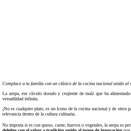
Complace a tu familia con un clásico de la cocina nacional unido al s
La arepa, ese círculo dorado y crujiente de maíz que ha alimentado
versatilidad infinita.
¡No es cualquier plato, es un ícono de la cocina nacional y de otros 
relevancia dentro de la cultura culinaria.
No importa si es con queso, carne, huevos o vegetales, la arepa es per
deleites con el sabor a tradición unido al toque de innovación
que 