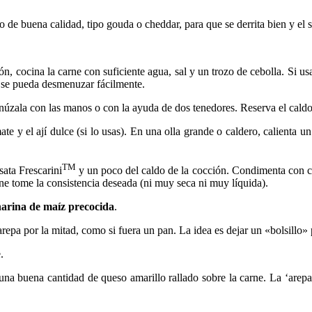
buena calidad, tipo gouda o cheddar, para que se derrita bien y el s
n, cocina la carne con suficiente agua, sal y un trozo de cebolla. Si usa
y se pueda desmenuzar fácilmente.
núzala con las manos o con la ayuda de dos tenedores. Reserva el caldo
mate y el ají dulce (si lo usas). En una olla grande o caldero, calienta 
TM
ata Frescarini
y un poco del caldo de la cocción. Condimenta con co
rne tome la consistencia deseada (ni muy seca ni muy líquida).
harina de maíz precocida
.
repa por la mitad, como si fuera un pan. La idea es dejar un «bolsillo» p
.
 una buena cantidad de queso amarillo rallado sobre la carne. La ‘arep