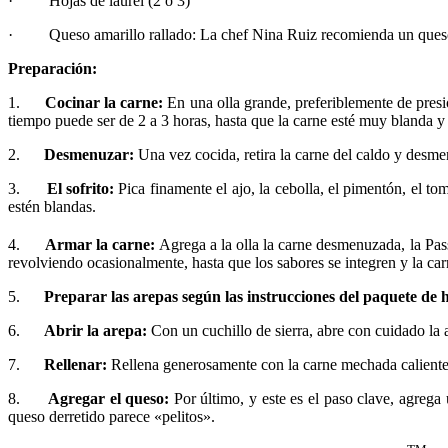
· Hojas de laurel (2 o 3)
· Queso amarillo rallado: La chef Nina Ruiz recomienda un queso de 
Preparación:
1.
Cocinar la carne:
En una olla grande, preferiblemente de presió
tiempo puede ser de 2 a 3 horas, hasta que la carne esté muy blanda 
2.
Desmenuzar:
Una vez cocida, retira la carne del caldo y desme
3.
El sofrito:
Pica finamente el ajo, la cebolla, el pimentón, el to
estén blandas.
4.
Armar la carne:
Agrega a la olla la carne desmenuzada, la Pass
revolviendo ocasionalmente, hasta que los sabores se integren y la ca
5.
Preparar las arepas según las instrucciones del paquete de 
6.
Abrir la arepa:
Con un cuchillo de sierra, abre con cuidado la a
7.
Rellenar:
Rellena generosamente con la carne mechada caliente
8.
Agregar el queso:
Por último, y este es el paso clave, agrega
queso derretido parece «pelitos».