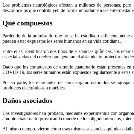
Los problemas neurológicos afectan a millones de personas, pero s
desconocidos que contribuyen de forma importante a las enfermedades
Qué compuestos
Partiendo de la premisa de que no se ha estudiado suficientemente a 
pueden estar expuestos los seres humanos en su vida cotidiana.
Entre ellas, identificaron dos tipos de sustancias químicas, los reta
especializadas del cerebro que generan el aislamiento protector alreded
Dado que los compuestos de amonio cuaternario están presentes en 
COVID-19, los seres humanos están expuestos regularmente a estas s
Por su parte, los retardantes de llama organofosforados se agregan a
productos electrónicos a muebles.
Daños asociados
Los investigadores han probado, mediante experimentos con organoid
amonio cuaternario provocan la muerte de los oligodendrocitos, mien
Al mismo tiempo, vieron cómo esas mismas sustancias químicas dañan l