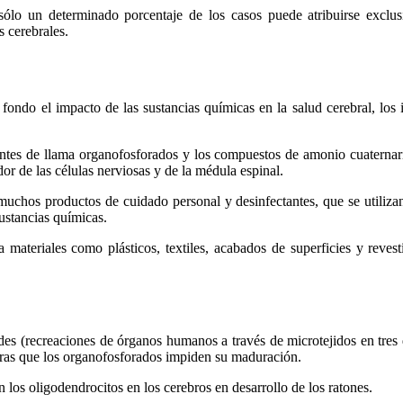
ólo un determinado porcentaje de los casos puede atribuirse exclus
 cerebrales.
fondo el impacto de las sustancias químicas en la salud cerebral, los
rdantes de llama organofosforados y los compuestos de amonio cuaternar
or de las células nerviosas y de la médula espinal.
muchos productos de cuidado personal y desinfectantes, que se utiliz
ustancias químicas.
 materiales como plásticos, textiles, acabados de superficies y reves
es (recreaciones de órganos humanos a través de microtejidos en tres
tras que los organofosforados impiden su maduración.
os oligodendrocitos en los cerebros en desarrollo de los ratones.