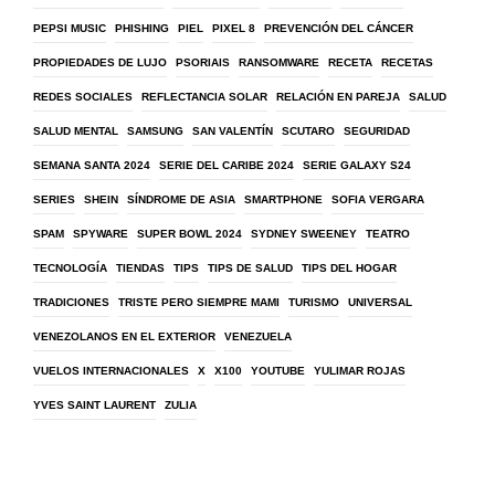
PEPSI MUSIC
PHISHING
PIEL
PIXEL 8
PREVENCIÓN DEL CÁNCER
PROPIEDADES DE LUJO
PSORIAIS
RANSOMWARE
RECETA
RECETAS
REDES SOCIALES
REFLECTANCIA SOLAR
RELACIÓN EN PAREJA
SALUD
SALUD MENTAL
SAMSUNG
SAN VALENTÍN
SCUTARO
SEGURIDAD
SEMANA SANTA 2024
SERIE DEL CARIBE 2024
SERIE GALAXY S24
SERIES
SHEIN
SÍNDROME DE ASIA
SMARTPHONE
SOFIA VERGARA
SPAM
SPYWARE
SUPER BOWL 2024
SYDNEY SWEENEY
TEATRO
TECNOLOGÍA
TIENDAS
TIPS
TIPS DE SALUD
TIPS DEL HOGAR
TRADICIONES
TRISTE PERO SIEMPRE MAMI
TURISMO
UNIVERSAL
VENEZOLANOS EN EL EXTERIOR
VENEZUELA
VUELOS INTERNACIONALES
X
X100
YOUTUBE
YULIMAR ROJAS
YVES SAINT LAURENT
ZULIA