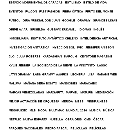
ESTADIO MONUMENTAL DE CARACAS
ESTILISMO
ESTILO DE VIDA
EVENTOS
FALCÓN
FAST FASHION
FIBRA ÓPTICA
FRUTO DEL MONJE
FÚTBOL
GIRA MUNDIAL DON JUAN
GOOGLE
GRAMMY
GRANDES LIGAS
GRIPE AVIAR
GRISELDA
GUSTAVO DUDAMEL
IDIOMAS
INGLÉS
INMOBILIARIA
INSTITUTO ANTÁRTICO CHILENO
INTELIGENCIA ARTIFICIAL
INVESTIGACIÓN ANTÁRTICA
INYECCIÓN SQL
IVIC
JENNIFER ANISTON
JLO
JULIA ROBERTS
KARDASHIAN
KAROL G
KEYSTONE MAGAZINE
KYLIE JENNER
LA SOCIEDAD DE LA NIEVE
LA VINOTINTO
LASSO
LATIN GRAMMY
LATIN GRAMMY AWARDS
LECHERÍA
LISA
MADAME WEB
MALUMA
MAÑANA SERÁ BONITO
MANSIONES
MARACAIBO
MARCAS VENEZOLANAS
MARGARITA
MARVEL
MATURÍN
MEDITACIÓN
MEJOR ACTUACIÓN DE ORQUESTA
MÉRIDA
MESSI
MINDFULNESS
MISSGUIDED
MLB
MODA
MULTIMAX
MUNDIAL 2026
MUSICA
MÚSICA
NETFLIX
NUEVA ESPARTA
NUTELLA
OBRA GRIS
OMS
ÓSCAR
PARQUES NACIONALES
PEDRO PASCAL
PELICULAS
PELÍCULAS