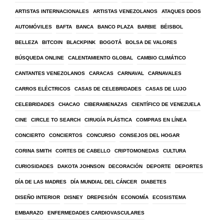
ARTISTAS INTERNACIONALES
ARTISTAS VENEZOLANOS
ATAQUES DDOS
AUTOMÓVILES
BAFTA
BANCA
BANCO PLAZA
BARBIE
BÉISBOL
BELLEZA
BITCOIN
BLACKPINK
BOGOTÁ
BOLSA DE VALORES
BÚSQUEDA ONLINE
CALENTAMIENTO GLOBAL
CAMBIO CLIMÁTICO
CANTANTES VENEZOLANOS
CARACAS
CARNAVAL
CARNAVALES
CARROS ELÉCTRICOS
CASAS DE CELEBRIDADES
CASAS DE LUJO
CELEBRIDADES
CHACAO
CIBERAMENAZAS
CIENTÍFICO DE VENEZUELA
CINE
CIRCLE TO SEARCH
CIRUGÍA PLÁSTICA
COMPRAS EN LÍNEA
CONCIERTO
CONCIERTOS
CONCURSO
CONSEJOS DEL HOGAR
CORINA SMITH
CORTES DE CABELLO
CRIPTOMONEDAS
CULTURA
CURIOSIDADES
DAKOTA JOHNSON
DECORACIÓN
DEPORTE
DEPORTES
DÍA DE LAS MADRES
DÍA MUNDIAL DEL CÁNCER
DIABETES
DISEÑO INTERIOR
DISNEY
DREPESIÓN
ECONOMÍA
ECOSISTEMA
EMBARAZO
ENFERMEDADES CARDIOVASCULARES