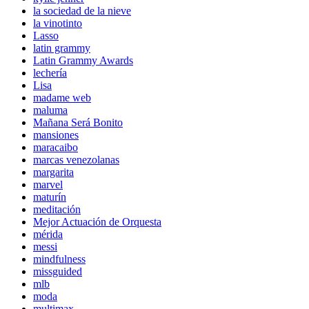
la sociedad de la nieve
la vinotinto
Lasso
latin grammy
Latin Grammy Awards
lechería
Lisa
madame web
maluma
Mañana Será Bonito
mansiones
maracaibo
marcas venezolanas
margarita
marvel
maturín
meditación
Mejor Actuación de Orquesta
mérida
messi
mindfulness
missguided
mlb
moda
multimax