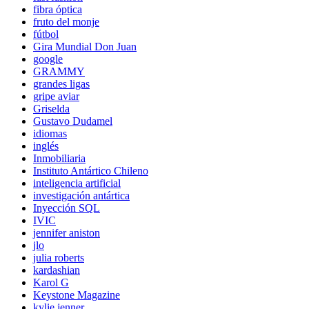
fibra óptica
fruto del monje
fútbol
Gira Mundial Don Juan
google
GRAMMY
grandes ligas
gripe aviar
Griselda
Gustavo Dudamel
idiomas
inglés
Inmobiliaria
Instituto Antártico Chileno
inteligencia artificial
investigación antártica
Inyección SQL
IVIC
jennifer aniston
jlo
julia roberts
kardashian
Karol G
Keystone Magazine
kylie jenner