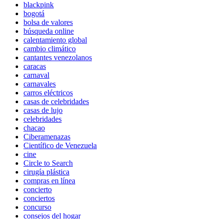
blackpink
bogotá
bolsa de valores
búsqueda online
calentamiento global
cambio climático
cantantes venezolanos
caracas
carnaval
carnavales
carros eléctricos
casas de celebridades
casas de lujo
celebridades
chacao
Ciberamenazas
Científico de Venezuela
cine
Circle to Search
cirugía plástica
compras en línea
concierto
conciertos
concurso
consejos del hogar