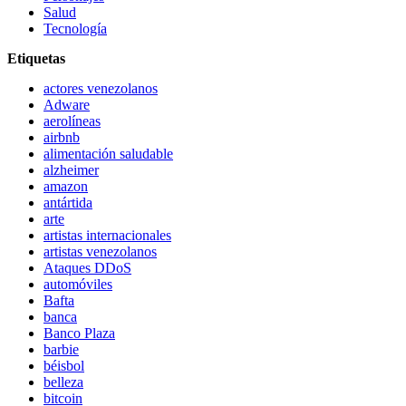
Salud
Tecnología
Etiquetas
actores venezolanos
Adware
aerolíneas
airbnb
alimentación saludable
alzheimer
amazon
antártida
arte
artistas internacionales
artistas venezolanos
Ataques DDoS
automóviles
Bafta
banca
Banco Plaza
barbie
béisbol
belleza
bitcoin