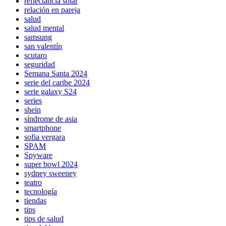
reflectancia solar
relación en pareja
salud
salud mental
samsung
san valentín
scutaro
seguridad
Semana Santa 2024
serie del caribe 2024
serie galaxy S24
series
shein
síndrome de asia
smartphone
sofia vergara
SPAM
Spyware
super bowl 2024
sydney sweeney
teatro
tecnología
tiendas
tips
tips de salud