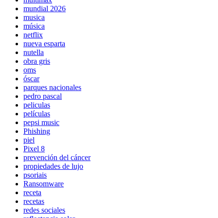
mundial 2026
musica
música
netflix
nueva esparta
nutella
obra gris
oms
óscar
parques nacionales
pedro pascal
peliculas
películas
pepsi music
Phishing
piel
Pixel 8
prevención del cáncer
propiedades de lujo
psoriais
Ransomware
receta
recetas
redes sociales