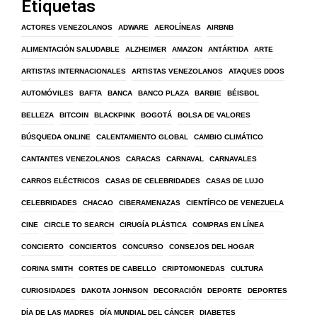
Etiquetas
ACTORES VENEZOLANOS
ADWARE
AEROLÍNEAS
AIRBNB
ALIMENTACIÓN SALUDABLE
ALZHEIMER
AMAZON
ANTÁRTIDA
ARTE
ARTISTAS INTERNACIONALES
ARTISTAS VENEZOLANOS
ATAQUES DDOS
AUTOMÓVILES
BAFTA
BANCA
BANCO PLAZA
BARBIE
BÉISBOL
BELLEZA
BITCOIN
BLACKPINK
BOGOTÁ
BOLSA DE VALORES
BÚSQUEDA ONLINE
CALENTAMIENTO GLOBAL
CAMBIO CLIMÁTICO
CANTANTES VENEZOLANOS
CARACAS
CARNAVAL
CARNAVALES
CARROS ELÉCTRICOS
CASAS DE CELEBRIDADES
CASAS DE LUJO
CELEBRIDADES
CHACAO
CIBERAMENAZAS
CIENTÍFICO DE VENEZUELA
CINE
CIRCLE TO SEARCH
CIRUGÍA PLÁSTICA
COMPRAS EN LÍNEA
CONCIERTO
CONCIERTOS
CONCURSO
CONSEJOS DEL HOGAR
CORINA SMITH
CORTES DE CABELLO
CRIPTOMONEDAS
CULTURA
CURIOSIDADES
DAKOTA JOHNSON
DECORACIÓN
DEPORTE
DEPORTES
DÍA DE LAS MADRES
DÍA MUNDIAL DEL CÁNCER
DIABETES