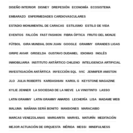
DISEÑO INTERIOR
DISNEY
DREPESIÓN
ECONOMÍA
ECOSISTEMA
EMBARAZO
ENFERMEDADES CARDIOVASCULARES
ESTADIO MONUMENTAL DE CARACAS
ESTILISMO
ESTILO DE VIDA
EVENTOS
FALCÓN
FAST FASHION
FIBRA ÓPTICA
FRUTO DEL MONJE
FÚTBOL
GIRA MUNDIAL DON JUAN
GOOGLE
GRAMMY
GRANDES LIGAS
GRIPE AVIAR
GRISELDA
GUSTAVO DUDAMEL
IDIOMAS
INGLÉS
INMOBILIARIA
INSTITUTO ANTÁRTICO CHILENO
INTELIGENCIA ARTIFICIAL
INVESTIGACIÓN ANTÁRTICA
INYECCIÓN SQL
IVIC
JENNIFER ANISTON
JLO
JULIA ROBERTS
KARDASHIAN
KAROL G
KEYSTONE MAGAZINE
KYLIE JENNER
LA SOCIEDAD DE LA NIEVE
LA VINOTINTO
LASSO
LATIN GRAMMY
LATIN GRAMMY AWARDS
LECHERÍA
LISA
MADAME WEB
MALUMA
MAÑANA SERÁ BONITO
MANSIONES
MARACAIBO
MARCAS VENEZOLANAS
MARGARITA
MARVEL
MATURÍN
MEDITACIÓN
MEJOR ACTUACIÓN DE ORQUESTA
MÉRIDA
MESSI
MINDFULNESS