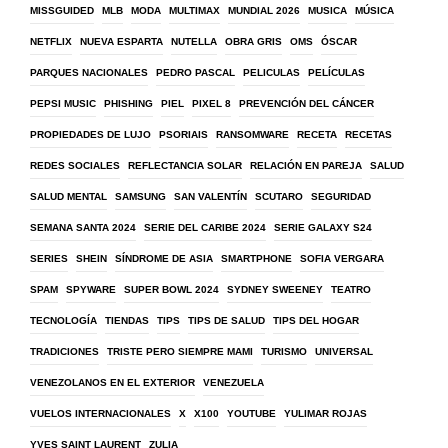
MISSGUIDED
MLB
MODA
MULTIMAX
MUNDIAL 2026
MUSICA
MÚSICA
NETFLIX
NUEVA ESPARTA
NUTELLA
OBRA GRIS
OMS
ÓSCAR
PARQUES NACIONALES
PEDRO PASCAL
PELICULAS
PELÍCULAS
PEPSI MUSIC
PHISHING
PIEL
PIXEL 8
PREVENCIÓN DEL CÁNCER
PROPIEDADES DE LUJO
PSORIAIS
RANSOMWARE
RECETA
RECETAS
REDES SOCIALES
REFLECTANCIA SOLAR
RELACIÓN EN PAREJA
SALUD
SALUD MENTAL
SAMSUNG
SAN VALENTÍN
SCUTARO
SEGURIDAD
SEMANA SANTA 2024
SERIE DEL CARIBE 2024
SERIE GALAXY S24
SERIES
SHEIN
SÍNDROME DE ASIA
SMARTPHONE
SOFIA VERGARA
SPAM
SPYWARE
SUPER BOWL 2024
SYDNEY SWEENEY
TEATRO
TECNOLOGÍA
TIENDAS
TIPS
TIPS DE SALUD
TIPS DEL HOGAR
TRADICIONES
TRISTE PERO SIEMPRE MAMI
TURISMO
UNIVERSAL
VENEZOLANOS EN EL EXTERIOR
VENEZUELA
VUELOS INTERNACIONALES
X
X100
YOUTUBE
YULIMAR ROJAS
YVES SAINT LAURENT
ZULIA