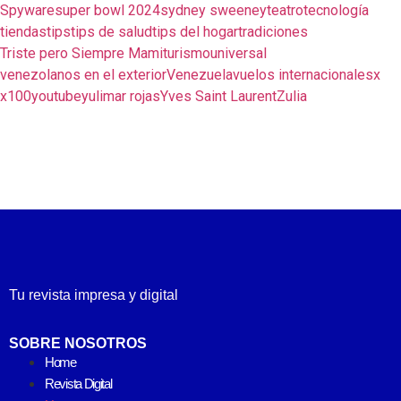
Spyware
super bowl 2024
sydney sweeney
teatro
tecnología
tiendas
tips
tips de salud
tips del hogar
tradiciones
Triste pero Siempre Mami
turismo
universal
venezolanos en el exterior
Venezuela
vuelos internacionales
x
x100
youtube
yulimar rojas
Yves Saint Laurent
Zulia
Tu revista impresa y digital
SOBRE NOSOTROS
Home
Revista Digital