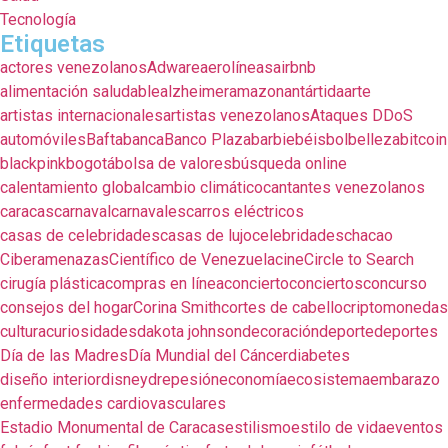
Tecnología
Etiquetas
actores venezolanos
Adware
aerolíneas
airbnb
alimentación saludable
alzheimer
amazon
antártida
arte
artistas internacionales
artistas venezolanos
Ataques DDoS
automóviles
Bafta
banca
Banco Plaza
barbie
béisbol
belleza
bitcoin
blackpink
bogotá
bolsa de valores
búsqueda online
calentamiento global
cambio climático
cantantes venezolanos
caracas
carnaval
carnavales
carros eléctricos
casas de celebridades
casas de lujo
celebridades
chacao
Ciberamenazas
Científico de Venezuela
cine
Circle to Search
cirugía plástica
compras en línea
concierto
conciertos
concurso
consejos del hogar
Corina Smith
cortes de cabello
criptomonedas
cultura
curiosidades
dakota johnson
decoración
deporte
deportes
Día de las Madres
Día Mundial del Cáncer
diabetes
diseño interior
disney
drepesión
economía
ecosistema
embarazo
enfermedades cardiovasculares
Estadio Monumental de Caracas
estilismo
estilo de vida
eventos