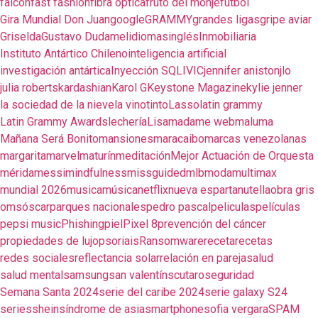
falcón
fast fashion
fibra óptica
fruto del monje
fútbol
Gira Mundial Don Juan
google
GRAMMY
grandes ligas
gripe aviar
Griselda
Gustavo Dudamel
idiomas
inglés
Inmobiliaria
Instituto Antártico Chileno
inteligencia artificial
investigación antártica
Inyección SQL
IVIC
jennifer aniston
jlo
julia roberts
kardashian
Karol G
Keystone Magazine
kylie jenner
la sociedad de la nieve
la vinotinto
Lasso
latin grammy
Latin Grammy Awards
lechería
Lisa
madame web
maluma
Mañana Será Bonito
mansiones
maracaibo
marcas venezolanas
margarita
marvel
maturín
meditación
Mejor Actuación de Orquesta
mérida
messi
mindfulness
missguided
mlb
moda
multimax
mundial 2026
musica
música
netflix
nueva esparta
nutella
obra gris
oms
óscar
parques nacionales
pedro pascal
peliculas
películas
pepsi music
Phishing
piel
Pixel 8
prevención del cáncer
propiedades de lujo
psoriais
Ransomware
receta
recetas
redes sociales
reflectancia solar
relación en pareja
salud
salud mental
samsung
san valentín
scutaro
seguridad
Semana Santa 2024
serie del caribe 2024
serie galaxy S24
series
shein
síndrome de asia
smartphone
sofia vergara
SPAM