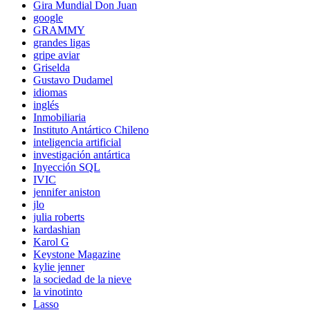
Gira Mundial Don Juan
google
GRAMMY
grandes ligas
gripe aviar
Griselda
Gustavo Dudamel
idiomas
inglés
Inmobiliaria
Instituto Antártico Chileno
inteligencia artificial
investigación antártica
Inyección SQL
IVIC
jennifer aniston
jlo
julia roberts
kardashian
Karol G
Keystone Magazine
kylie jenner
la sociedad de la nieve
la vinotinto
Lasso