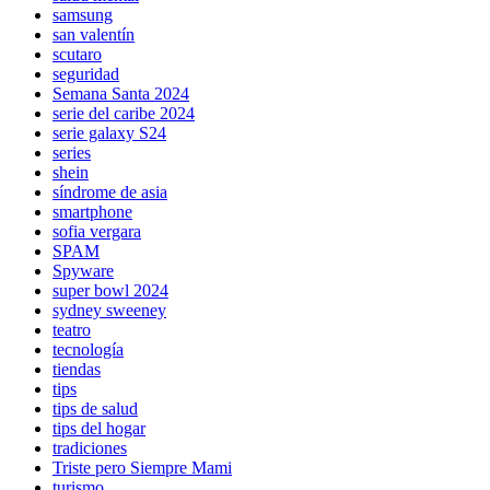
samsung
san valentín
scutaro
seguridad
Semana Santa 2024
serie del caribe 2024
serie galaxy S24
series
shein
síndrome de asia
smartphone
sofia vergara
SPAM
Spyware
super bowl 2024
sydney sweeney
teatro
tecnología
tiendas
tips
tips de salud
tips del hogar
tradiciones
Triste pero Siempre Mami
turismo