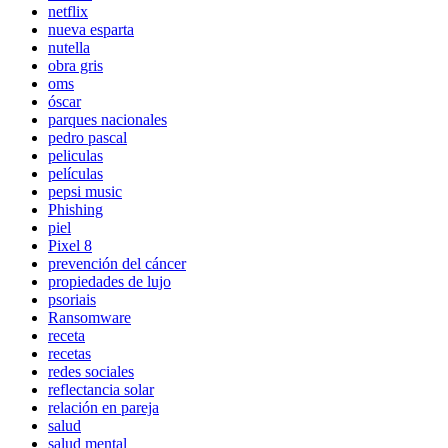
netflix
nueva esparta
nutella
obra gris
oms
óscar
parques nacionales
pedro pascal
peliculas
películas
pepsi music
Phishing
piel
Pixel 8
prevención del cáncer
propiedades de lujo
psoriais
Ransomware
receta
recetas
redes sociales
reflectancia solar
relación en pareja
salud
salud mental