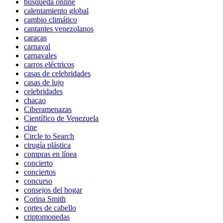
búsqueda online
calentamiento global
cambio climático
cantantes venezolanos
caracas
carnaval
carnavales
carros eléctricos
casas de celebridades
casas de lujo
celebridades
chacao
Ciberamenazas
Científico de Venezuela
cine
Circle to Search
cirugía plástica
compras en línea
concierto
conciertos
concurso
consejos del hogar
Corina Smith
cortes de cabello
criptomonedas