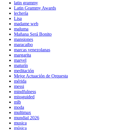
latin grammy
Latin Grammy Awards
lechería
Lisa
madame web
maluma
Mañana Será Bonito
mansiones
maracaibo
marcas venezolanas
margarita
marvel
maturín
meditación
Mejor Actuación de Orquesta
mérida
messi
mindfulness
missguided
mlb
moda
multimax
mundial 2026
musica
música