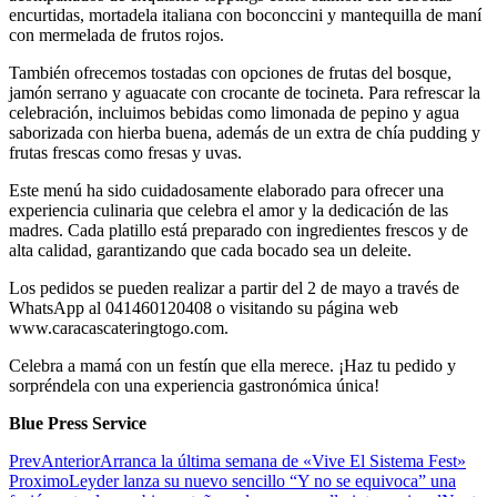
encurtidas, mortadela italiana con boconccini y mantequilla de maní
con mermelada de frutos rojos.
También ofrecemos tostadas con opciones de frutas del bosque,
jamón serrano y aguacate con crocante de tocineta. Para refrescar la
celebración, incluimos bebidas como limonada de pepino y agua
saborizada con hierba buena, además de un extra de chía pudding y
frutas frescas como fresas y uvas.
Este menú ha sido cuidadosamente elaborado para ofrecer una
experiencia culinaria que celebra el amor y la dedicación de las
madres. Cada platillo está preparado con ingredientes frescos y de
alta calidad, garantizando que cada bocado sea un deleite.
Los pedidos se pueden realizar a partir del 2 de mayo a través de
WhatsApp al 041460120408 o visitando su página web
www.caracascateringtogo.com.
Celebra a mamá con un festín que ella merece. ¡Haz tu pedido y
sorpréndela con una experiencia gastronómica única!
Blue Press Service
Prev
Anterior
Arranca la última semana de «Vive El Sistema Fest»
Proximo
Leyder lanza su nuevo sencillo “Y no se equivoca” una