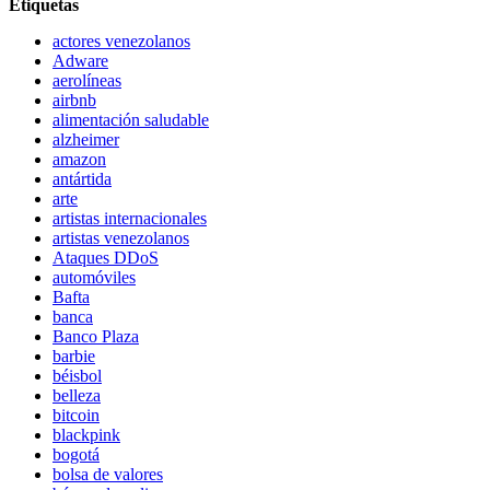
Etiquetas
actores venezolanos
Adware
aerolíneas
airbnb
alimentación saludable
alzheimer
amazon
antártida
arte
artistas internacionales
artistas venezolanos
Ataques DDoS
automóviles
Bafta
banca
Banco Plaza
barbie
béisbol
belleza
bitcoin
blackpink
bogotá
bolsa de valores