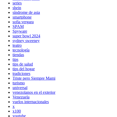
series
shein
síndrome de asia
smartphone
sofia vergara
SPAM
Spyware
super bowl 2024
sydney sweeney
teatro
tecnología
tiendas
tips
tips de salud
tips del hogar
tradiciones
Triste pero Siempre Mami
turismo
universal
venezolanos en el exterior
Venezuela
vuelos internacionales
x
x100
youtube