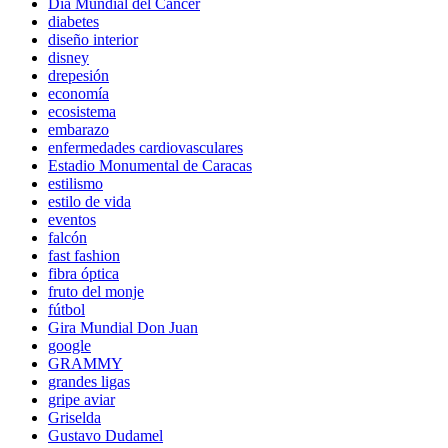
Día Mundial del Cáncer
diabetes
diseño interior
disney
drepesión
economía
ecosistema
embarazo
enfermedades cardiovasculares
Estadio Monumental de Caracas
estilismo
estilo de vida
eventos
falcón
fast fashion
fibra óptica
fruto del monje
fútbol
Gira Mundial Don Juan
google
GRAMMY
grandes ligas
gripe aviar
Griselda
Gustavo Dudamel