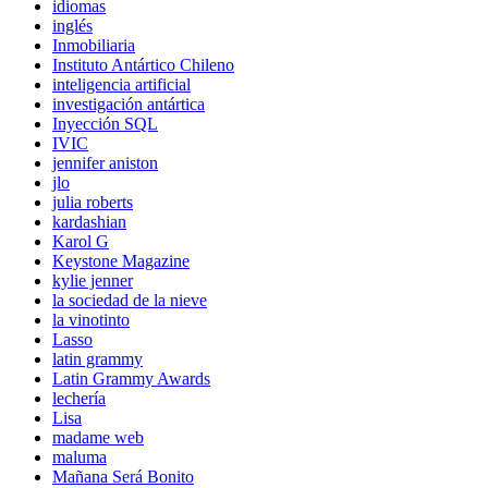
idiomas
inglés
Inmobiliaria
Instituto Antártico Chileno
inteligencia artificial
investigación antártica
Inyección SQL
IVIC
jennifer aniston
jlo
julia roberts
kardashian
Karol G
Keystone Magazine
kylie jenner
la sociedad de la nieve
la vinotinto
Lasso
latin grammy
Latin Grammy Awards
lechería
Lisa
madame web
maluma
Mañana Será Bonito