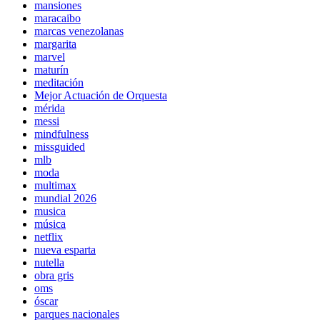
mansiones
maracaibo
marcas venezolanas
margarita
marvel
maturín
meditación
Mejor Actuación de Orquesta
mérida
messi
mindfulness
missguided
mlb
moda
multimax
mundial 2026
musica
música
netflix
nueva esparta
nutella
obra gris
oms
óscar
parques nacionales