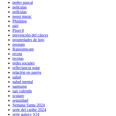
pedro pascal
peliculas
películas
pepsi music
Phishing
piel
Pixel 8
prevención del cáncer
propiedades de lujo
psoriais
Ransomware
receta
recetas
redes sociales
reflectancia solar
relación en pareja
salud
salud mental
samsung
san valentín
scutaro
seguridad
Semana Santa 2024
serie del caribe 2024
serie galaxy S24