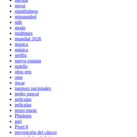
mérida
messi
mindfulness
missguided
mlb
moda
multimax
mundial 2026
musica
música
netflix
nueva esparta
nutella
obra gris
oms
óscar
parques nacionales
pedro pascal
peliculas
películas
pepsi music
Phishing
piel
Pixel 8
prevención del cáncer