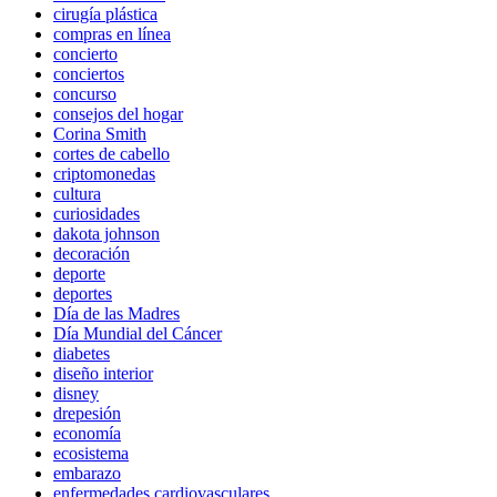
cirugía plástica
compras en línea
concierto
conciertos
concurso
consejos del hogar
Corina Smith
cortes de cabello
criptomonedas
cultura
curiosidades
dakota johnson
decoración
deporte
deportes
Día de las Madres
Día Mundial del Cáncer
diabetes
diseño interior
disney
drepesión
economía
ecosistema
embarazo
enfermedades cardiovasculares