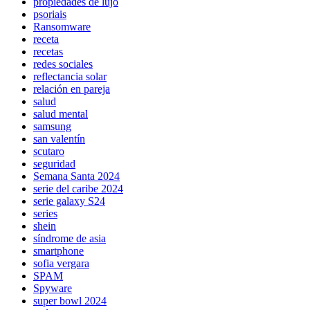
propiedades de lujo
psoriais
Ransomware
receta
recetas
redes sociales
reflectancia solar
relación en pareja
salud
salud mental
samsung
san valentín
scutaro
seguridad
Semana Santa 2024
serie del caribe 2024
serie galaxy S24
series
shein
síndrome de asia
smartphone
sofia vergara
SPAM
Spyware
super bowl 2024