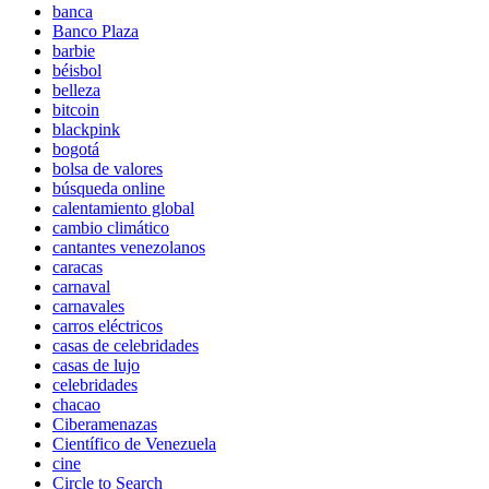
banca
Banco Plaza
barbie
béisbol
belleza
bitcoin
blackpink
bogotá
bolsa de valores
búsqueda online
calentamiento global
cambio climático
cantantes venezolanos
caracas
carnaval
carnavales
carros eléctricos
casas de celebridades
casas de lujo
celebridades
chacao
Ciberamenazas
Científico de Venezuela
cine
Circle to Search