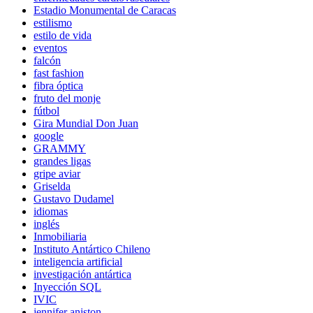
Estadio Monumental de Caracas
estilismo
estilo de vida
eventos
falcón
fast fashion
fibra óptica
fruto del monje
fútbol
Gira Mundial Don Juan
google
GRAMMY
grandes ligas
gripe aviar
Griselda
Gustavo Dudamel
idiomas
inglés
Inmobiliaria
Instituto Antártico Chileno
inteligencia artificial
investigación antártica
Inyección SQL
IVIC
jennifer aniston