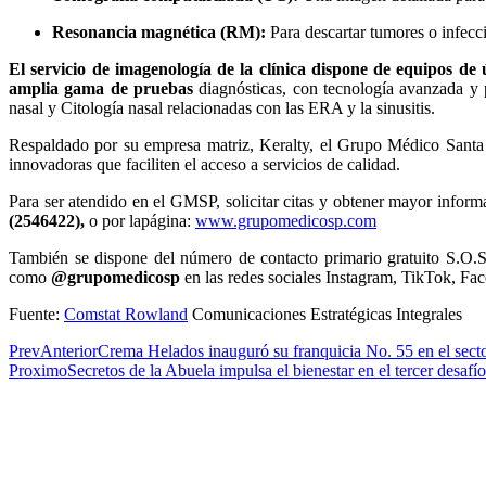
Resonancia magnética (RM):
Para descartar tumores o infecci
El servicio de imagenología de la clínica dispone de equipos de
amplia gama de pruebas
diagnósticas, con tecnología avanzada y 
nasal y Citología nasal relacionadas con las ERA y la sinusitis.
Respaldado por su empresa matriz, Keralty, el Grupo Médico Santa P
innovadoras que faciliten el acceso a servicios de calidad.
Para ser atendido en el GMSP, solicitar citas y obtener mayor inform
(2546422),
o por lapágina:
www.grupomedicosp.com
También se dispone del número de contacto primario gratuito S.O.S.
como
@grupomedicosp
en las redes sociales Instagram, TikTok, Fa
Fuente:
Comstat Rowland
Comunicaciones Estratégicas Integrales
Prev
Anterior
Crema Helados inauguró su franquicia No. 55 en el sect
Proximo
Secretos de la Abuela impulsa el bienestar en el tercer desaf