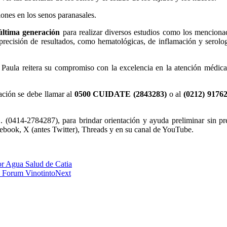
ones en los senos paranasales.
 última generación
para realizar diversos estudios como los mencion
precisión de resultados, como hematológicas, de inflamación y serolo
aula reitera su compromiso con la excelencia en la atención médica, 
ación se debe llamar al
0500 CUIDATE (2843283)
o al
(0212) 9176
 (0414-2784287), para brindar orientación y ayuda preliminar sin pr
cebook, X (antes Twitter), Threads y en su canal de YouTube.
or Agua Salud de Catia
ío Forum Vinotinto
Next