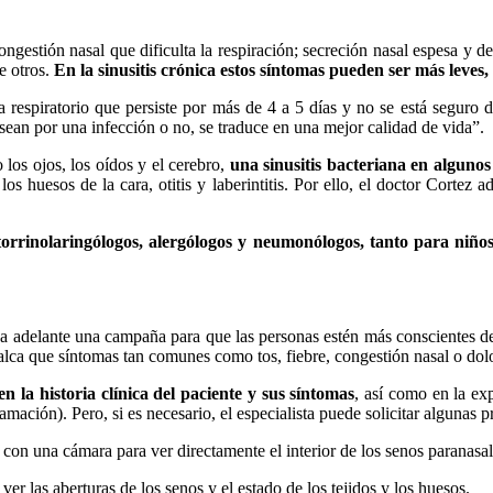
ngestión nasal que dificulta la respiración; secreción nasal espesa y de
re otros.
En la sinusitis crónica estos síntomas pueden ser más leve
ma respiratorio que persiste por más de 4 a 5 días y no se está segur
sean por una infección o no, se traduce en una mejor calidad de vida”.
los ojos, los oídos y el cerebro,
una sinusitis bacteriana en algunos
 los huesos de la cara, otitis y laberintitis. Por ello, el doctor Cortez 
otorrinolaringólogos, alergólogos y neumonólogos, tanto para niñ
eva adelante una campaña para que las personas estén más conscientes 
calca que síntomas tan comunes como tos, fiebre, congestión nasal o dolor
n la historia clínica del paciente y sus síntomas
, así como en la ex
lamación). Pero, si es necesario, el especialista puede solicitar alguna
s con una cámara para ver directamente el interior de los senos paranasal
er las aberturas de los senos y el estado de los tejidos y los huesos.