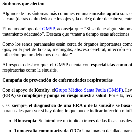
Síntomas que alertan
Algunos de los síntomas más comunes en una
sinusitis aguda
son: co
la cara (detrás o alrededor de los ojos y la nariz); dolor de cabeza, ent
El neumonólogo del
GMSP
, aconseja que: “Si se tiene algún sínto
tratamiento adecuado”. Destaca que “tratar a tiempo estas afecciones, 
Como los senos paranasales están cerca de órganos importantes como 
ojos, en la piel de la cara, meningitis, absceso cerebral, infección en
infección que no debemos descuidar”.
Al respecto destacó que, el GMSP cuenta con
especialistas como 
respiratorias como la sinusitis.
Campaña de prevención de enfermedades respiratorias
Con el apoyo de
Keralty
, el
Grupo Médico Santa Paula (GMSP)
, ll
(ERA) se complique y ponga en riesgo nuestra salud
. Por ello, re
Casi siempre,
el diagnóstico de una ERA o de la sinusitis se basa e
paranasales para ver si hay dolor, lo que puede indicar infección o inf
Rinoscopia
: Se introduce un tubito a través de las fosas nasale
Tomografía computarizada (TC):
Una imagen detallada para v