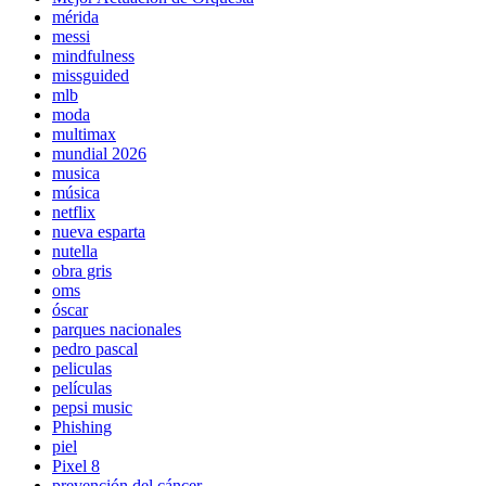
mérida
messi
mindfulness
missguided
mlb
moda
multimax
mundial 2026
musica
música
netflix
nueva esparta
nutella
obra gris
oms
óscar
parques nacionales
pedro pascal
peliculas
películas
pepsi music
Phishing
piel
Pixel 8
prevención del cáncer