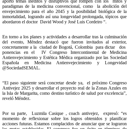
aportó temas inéditos y disruptivos que rompen con los mitos y
paradigmas de la medicina convencional, como la abolición del
envejecimiento para el año 2045 y la posibilidad biológica de la
inmortalidad, logrando así una longevidad prolongada, tópicos que
abordaron el doctor David Wood y José Luis Cordeiro “.
En torno a los planes y actividades a desarrollar tras la culminación
del evento, Méndez destacó que fueron invitados al exterior,
concretamente a la ciudad de Bogotá, Colombia para dictar dos
ponencias en el IV Congreso Intercontinental de Medicina
Antienvejecimiento y Estética Médica organizado por las Sociedad
Española en Medicina Antienvejecimiento y Longevidad
@SociedadSEMAL.
“El paso siguiente será concretar desde ya, el próximo Congreso
Antivejez 2025 y desarrollar el proyecto real de la Zonas Azules en
la Isla de Margarita, como destino turístico de salud por excelencia”,
reveló Méndez.
Por su parte, Luzmila Casique , coach antivejez, expresó: “es
momento de reflexionar sobre los logros obtenidos y planificar
acciones futuras. Estamos complacidos de anunciar que se lograron
las metas establecidas. El congreso fue un éxito en términos de