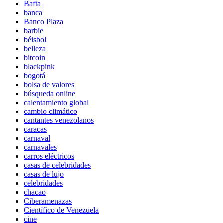
Bafta
banca
Banco Plaza
barbie
béisbol
belleza
bitcoin
blackpink
bogotá
bolsa de valores
búsqueda online
calentamiento global
cambio climático
cantantes venezolanos
caracas
carnaval
carnavales
carros eléctricos
casas de celebridades
casas de lujo
celebridades
chacao
Ciberamenazas
Científico de Venezuela
cine