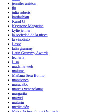
jennifer aniston
jlo
julia roberts
kardashian
Karol G
Keystone Magazine
kylie jenner
la sociedad de la nieve
la vinotinto
Lasso
latin grammy
Latin Grammy Awards
lechería
Lisa
madame web
maluma
Mañana Será Bonito
mansiones
maracaibo
marcas venezolanas
margarita
marvel
maturín
meditación
Mejor Actuación de Orquesta