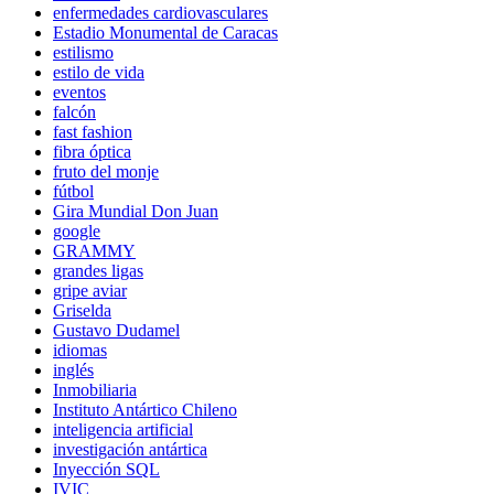
enfermedades cardiovasculares
Estadio Monumental de Caracas
estilismo
estilo de vida
eventos
falcón
fast fashion
fibra óptica
fruto del monje
fútbol
Gira Mundial Don Juan
google
GRAMMY
grandes ligas
gripe aviar
Griselda
Gustavo Dudamel
idiomas
inglés
Inmobiliaria
Instituto Antártico Chileno
inteligencia artificial
investigación antártica
Inyección SQL
IVIC