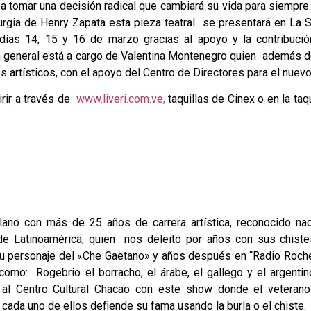
 a tomar una decisión radical que cambiará su vida para siempre.
urgia de Henry Zapata esta pieza teatral se presentará en La 
 días 14, 15 y 16 de marzo gracias al apoyo y la contribució
 general está a cargo de Valentina Montenegro quien además de
artísticos, con el apoyo del Centro de Directores para el nuevo 
rir a través de
www.liveri.com.ve,
taquillas de Cinex o en la taqu
ano con más de 25 años de carrera artística, reconocido nac
de Latinoamérica, quien nos deleitó por años con sus chiste
u personaje del «Che Gaetano» y años después en “Radio Roche
omo: Rogebrio el borracho, el árabe, el gallego y el argentino
a al Centro Cultural Chacao con este show donde el veterano 
cada uno de ellos defiende su fama usando la burla o el chiste.