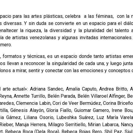
pacio para las artes plásticas, celebra a las féminas, con la
 diversas. Y sin duda se convierte en un espacio para el diál
ltecer la riqueza, la diversidad y la pluralidad del talento a
a de artistas venezolanas y algunas invitadas internacionales.
omero.
s, formatos y técnicas, es un espacio donde tanto artistas eme
s llevan a reconocer la singularidad de cada una; y luego junt
donos a mirar, sentir y conectar con las emociones y conceptos
arte actual»: Adriana Sandec, Amalia Caputo, Andrea Britto, A
eyna, Annette Turrillo, Belén Parada, Belén Villaroel Alfinger, Be
Paredes, Clemencia Labin, Cori de Veer Bermúdez, Corina Briceño
lla, Génesis Alayón, Gloria Fiallo, Guiomar Gamero, Irene Bou,
India Gámez, Liliana Osorio, Lubeshka Suárez, Luz María Varela
ieber, Maruja Herrera, Milagro Serritiello, Mirian Labarca, Nanc
rt, Rebeca Roca (Dela Roca), Rebeca Rojas Rero, Shil Paz, Siu