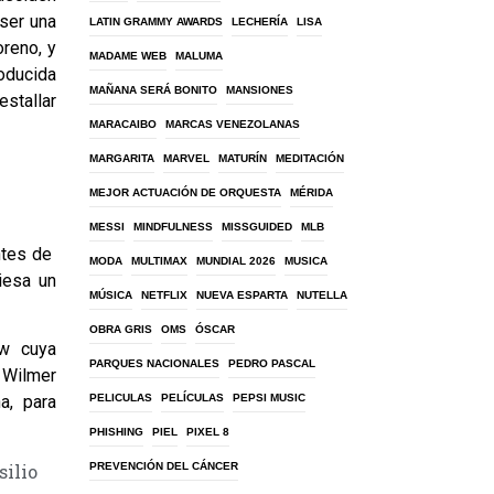
 ser una
LATIN GRAMMY AWARDS
LECHERÍA
LISA
oreno, y
MADAME WEB
MALUMA
roducida
MAÑANA SERÁ BONITO
MANSIONES
estallar
MARACAIBO
MARCAS VENEZOLANAS
MARGARITA
MARVEL
MATURÍN
MEDITACIÓN
MEJOR ACTUACIÓN DE ORQUESTA
MÉRIDA
MESSI
MINDFULNESS
MISSGUIDED
MLB
ntes de
MODA
MULTIMAX
MUNDIAL 2026
MUSICA
iesa un
MÚSICA
NETFLIX
NUEVA ESPARTA
NUTELLA
OBRA GRIS
OMS
ÓSCAR
how cuya
PARQUES NACIONALES
PEDRO PASCAL
, Wilmer
PELICULAS
PELÍCULAS
PEPSI MUSIC
na, para
PHISHING
PIEL
PIXEL 8
silio
PREVENCIÓN DEL CÁNCER