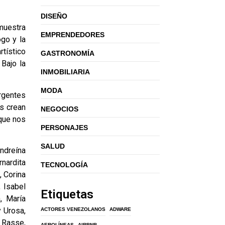
DISEÑO
 muestra
EMPRENDEDORES
ogo y la
rtístico
GASTRONOMÍA
 Bajo la
INMOBILIARIA
MODA
rgentes
as crean
NEGOCIOS
 que nos
PERSONAJES
SALUD
ndreína
rnardita
TECNOLOGÍA
, Corina
 Isabel
Etiquetas
, María
y Urosa,
ACTORES VENEZOLANOS
ADWARE
l Rasse,
AEROLÍNEAS
AIRBNB