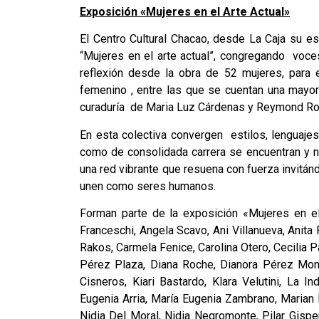
Exposición «Mujeres en el Arte Actual»
El Centro Cultural Chacao, desde La Caja su es
“Mujeres en el arte actual”, congregando voces
reflexión desde la obra de 52 mujeres, para ena
femenino , entre las que se cuentan una mayorí
curaduría de Maria Luz Cárdenas y Reymond R
En esta colectiva convergen estilos, lenguaje
como de consolidada carrera se encuentran y no
una red vibrante que resuena con fuerza invitán
unen como seres humanos.
Forman parte de la exposición «Mujeres en el 
Franceschi, Angela Scavo, Ani Villanueva, Anita R
Rakos, Carmela Fenice, Carolina Otero, Cecilia 
Pérez Plaza, Diana Roche, Dianora Pérez Monti
Cisneros, Kiari Bastardo, Klara Velutini, La 
Eugenia Arria, María Eugenia Zambrano, Marian R
Nidia Del Moral, Nidia Negromonte, Pilar Gispe