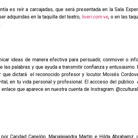
tía es reír a carcajadas, que será presentada en la Sala Expe
 adquiridas en la taquilla del teatro,
liveri.com.ve
, o en las taqu
.
nicar ideas de manera efectiva para persuadir, conmover o info
e las palabras y que ayuda a transmitir confianza y entusiasmo. 
er que dictará el reconocido profesor y locutor Moisés Cordove
l, en tu vida personal y profesional. El accceso del público 
el enlace que aparece en nuestra cuenta de Instragram: @ccultura
por Caridad Canelón, Marialejandra Martín e Hilda Abrahamz, 