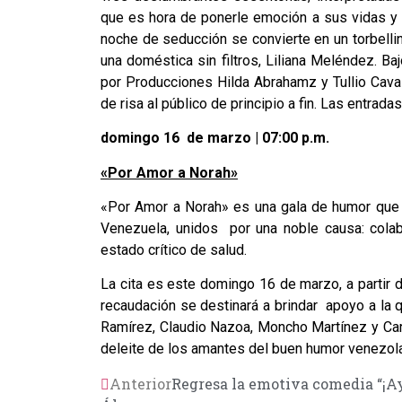
que es hora de ponerle emoción a sus vidas y co
noche de seducción se convierte en un torbelli
una doméstica sin filtros, Liliana Meléndez. Baj
por Producciones Hilda Abrahamz y Tullio Cavall
de risa al público de principio a fin. Las entrad
domingo 16 de marzo | 07:00 p.m.
«Por Amor a Norah»
«Por Amor a Norah» es una gala de humor que
Venezuela, unidos por una noble causa: colabo
estado crítico de salud.
La cita es este domingo 16 de marzo, a partir 
recaudación se destinará a brindar apoyo a la 
Ramírez, Claudio Nazoa, Moncho Martínez y Carl
deleite de los amantes del buen humor venezol
Anterior
Regresa la emotiva comedia “¡Ay