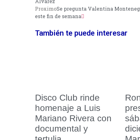
Álvarez
Proximo
Se pregunta Valentina Montenegro:
este fin de semana
También te puede interesar
Disco Club rinde
Ron
homenaje a Luis
pre
Mariano Rivera con
sáb
documental y
dic
tertulia
Mar