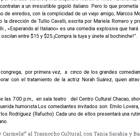
ntratan a un irresistible gigoló italiano. Pero lo que prometía
no de enredos, con la complicidad de un viejo amigo, Marcos M
o la dirección de Tullio Cavalli, escrita por Mariela Romero y p
i , «Esperando al Italiano» es una comedia explosiva que hará 
as oscilan entre $15 y $25.¡Compra la tuya y únete al bochinche!”.
 congrega, por primera vez, a cinco de los grandes comedia
rar con el tratamiento de la actriz Norah Suárez, quien atrav
de las 7:00 p.m., en sala teatro del Centro Cultural Chacao, s
querida humorista.Los comediantes invitados son: Emilo Lovera
os Rodríguez (Rafucho). Cada uno de ellos presentará una ruti
ano.
 Carmela!” al Trasnocho Cultural, con Tania Sarabia y Ba