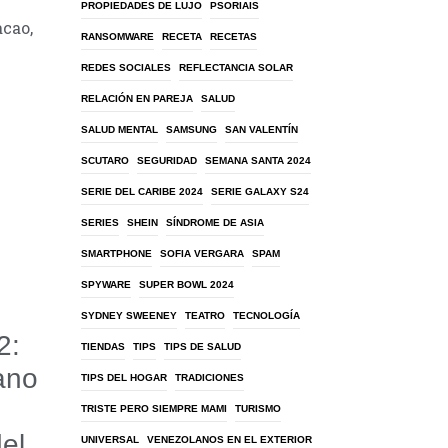
PROPIEDADES DE LUJO
PSORIAIS
acao,
RANSOMWARE
RECETA
RECETAS
REDES SOCIALES
REFLECTANCIA SOLAR
RELACIÓN EN PAREJA
SALUD
SALUD MENTAL
SAMSUNG
SAN VALENTÍN
SCUTARO
SEGURIDAD
SEMANA SANTA 2024
SERIE DEL CARIBE 2024
SERIE GALAXY S24
SERIES
SHEIN
SÍNDROME DE ASIA
SMARTPHONE
SOFIA VERGARA
SPAM
SPYWARE
SUPER BOWL 2024
SYDNEY SWEENEY
TEATRO
TECNOLOGÍA
2:
TIENDAS
TIPS
TIPS DE SALUD
ano
TIPS DEL HOGAR
TRADICIONES
TRISTE PERO SIEMPRE MAMI
TURISMO
del
UNIVERSAL
VENEZOLANOS EN EL EXTERIOR