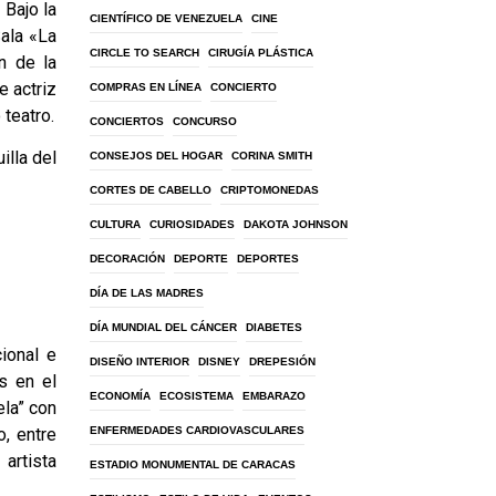
 Bajo la
CIENTÍFICO DE VENEZUELA
CINE
Sala «La
CIRCLE TO SEARCH
CIRUGÍA PLÁSTICA
n de la
 actriz
COMPRAS EN LÍNEA
CONCIERTO
teatro.
CONCIERTOS
CONCURSO
illa del
CONSEJOS DEL HOGAR
CORINA SMITH
CORTES DE CABELLO
CRIPTOMONEDAS
CULTURA
CURIOSIDADES
DAKOTA JOHNSON
DECORACIÓN
DEPORTE
DEPORTES
DÍA DE LAS MADRES
DÍA MUNDIAL DEL CÁNCER
DIABETES
ional e
DISEÑO INTERIOR
DISNEY
DREPESIÓN
s en el
ECONOMÍA
ECOSISTEMA
EMBARAZO
la” con
, entre
ENFERMEDADES CARDIOVASCULARES
artista
ESTADIO MONUMENTAL DE CARACAS