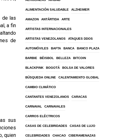
ALIMENTACIÓN SALUDABLE
ALZHEIMER
o de las
AMAZON
ANTÁRTIDA
ARTE
l, a fin
ARTISTAS INTERNACIONALES
saltando
ARTISTAS VENEZOLANOS
ATAQUES DDOS
ones de
AUTOMÓVILES
BAFTA
BANCA
BANCO PLAZA
BARBIE
BÉISBOL
BELLEZA
BITCOIN
BLACKPINK
BOGOTÁ
BOLSA DE VALORES
BÚSQUEDA ONLINE
CALENTAMIENTO GLOBAL
CAMBIO CLIMÁTICO
CANTANTES VENEZOLANOS
CARACAS
CARNAVAL
CARNAVALES
CARROS ELÉCTRICOS
ras sus
CASAS DE CELEBRIDADES
CASAS DE LUJO
anciones
o, quien
CELEBRIDADES
CHACAO
CIBERAMENAZAS