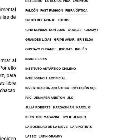
ESTILISMO
ESTILO DE VIDA
EVENTOS
rimental
FALCÓN
FAST FASHION
FIBRA ÓPTICA
illas de
FRUTO DEL MONJE
FÚTBOL
GIRA MUNDIAL DON JUAN
GOOGLE
GRAMMY
GRANDES LIGAS
GRIPE AVIAR
GRISELDA
GUSTAVO DUDAMEL
IDIOMAS
INGLÉS
INMOBILIARIA
rmar al
Por ello
INSTITUTO ANTÁRTICO CHILENO
z, para
INTELIGENCIA ARTIFICIAL
es libre
INVESTIGACIÓN ANTÁRTICA
INYECCIÓN SQL
lchacao
IVIC
JENNIFER ANISTON
JLO
JULIA ROBERTS
KARDASHIAN
KAROL G
KEYSTONE MAGAZINE
KYLIE JENNER
LA SOCIEDAD DE LA NIEVE
LA VINOTINTO
LASSO
LATIN GRAMMY
deciden