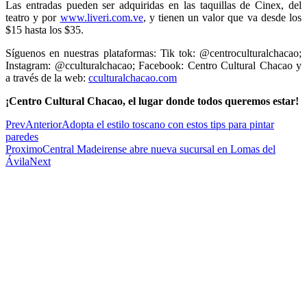
Las entradas pueden ser adquiridas en las taquillas de Cinex, del
teatro y por
www.liveri.com.ve
, y tienen un valor que va desde los
$15 hasta los $35.
Síguenos en nuestras plataformas: Tik tok: @centroculturalchacao;
Instagram: @cculturalchacao; Facebook: Centro Cultural Chacao y
a través de la web:
cculturalchacao.com
¡Centro Cultural Chacao, el lugar donde todos queremos estar!
Prev
Anterior
Adopta el estilo toscano con estos tips para pintar
paredes
Proximo
Central Madeirense abre nueva sucursal en Lomas del
Ávila
Next