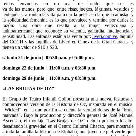
reinas envueltas en un mar de fondo que se les
va de las manos, pero que, entre risas, juegos, lágrimas, vestidos y
lentejuelas, afrontan la vida para dar la pelea, en la que la amistad y
la solidaridad femenina es lo que prevalece y termina por darles la
razón. Una obra que resalta a la mujer venezolana y
latinoamericana, que reconoce su valentía, gallardía, inteligencia y
sensibilidad. Las entradas están a la venta por:
liveri.com.ve
, taquilla
del CCCH y las taquillas de Liveri en Cinex de la Gran Caracas, y
tienen un valor de $10 a $20.
sábado 21 de junio | 02:30 p.m. y 05:00 p.m.
domingo 22 de junio | 11:00 a.m. y 03:30 p.m.
domingo 29 de junio | 11:00 a.m. y 03:30 p.m.
«
LAS BRUJAS DE OZ”
El Grupo de Teatro Infantil Colibrí presenta una nueva, fastuosa y
conmovedora versión de la Historia de Oz, inspirada en el musical
“Wicked”, en la que por fin se cuenta la verdad detrás de la “bruja
malvada”. Bajo la producción y dirección general de José Manuel
Ascensao, el montaje “Las Brujas de Oz” debuta por todo lo alto,
desafiando la gravedad en el Centro Cultural Chacao, para mostrarle
a toda la familia la historia de Elphaba, una joven de piel verde que