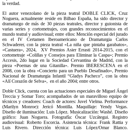
la verdad.
El autor venezolano de la pieza teatral DOBLE CLICK, Cruz
Noguera, actualmente reside en Bilbao España, ha sido director y
dramaturgo de más de 30 piezas teatrales, director y guionista de
varias series y cortometrajes, con grandes reconocimientos en el
mundo teatral y audiovisual; entre ellos: Mención especial del jurado
en el IV Certamen Iberoamericano de Dramaturgia Carlos
Schwaderer, con la pieza teatral «La niña que pintaba garabatos»,
«Castuera», 2024, XV Premios Asier Errasti 2014-2015, con el
cortometraje «Colillas y Consejos para Eliminar la Caspa»; Premio
Accesis, 2do lugar en la Sociedad Cervantina de Madrid, con la
pieza «Poemas de una Gitanilla». Premio IBERESCENA en el
2008, con la obra «Concierto para un Pueblo Desafinado», Premio
Nacional de Dramaturgia Infantil “Gladys Pacheco”, con la obra
«Alí Corazón de Selva», en el año 2004; entre otros.
Doble Click, cuenta con las actuaciones especiales de Miguel Ángel
Treccia y Somar Toro; acompañados de un maravilloso equipo de
técnicos y creadores: Coach de actores: Juvel Vielma. Performance
(Marilyn Monroe): Jericó Montilla. Maquillaje: Yendy Vegas.
Diseño de iluminación: Luis López. Musicalización: Washé. Diseño
gráfico: Juan Noguera. Fotografía: Óscar Uzcátegui. Registro
audiovisual: Roberto Escorcia. Asistencia técnica: Frank Rattia y
Luis Rivero. Dirección técnica: Luis López/Omar Blanco.