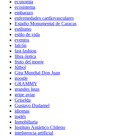
economía
ecosistema
embarazo
enfermedades cardiovasculares
Estadio Monumental de Caracas
estilismo
estilo de vida
eventos
falcón
fast fashion
fibra óptica
fruto del monje
fútbol
Gira Mundial Don Juan
google
GRAMMY
grandes ligas
gripe aviar
Griselda
Gustavo Dudamel
idiomas
inglés
Inmobiliaria
Instituto Antártico Chileno
inteligencia artificial