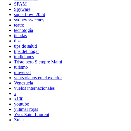
SPAM
Spyware
super bowl 2024
sydney sweeney
teatro
tecnología
tiendas
tips
tips de salud
tips del hogar
tradiciones
Triste pero Siempre Mami
turismo
universal
venezolanos en el exterior
Venezuela
vuelos internacionales
x
x100
youtube
yulimar rojas
Yves Saint Laurent
Zulia