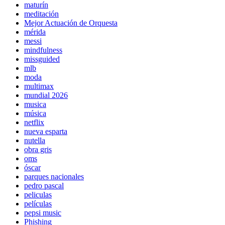
maturín
meditación
Mejor Actuación de Orquesta
mérida
messi
mindfulness
missguided
mlb
moda
multimax
mundial 2026
musica
música
netflix
nueva esparta
nutella
obra gris
oms
óscar
parques nacionales
pedro pascal
peliculas
películas
pepsi music
Phishing