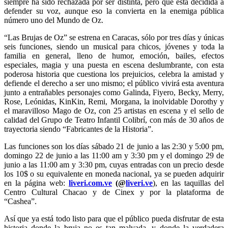
siempre ha sido rechazada por ser distinta, pero que está decidida a
defender su voz, aunque eso la convierta en la enemiga pública
número uno del Mundo de Oz.
“Las Brujas de Oz” se estrena en Caracas, sólo por tres días y únicas
seis funciones, siendo un musical para chicos, jóvenes y toda la
familia en general, lleno de humor, emoción, bailes, efectos
especiales, magia y una puesta en escena deslumbrante, con esta
poderosa historia que cuestiona los prejuicios, celebra la amistad y
defiende el derecho a ser uno mismo; el público vivirá esta aventura
junto a entrañables personajes como Galinda, Fiyero, Becky, Merry,
Rose, Leónidas, KinKin, Remi, Morgana, la inolvidable Dorothy y
el maravilloso Mago de Oz, con 25 artistas en escena y el sello de
calidad del Grupo de Teatro Infantil Colibrí, con más de 30 años de
trayectoria siendo “Fabricantes de la Historia”.
Las funciones son los días sábado 21 de junio a las 2:30 y 5:00 pm,
domingo 22 de junio a las 11:00 am y 3:30 pm y el domingo 29 de
junio a las 11:00 am y 3:30 pm, cuyas entradas con un precio desde
los 10$ o su equivalente en moneda nacional, ya se pueden adquirir
en la página web:
liveri.com.ve
(@
liveri.ve
), en las taquillas del
Centro Cultural Chacao y de Cinex y por la plataforma de
“Cashea”.
Así que ya está todo listo para que el público pueda disfrutar de esta
historia donde la bruja no es tan malvada, y donde la verdadera