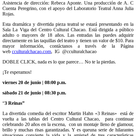
Asistencia de dirección: Rebeca Aponte. Una producción de A. C
Cuenta Peregrino, con el apoyo del Laboratorio Teatral Anna Julia
Rojas.
Esta dramática y divertida pieza teatral se estará presentando en la
Sala La Viga del Centro Cultural Chacao. Está dirigida a público
adulto o mayores de 18 años. Las entradas las puedes adquirir
directamente en las taquillas del teatro y tienen un valor de $10. Para
mayor información, contáctanos a través de la Página
web
cculturalchacao.com
, IG @cculturalchacao
DOBLE CLICK, nada es lo que parece… No te la pierdas.
¡Te esperamos!
viernes 20 de junio | 08:00 p.m.
sábado 21 de junio | 08:30 p.m.
“
3 Reinas”
La divertida comedia del escritor Martin Hahn «3 Reinas» está de
vuelta a las tablas del Centro Cultural Chacao, para continuar
celebrando 20 años en la escena, con un montaje lleno de glamour,
brillo y muchas risas garantizadas. Y es queuna serie de hilarantes
situaciones convierte la vida y la amistad de tres características