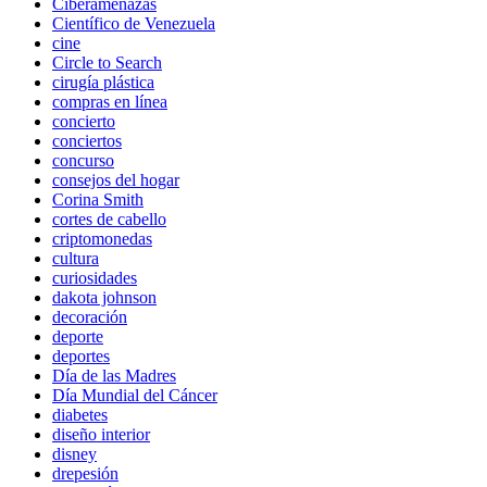
Ciberamenazas
Científico de Venezuela
cine
Circle to Search
cirugía plástica
compras en línea
concierto
conciertos
concurso
consejos del hogar
Corina Smith
cortes de cabello
criptomonedas
cultura
curiosidades
dakota johnson
decoración
deporte
deportes
Día de las Madres
Día Mundial del Cáncer
diabetes
diseño interior
disney
drepesión