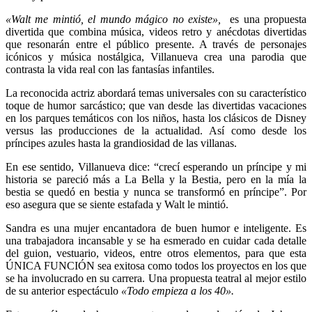
«Walt me mintió, el mundo mágico no existe»,
es una propuesta
divertida que combina música, videos retro y anécdotas divertidas
que resonarán entre el público presente. A través de personajes
icónicos y música nostálgica, Villanueva crea una parodia que
contrasta la vida real con las fantasías infantiles.
La reconocida actriz abordará temas universales con su característico
toque de humor sarcástico; que van desde las divertidas vacaciones
en los parques temáticos con los niños, hasta los clásicos de Disney
versus las producciones de la actualidad. Así como desde los
príncipes azules hasta la grandiosidad de las villanas.
En ese sentido, Villanueva dice: “crecí esperando un príncipe y mi
historia se pareció más a La Bella y la Bestia, pero en la mía la
bestia se quedó en bestia y nunca se transformó en príncipe”. Por
eso asegura que se siente estafada y Walt le mintió.
Sandra es una mujer encantadora de buen humor e inteligente. Es
una trabajadora incansable y se ha esmerado en cuidar cada detalle
del guion, vestuario, videos, entre otros elementos, para que esta
ÚNICA FUNCIÓN sea exitosa como todos los proyectos en los que
se ha involucrado en su carrera. Una propuesta teatral al mejor estilo
de su anterior espectáculo
«Todo empieza a los 40».