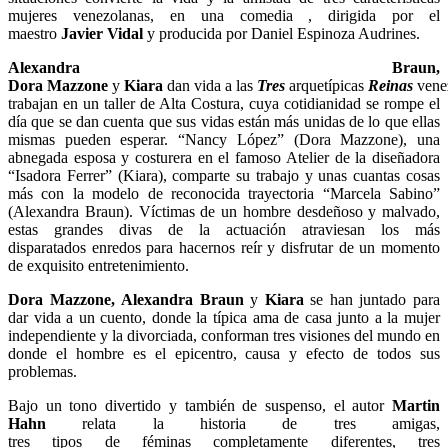
mujeres venezolanas, en una comedia , dirigida por el
maestro
Javier Vidal
y producida por Daniel Espinoza Audrines.
Alexandra Braun,
Dora Mazzone
y
Kiara
dan vida a las
Tres
arquetípicas
Reinas
vene
trabajan en un taller de Alta Costura, cuya cotidianidad se rompe el
día que se dan cuenta que sus vidas están más unidas de lo que ellas
mismas pueden esperar. “Nancy López” (Dora Mazzone), una
abnegada esposa y costurera en el famoso Atelier de la diseñadora
“Isadora Ferrer” (Kiara), comparte su trabajo y unas cuantas cosas
más con la modelo de reconocida trayectoria “Marcela Sabino”
(Alexandra Braun). Víctimas de un hombre desdeñoso y malvado,
estas grandes divas de la actuación atraviesan los más
disparatados enredos para hacernos reír y disfrutar de un momento
de exquisito entretenimiento.
Dora Mazzone, Alexandra Braun
y
Kiara
se han juntado para
dar vida a un cuento, donde la típica ama de casa junto a la mujer
independiente y la divorciada, conforman tres visiones del mundo en
donde el hombre es el epicentro, causa y efecto de todos sus
problemas.
Bajo un tono divertido y también de suspenso, el autor
Martin
Hahn
relata la historia de tres amigas,
tres tipos de féminas completamente diferentes, tres