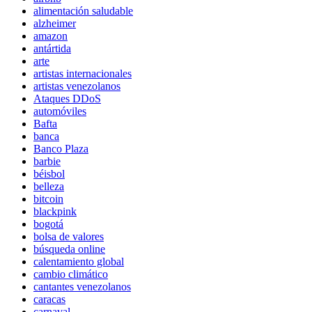
alimentación saludable
alzheimer
amazon
antártida
arte
artistas internacionales
artistas venezolanos
Ataques DDoS
automóviles
Bafta
banca
Banco Plaza
barbie
béisbol
belleza
bitcoin
blackpink
bogotá
bolsa de valores
búsqueda online
calentamiento global
cambio climático
cantantes venezolanos
caracas
carnaval