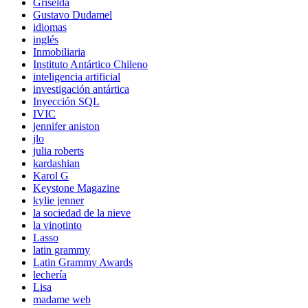
Griselda
Gustavo Dudamel
idiomas
inglés
Inmobiliaria
Instituto Antártico Chileno
inteligencia artificial
investigación antártica
Inyección SQL
IVIC
jennifer aniston
jlo
julia roberts
kardashian
Karol G
Keystone Magazine
kylie jenner
la sociedad de la nieve
la vinotinto
Lasso
latin grammy
Latin Grammy Awards
lechería
Lisa
madame web