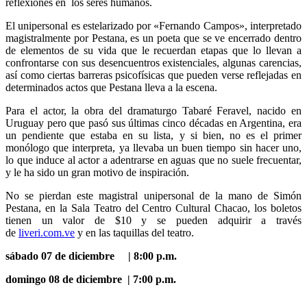
reflexiones en los seres humanos.
El unipersonal es estelarizado por «Fernando Campos», interpretado
magistralmente por Pestana, es un poeta que se ve encerrado dentro
de elementos de su vida que le recuerdan etapas que lo llevan a
confrontarse con sus desencuentros existenciales, algunas carencias,
así como ciertas barreras psicofísicas que pueden verse reflejadas en
determinados actos que Pestana lleva a la escena.
Para el actor, la obra del dramaturgo Tabaré Feravel, nacido en
Uruguay pero que pasó sus últimas cinco décadas en Argentina, era
un pendiente que estaba en su lista, y si bien, no es el primer
monólogo que interpreta, ya llevaba un buen tiempo sin hacer uno,
lo que induce al actor a adentrarse en aguas que no suele frecuentar,
y le ha sido un gran motivo de inspiración.
No se pierdan este magistral unipersonal de la mano de Simón
Pestana, en la Sala Teatro del Centro Cultural Chacao, los boletos
tienen un valor de $10 y se pueden adquirir a través
de
liveri.com.ve
y en las taquillas del teatro.
sábado 07 de diciembre
|
8:00 p.m.
domingo 08 de diciembre
|
7:00 p.m.