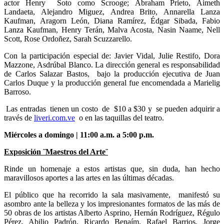
actor Henry Soto como Scrooge; Abraham Prieto, Aimeth
Landaeta, Alejandro Miguez, Andrea Brito, Annarella Lanza
Kaufman, Aragorn León, Diana Ramírez, Édgar Sibada, Fabio
Lanza Kaufman, Henry Terán, Malva Acosta, Nasin Naame, Nell
Scott, Rose Ordoñez, Sarah Scuzzarello.
Con la participación especial de: Javier Vidal, Julie Restifo, Dora
Mazzone, Asdrúbal Blanco. La dirección general es responsabilidad
de Carlos Salazar Bastos, bajo la producción ejecutiva de Juan
Carlos Duque y la producción general fue encomendada a Marielig
Barroso.
Las entradas tienen un costo de $10 a $30 y se pueden adquirir a
través de
liveri.com.ve
o en las taquillas del teatro.
Miércoles a domingo | 11:00 a.m. a 5:00 p.m.
Exposición ¨Maestros del Arte¨
Rinde un homenaje a estos artistas que, sin duda, han hecho
maravillosos aportes a las artes en las últimas décadas.
El público que ha recorrido la sala masivamente, manifestó su
asombro ante la belleza y los impresionantes formatos de las más de
50 obras de los artistas Alberto Asprino, Hernán Rodríguez, Régulo
Pérez, Abilio Padrón, Ricardo Benaím, Rafael Barrios, Jorge