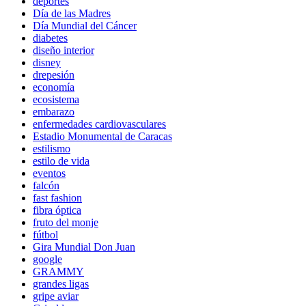
deportes
Día de las Madres
Día Mundial del Cáncer
diabetes
diseño interior
disney
drepesión
economía
ecosistema
embarazo
enfermedades cardiovasculares
Estadio Monumental de Caracas
estilismo
estilo de vida
eventos
falcón
fast fashion
fibra óptica
fruto del monje
fútbol
Gira Mundial Don Juan
google
GRAMMY
grandes ligas
gripe aviar