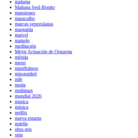
maluma
Mañana Será Bonito
mansiones
maracaibo
marcas venezolanas
margarita
marvel
maturín
meditación
Mejor Actuación de Orquesta
mérida
messi
mindfulness
missguided
mlb
moda
multimax
mundial 2026
musica
música
netflix
nueva esparta
nutella
obra gris
oms