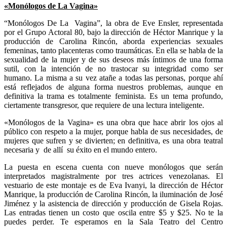
«Monólogos de La Vagina»
“Monólogos De La Vagina”, la obra de Eve Ensler, representada
por el Grupo Actoral 80, bajo la dirección de Héctor Manrique y la
producción de Carolina Rincón, aborda experiencias sexuales
femeninas, tanto placenteras como traumáticas. En ella se habla de la
sexualidad de la mujer y de sus deseos más íntimos de una forma
sutil, con la intención de no trastocar su integridad como ser
humano. La misma a su vez atañe a todas las personas, porque ahí
está reflejados de alguna forma nuestros problemas, aunque en
definitiva la trama es totalmente feminista. Es un tema profundo,
ciertamente transgresor, que requiere de una lectura inteligente.
«Monólogos de la Vagina» es una obra que hace abrir los ojos al
público con respeto a la mujer, porque habla de sus necesidades, de
mujeres que sufren y se divierten; en definitiva, es una obra teatral
necesaria y de allí su éxito en el mundo entero.
La puesta en escena cuenta con nueve monólogos que serán
interpretados magistralmente por tres actrices venezolanas. El
vestuario de este montaje es de Eva Ivanyi, la dirección de Héctor
Manrique, la producción de Carolina Rincón, la iluminación de José
Jiménez y la asistencia de dirección y producción de Gisela Rojas.
Las entradas tienen un costo que oscila entre $5 y $25. No te la
puedes perder. Te esperamos en la Sala Teatro del Centro