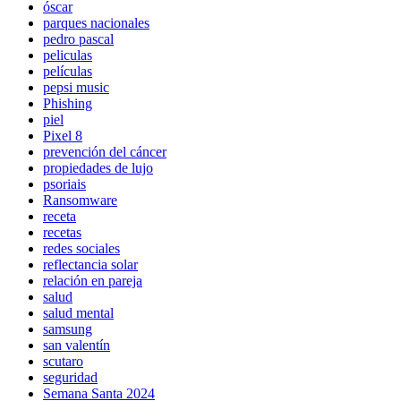
óscar
parques nacionales
pedro pascal
peliculas
películas
pepsi music
Phishing
piel
Pixel 8
prevención del cáncer
propiedades de lujo
psoriais
Ransomware
receta
recetas
redes sociales
reflectancia solar
relación en pareja
salud
salud mental
samsung
san valentín
scutaro
seguridad
Semana Santa 2024