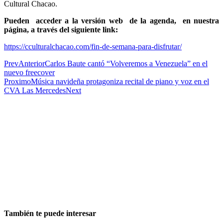
Cultural Chacao.
Pueden acceder a la versión web de la agenda, en nuestra
página, a través del siguiente link:
https://cculturalchacao.com/fin-de-semana-para-disfrutar/
Prev
Anterior
Carlos Baute cantó “Volveremos a Venezuela” en el
nuevo freecover
Proximo
Música navideña protagoniza recital de piano y voz en el
CVA Las Mercedes
Next
También te puede interesar