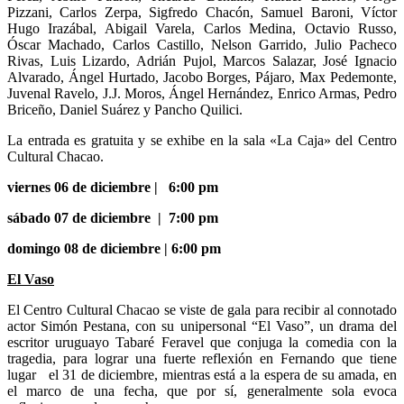
Pizzani, Carlos Zerpa, Sigfredo Chacón, Samuel Baroni, Víctor
Hugo Irazábal, Abigail Varela, Carlos Medina, Octavio Russo,
Óscar Machado, Carlos Castillo, Nelson Garrido, Julio Pacheco
Rivas, Luis Lizardo, Adrián Pujol, Marcos Salazar, José Ignacio
Alvarado, Ángel Hurtado, Jacobo Borges, Pájaro, Max Pedemonte,
Juvenal Ravelo, J.J. Moros, Ángel Hernández, Enrico Armas, Pedro
Briceño, Daniel Suárez y Pancho Quilici.
La entrada es gratuita y se exhibe en la sala «La Caja» del Centro
Cultural Chacao.
viernes 06 de diciembre
|
6:00 pm
sábado 07 de diciembre
|
7:00 pm
domingo 08 de diciembre
|
6:00 pm
El Vaso
El Centro Cultural Chacao se viste de gala para recibir al connotado
actor Simón Pestana, con su unipersonal “El Vaso”, un drama del
escritor uruguayo Tabaré Feravel que conjuga la comedia con la
tragedia, para lograr una fuerte reflexión en Fernando que tiene
lugar el 31 de diciembre, mientras está a la espera de su amada, en
el marco de una fecha, que por sí, generalmente sola evoca