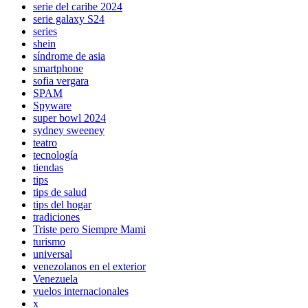
serie del caribe 2024
serie galaxy S24
series
shein
síndrome de asia
smartphone
sofia vergara
SPAM
Spyware
super bowl 2024
sydney sweeney
teatro
tecnología
tiendas
tips
tips de salud
tips del hogar
tradiciones
Triste pero Siempre Mami
turismo
universal
venezolanos en el exterior
Venezuela
vuelos internacionales
x