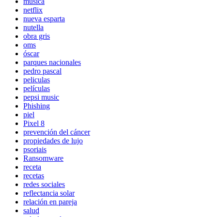
música
netflix
nueva esparta
nutella
obra gris
oms
óscar
parques nacionales
pedro pascal
peliculas
películas
pepsi music
Phishing
piel
Pixel 8
prevención del cáncer
propiedades de lujo
psoriais
Ransomware
receta
recetas
redes sociales
reflectancia solar
relación en pareja
salud