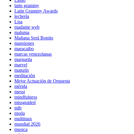
Lasso
latin grammy
Latin Grammy Awards
lechería
Lisa
madame web
maluma
Mañana Será Bonito
mansiones
maracaibo
marcas venezolanas
margarita
marvel
maturín
meditación
Mejor Actuación de Orquesta
mérida
messi
mindfulness
missguided
mlb
moda
multimax
mundial 2026
musica