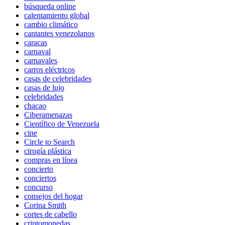
búsqueda online
calentamiento global
cambio climático
cantantes venezolanos
caracas
carnaval
carnavales
carros eléctricos
casas de celebridades
casas de lujo
celebridades
chacao
Ciberamenazas
Científico de Venezuela
cine
Circle to Search
cirugía plástica
compras en línea
concierto
conciertos
concurso
consejos del hogar
Corina Smith
cortes de cabello
criptomonedas