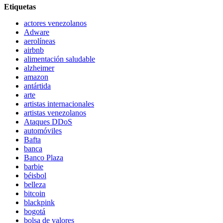
Etiquetas
actores venezolanos
Adware
aerolíneas
airbnb
alimentación saludable
alzheimer
amazon
antártida
arte
artistas internacionales
artistas venezolanos
Ataques DDoS
automóviles
Bafta
banca
Banco Plaza
barbie
béisbol
belleza
bitcoin
blackpink
bogotá
bolsa de valores