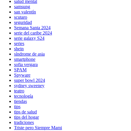
salud mental
samsung
san valentín
scutaro
seguridad
Semana Santa 2024
serie del caribe 2024
serie galaxy S24
series
shein
síndrome de asia
smartphone
sofia vergara
SPAM
Spyware
super bowl 2024
sydney sweeney
teatro
tecnología
tiendas
tips
tips de salud
tips del hogar
tradiciones
Triste pero Siempre Mami