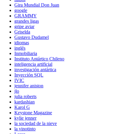
Gira Mundial Don Juan
google
GRAMMY
grandes ligas
gripe aviar
Griselda
Gustavo Dudamel
idiomas
inglés
Inmobiliaria
Instituto Antártico Chileno
inteligencia artificial
investigación antártica
Inyección SQL
IVIC
jennifer aniston
jlo
julia roberts
kardashian
Karol G
Keystone Magazine
kylie jenner
la sociedad de la nieve
la vinotinto