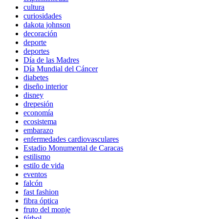
cultura
curiosidades
dakota johnson
decoración
deporte
deportes
Día de las Madres
Día Mundial del Cáncer
diabetes
diseño interior
disney
drepesión
economía
ecosistema
embarazo
enfermedades cardiovasculares
Estadio Monumental de Caracas
estilismo
estilo de vida
eventos
falcón
fast fashion
fibra óptica
fruto del monje
fútbol