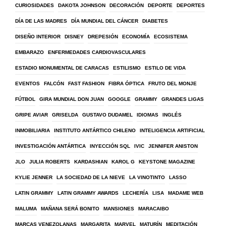
CURIOSIDADES
DAKOTA JOHNSON
DECORACIÓN
DEPORTE
DEPORTES
DÍA DE LAS MADRES
DÍA MUNDIAL DEL CÁNCER
DIABETES
DISEÑO INTERIOR
DISNEY
DREPESIÓN
ECONOMÍA
ECOSISTEMA
EMBARAZO
ENFERMEDADES CARDIOVASCULARES
ESTADIO MONUMENTAL DE CARACAS
ESTILISMO
ESTILO DE VIDA
EVENTOS
FALCÓN
FAST FASHION
FIBRA ÓPTICA
FRUTO DEL MONJE
FÚTBOL
GIRA MUNDIAL DON JUAN
GOOGLE
GRAMMY
GRANDES LIGAS
GRIPE AVIAR
GRISELDA
GUSTAVO DUDAMEL
IDIOMAS
INGLÉS
INMOBILIARIA
INSTITUTO ANTÁRTICO CHILENO
INTELIGENCIA ARTIFICIAL
INVESTIGACIÓN ANTÁRTICA
INYECCIÓN SQL
IVIC
JENNIFER ANISTON
JLO
JULIA ROBERTS
KARDASHIAN
KAROL G
KEYSTONE MAGAZINE
KYLIE JENNER
LA SOCIEDAD DE LA NIEVE
LA VINOTINTO
LASSO
LATIN GRAMMY
LATIN GRAMMY AWARDS
LECHERÍA
LISA
MADAME WEB
MALUMA
MAÑANA SERÁ BONITO
MANSIONES
MARACAIBO
MARCAS VENEZOLANAS
MARGARITA
MARVEL
MATURÍN
MEDITACIÓN