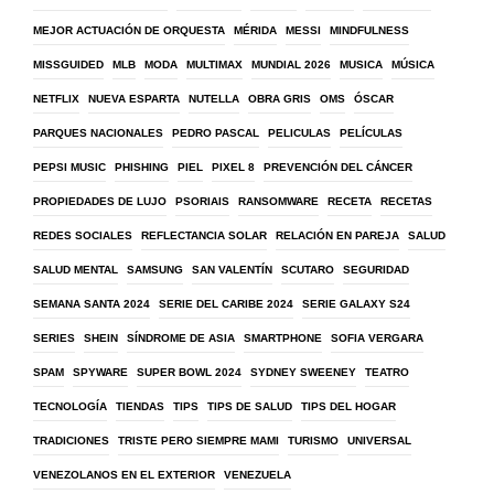
MEJOR ACTUACIÓN DE ORQUESTA
MÉRIDA
MESSI
MINDFULNESS
MISSGUIDED
MLB
MODA
MULTIMAX
MUNDIAL 2026
MUSICA
MÚSICA
NETFLIX
NUEVA ESPARTA
NUTELLA
OBRA GRIS
OMS
ÓSCAR
PARQUES NACIONALES
PEDRO PASCAL
PELICULAS
PELÍCULAS
PEPSI MUSIC
PHISHING
PIEL
PIXEL 8
PREVENCIÓN DEL CÁNCER
PROPIEDADES DE LUJO
PSORIAIS
RANSOMWARE
RECETA
RECETAS
REDES SOCIALES
REFLECTANCIA SOLAR
RELACIÓN EN PAREJA
SALUD
SALUD MENTAL
SAMSUNG
SAN VALENTÍN
SCUTARO
SEGURIDAD
SEMANA SANTA 2024
SERIE DEL CARIBE 2024
SERIE GALAXY S24
SERIES
SHEIN
SÍNDROME DE ASIA
SMARTPHONE
SOFIA VERGARA
SPAM
SPYWARE
SUPER BOWL 2024
SYDNEY SWEENEY
TEATRO
TECNOLOGÍA
TIENDAS
TIPS
TIPS DE SALUD
TIPS DEL HOGAR
TRADICIONES
TRISTE PERO SIEMPRE MAMI
TURISMO
UNIVERSAL
VENEZOLANOS EN EL EXTERIOR
VENEZUELA