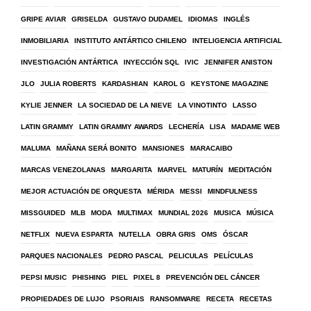
GRIPE AVIAR
GRISELDA
GUSTAVO DUDAMEL
IDIOMAS
INGLÉS
INMOBILIARIA
INSTITUTO ANTÁRTICO CHILENO
INTELIGENCIA ARTIFICIAL
INVESTIGACIÓN ANTÁRTICA
INYECCIÓN SQL
IVIC
JENNIFER ANISTON
JLO
JULIA ROBERTS
KARDASHIAN
KAROL G
KEYSTONE MAGAZINE
KYLIE JENNER
LA SOCIEDAD DE LA NIEVE
LA VINOTINTO
LASSO
LATIN GRAMMY
LATIN GRAMMY AWARDS
LECHERÍA
LISA
MADAME WEB
MALUMA
MAÑANA SERÁ BONITO
MANSIONES
MARACAIBO
MARCAS VENEZOLANAS
MARGARITA
MARVEL
MATURÍN
MEDITACIÓN
MEJOR ACTUACIÓN DE ORQUESTA
MÉRIDA
MESSI
MINDFULNESS
MISSGUIDED
MLB
MODA
MULTIMAX
MUNDIAL 2026
MUSICA
MÚSICA
NETFLIX
NUEVA ESPARTA
NUTELLA
OBRA GRIS
OMS
ÓSCAR
PARQUES NACIONALES
PEDRO PASCAL
PELICULAS
PELÍCULAS
PEPSI MUSIC
PHISHING
PIEL
PIXEL 8
PREVENCIÓN DEL CÁNCER
PROPIEDADES DE LUJO
PSORIAIS
RANSOMWARE
RECETA
RECETAS