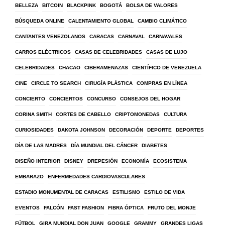
BELLEZA
BITCOIN
BLACKPINK
BOGOTÁ
BOLSA DE VALORES
BÚSQUEDA ONLINE
CALENTAMIENTO GLOBAL
CAMBIO CLIMÁTICO
CANTANTES VENEZOLANOS
CARACAS
CARNAVAL
CARNAVALES
CARROS ELÉCTRICOS
CASAS DE CELEBRIDADES
CASAS DE LUJO
CELEBRIDADES
CHACAO
CIBERAMENAZAS
CIENTÍFICO DE VENEZUELA
CINE
CIRCLE TO SEARCH
CIRUGÍA PLÁSTICA
COMPRAS EN LÍNEA
CONCIERTO
CONCIERTOS
CONCURSO
CONSEJOS DEL HOGAR
CORINA SMITH
CORTES DE CABELLO
CRIPTOMONEDAS
CULTURA
CURIOSIDADES
DAKOTA JOHNSON
DECORACIÓN
DEPORTE
DEPORTES
DÍA DE LAS MADRES
DÍA MUNDIAL DEL CÁNCER
DIABETES
DISEÑO INTERIOR
DISNEY
DREPESIÓN
ECONOMÍA
ECOSISTEMA
EMBARAZO
ENFERMEDADES CARDIOVASCULARES
ESTADIO MONUMENTAL DE CARACAS
ESTILISMO
ESTILO DE VIDA
EVENTOS
FALCÓN
FAST FASHION
FIBRA ÓPTICA
FRUTO DEL MONJE
FÚTBOL
GIRA MUNDIAL DON JUAN
GOOGLE
GRAMMY
GRANDES LIGAS