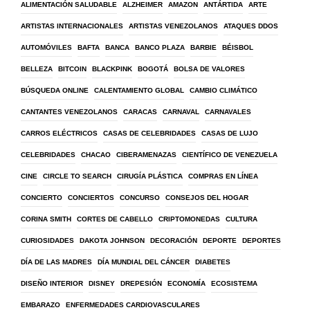
ALIMENTACIÓN SALUDABLE
ALZHEIMER
AMAZON
ANTÁRTIDA
ARTE
ARTISTAS INTERNACIONALES
ARTISTAS VENEZOLANOS
ATAQUES DDOS
AUTOMÓVILES
BAFTA
BANCA
BANCO PLAZA
BARBIE
BÉISBOL
BELLEZA
BITCOIN
BLACKPINK
BOGOTÁ
BOLSA DE VALORES
BÚSQUEDA ONLINE
CALENTAMIENTO GLOBAL
CAMBIO CLIMÁTICO
CANTANTES VENEZOLANOS
CARACAS
CARNAVAL
CARNAVALES
CARROS ELÉCTRICOS
CASAS DE CELEBRIDADES
CASAS DE LUJO
CELEBRIDADES
CHACAO
CIBERAMENAZAS
CIENTÍFICO DE VENEZUELA
CINE
CIRCLE TO SEARCH
CIRUGÍA PLÁSTICA
COMPRAS EN LÍNEA
CONCIERTO
CONCIERTOS
CONCURSO
CONSEJOS DEL HOGAR
CORINA SMITH
CORTES DE CABELLO
CRIPTOMONEDAS
CULTURA
CURIOSIDADES
DAKOTA JOHNSON
DECORACIÓN
DEPORTE
DEPORTES
DÍA DE LAS MADRES
DÍA MUNDIAL DEL CÁNCER
DIABETES
DISEÑO INTERIOR
DISNEY
DREPESIÓN
ECONOMÍA
ECOSISTEMA
EMBARAZO
ENFERMEDADES CARDIOVASCULARES