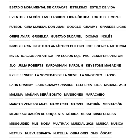
ESTADIO MONUMENTAL DE CARACAS
ESTILISMO
ESTILO DE VIDA
EVENTOS
FALCÓN
FAST FASHION
FIBRA ÓPTICA
FRUTO DEL MONJE
FÚTBOL
GIRA MUNDIAL DON JUAN
GOOGLE
GRAMMY
GRANDES LIGAS
GRIPE AVIAR
GRISELDA
GUSTAVO DUDAMEL
IDIOMAS
INGLÉS
INMOBILIARIA
INSTITUTO ANTÁRTICO CHILENO
INTELIGENCIA ARTIFICIAL
INVESTIGACIÓN ANTÁRTICA
INYECCIÓN SQL
IVIC
JENNIFER ANISTON
JLO
JULIA ROBERTS
KARDASHIAN
KAROL G
KEYSTONE MAGAZINE
KYLIE JENNER
LA SOCIEDAD DE LA NIEVE
LA VINOTINTO
LASSO
LATIN GRAMMY
LATIN GRAMMY AWARDS
LECHERÍA
LISA
MADAME WEB
MALUMA
MAÑANA SERÁ BONITO
MANSIONES
MARACAIBO
MARCAS VENEZOLANAS
MARGARITA
MARVEL
MATURÍN
MEDITACIÓN
MEJOR ACTUACIÓN DE ORQUESTA
MÉRIDA
MESSI
MINDFULNESS
MISSGUIDED
MLB
MODA
MULTIMAX
MUNDIAL 2026
MUSICA
MÚSICA
NETFLIX
NUEVA ESPARTA
NUTELLA
OBRA GRIS
OMS
ÓSCAR