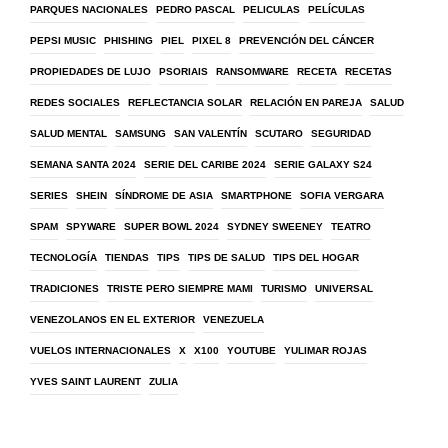
PARQUES NACIONALES
PEDRO PASCAL
PELICULAS
PELÍCULAS
PEPSI MUSIC
PHISHING
PIEL
PIXEL 8
PREVENCIÓN DEL CÁNCER
PROPIEDADES DE LUJO
PSORIAIS
RANSOMWARE
RECETA
RECETAS
REDES SOCIALES
REFLECTANCIA SOLAR
RELACIÓN EN PAREJA
SALUD
SALUD MENTAL
SAMSUNG
SAN VALENTÍN
SCUTARO
SEGURIDAD
SEMANA SANTA 2024
SERIE DEL CARIBE 2024
SERIE GALAXY S24
SERIES
SHEIN
SÍNDROME DE ASIA
SMARTPHONE
SOFIA VERGARA
SPAM
SPYWARE
SUPER BOWL 2024
SYDNEY SWEENEY
TEATRO
TECNOLOGÍA
TIENDAS
TIPS
TIPS DE SALUD
TIPS DEL HOGAR
TRADICIONES
TRISTE PERO SIEMPRE MAMI
TURISMO
UNIVERSAL
VENEZOLANOS EN EL EXTERIOR
VENEZUELA
VUELOS INTERNACIONALES
X
X100
YOUTUBE
YULIMAR ROJAS
YVES SAINT LAURENT
ZULIA