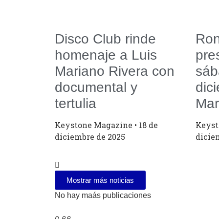
Disco Club rinde
Ron
homenaje a Luis
pre
Mariano Rivera con
sáb
documental y
dic
tertulia
Mar
Keystone Magazine
18 de
Keys
diciembre de 2025
dicie
Mostrar más noticias
No hay maás publicaciones