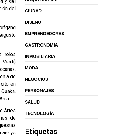
ón y del
ión del
CIUDAD
DISEÑO
olfgang
EMPRENDEDORES
 Augusto
GASTRONOMÍA
s roles
INMOBILIARIA
 Verdi)
MODA
iccana»,
onía de
NEGOCIOS
xito en
PERSONAJES
e Osaka,
Asia.
SALUD
de Artes
TECNOLOGÍA
imes de
questas
Etiquetas
Anarelys