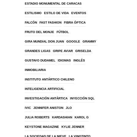
ESTADIO MONUMENTAL DE CARACAS
ESTILISMO
ESTILO DE VIDA
EVENTOS
FALCÓN
FAST FASHION
FIBRA ÓPTICA
FRUTO DEL MONJE
FÚTBOL
GIRA MUNDIAL DON JUAN
GOOGLE
GRAMMY
GRANDES LIGAS
GRIPE AVIAR
GRISELDA
GUSTAVO DUDAMEL
IDIOMAS
INGLÉS
INMOBILIARIA
INSTITUTO ANTÁRTICO CHILENO
INTELIGENCIA ARTIFICIAL
INVESTIGACIÓN ANTÁRTICA
INYECCIÓN SQL
IVIC
JENNIFER ANISTON
JLO
JULIA ROBERTS
KARDASHIAN
KAROL G
KEYSTONE MAGAZINE
KYLIE JENNER
LA SOCIEDAD DE LA NIEVE
LA VINOTINTO