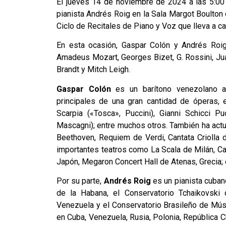
El jueves 14 de noviembre de 2024 a las 5:00 p
pianista Andrés Roig en la Sala Margot Boulto
Ciclo de Recitales de Piano y Voz que lleva a c
En esta ocasión, Gaspar Colón y Andrés Roig
Amadeus Mozart, Georges Bizet, G. Rossini, Jua
Brandt y Mitch Leigh.
Gaspar Colón
es un barítono venezolano am
principales de una gran cantidad de óperas, e
Scarpia («Tosca», Puccini), Gianni Schicci Puc
Mascagni); entre muchos otros. También ha act
Beethoven, Requiem de Verdi, Cantata Criolla 
importantes teatros como La Scala de Milán, Car
Japón, Megaron Concert Hall de Atenas, Grecia;
Por su parte,
Andrés Roig
es un pianista cuban
de la Habana, el Conservatorio Tchaikovski
Venezuela y el Conservatorio Brasileño de Mús
en Cuba, Venezuela, Rusia, Polonia, República C