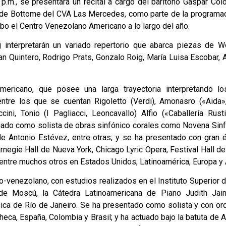
.m., se presentará un recital a cargo del barítono Gaspar Col
n de Bottome del CVA Las Mercedes, como parte de la programac
abo el Centro Venezolano Americano a lo largo del año.
 interpretarán un variado repertorio que abarca piezas de W
n Quintero, Rodrigo Prats, Gonzalo Roig, María Luisa Escobar,
ericano, que posee una larga trayectoria interpretando lo
ntre los que se cuentan Rigoletto (Verdi), Amonasro («Aida»,
cini, Tonio (I Pagliacci, Leoncavallo) Alfio («Caballería Rust
uado como solista de obras sinfónico corales como Novena Sinf
de Antonio Estévez, entre otras; y se ha presentado con gran é
negie Hall de Nueva York, Chicago Lyric Opera, Festival Hall d
 entre muchos otros en Estados Unidos, Latinoamérica, Europa y 
o-venezolano, con estudios realizados en el Instituto Superior 
 de Moscú, la Cátedra Latinoamericana de Piano Judith Ja
ica de Río de Janeiro. Se ha presentado como solista y con or
heca, España, Colombia y Brasil; y ha actuado bajo la batuta de 