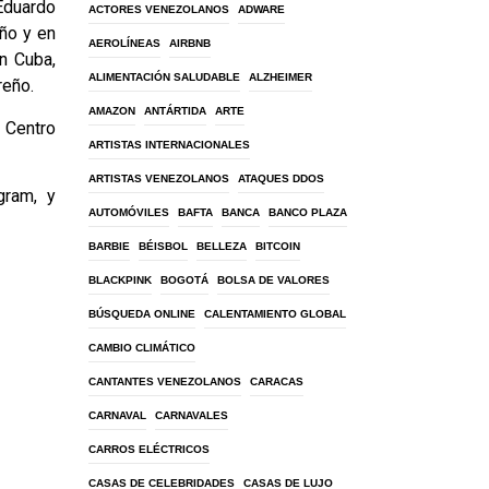
Eduardo
ACTORES VENEZOLANOS
ADWARE
ño y en
AEROLÍNEAS
AIRBNB
n Cuba,
ALIMENTACIÓN SALUDABLE
ALZHEIMER
reño.
AMAZON
ANTÁRTIDA
ARTE
 Centro
ARTISTAS INTERNACIONALES
ARTISTAS VENEZOLANOS
ATAQUES DDOS
gram, y
AUTOMÓVILES
BAFTA
BANCA
BANCO PLAZA
BARBIE
BÉISBOL
BELLEZA
BITCOIN
BLACKPINK
BOGOTÁ
BOLSA DE VALORES
BÚSQUEDA ONLINE
CALENTAMIENTO GLOBAL
CAMBIO CLIMÁTICO
CANTANTES VENEZOLANOS
CARACAS
CARNAVAL
CARNAVALES
CARROS ELÉCTRICOS
CASAS DE CELEBRIDADES
CASAS DE LUJO