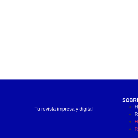
SOBR
H
Tu revista impresa y digital
Re
H
Re