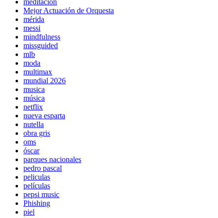
meditación
Mejor Actuación de Orquesta
mérida
messi
mindfulness
missguided
mlb
moda
multimax
mundial 2026
musica
música
netflix
nueva esparta
nutella
obra gris
oms
óscar
parques nacionales
pedro pascal
peliculas
películas
pepsi music
Phishing
piel