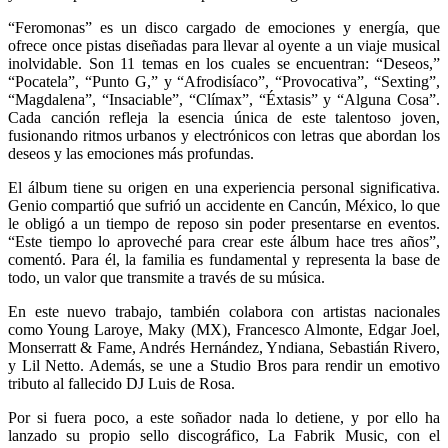
“Feromonas” es un disco cargado de emociones y energía, que
ofrece once pistas diseñadas para llevar al oyente a un viaje musical
inolvidable. Son 11 temas en los cuales se encuentran: “Deseos,”
“Pocatela”, “Punto G,” y “Afrodisíaco”, “Provocativa”, “Sexting”,
“Magdalena”, “Insaciable”, “Clímax”, “Éxtasis” y “Alguna Cosa”.
Cada canción refleja la esencia única de este talentoso joven,
fusionando ritmos urbanos y electrónicos con letras que abordan los
deseos y las emociones más profundas.
El álbum tiene su origen en una experiencia personal significativa.
Genio compartió que sufrió un accidente en Cancún, México, lo que
le obligó a un tiempo de reposo sin poder presentarse en eventos.
“Este tiempo lo aproveché para crear este álbum hace tres años”,
comentó. Para él, la familia es fundamental y representa la base de
todo, un valor que transmite a través de su música.
En este nuevo trabajo, también colabora con artistas nacionales
como Young Laroye, Maky (MX), Francesco Almonte, Edgar Joel,
Monserratt & Fame, Andrés Hernández, Yndiana, Sebastián Rivero,
y Lil Netto. Además, se une a Studio Bros para rendir un emotivo
tributo al fallecido DJ Luis de Rosa.
Por si fuera poco, a este soñador nada lo detiene, y por ello ha
lanzado su propio sello discográfico, La Fabrik Music, con el