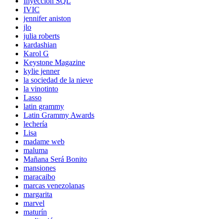
Inyección SQL
IVIC
jennifer aniston
jlo
julia roberts
kardashian
Karol G
Keystone Magazine
kylie jenner
la sociedad de la nieve
la vinotinto
Lasso
latin grammy
Latin Grammy Awards
lechería
Lisa
madame web
maluma
Mañana Será Bonito
mansiones
maracaibo
marcas venezolanas
margarita
marvel
maturín