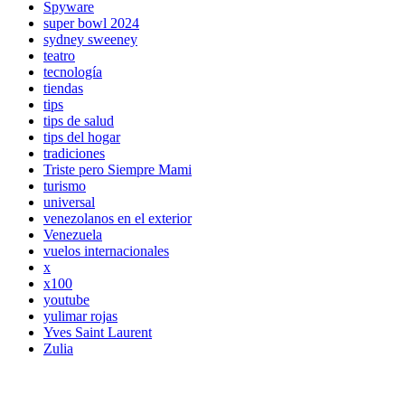
Spyware
super bowl 2024
sydney sweeney
teatro
tecnología
tiendas
tips
tips de salud
tips del hogar
tradiciones
Triste pero Siempre Mami
turismo
universal
venezolanos en el exterior
Venezuela
vuelos internacionales
x
x100
youtube
yulimar rojas
Yves Saint Laurent
Zulia