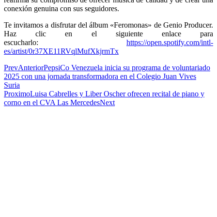
conexión genuina con sus seguidores.
Te invitamos a disfrutar del álbum «Feromonas» de Genio Producer.
Haz clic en el siguiente enlace para
escucharlo:
https://open.spotify.com/intl-
es/artist/0r37XE11RVqlMufXkjrmTx
Prev
Anterior
PepsiCo Venezuela inicia su programa de voluntariado
2025 con una jornada transformadora en el Colegio Juan Vives
Suria
Proximo
Luisa Cabrelles y Liber Oscher ofrecen recital de piano y
corno en el CVA Las Mercedes
Next