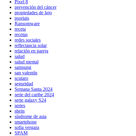
Pixel 8
prevención del cáncer
propiedades de lujo
psoriais
Ransomware
receta
recetas
redes sociales
reflectancia solar
relación en pareja
salud
salud mental
samsung
san valentín
scutaro
seguridad
Semana Santa 2024
serie del caribe 2024
serie galaxy S24
series
shein
síndrome de asia
smartphone
sofia vergara
SPAM