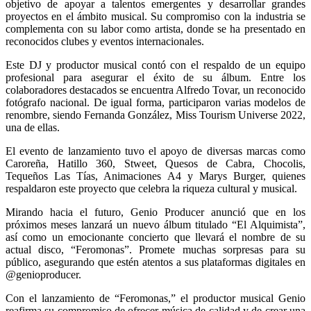
objetivo de apoyar a talentos emergentes y desarrollar grandes
proyectos en el ámbito musical. Su compromiso con la industria se
complementa con su labor como artista, donde se ha presentado en
reconocidos clubes y eventos internacionales.
Este DJ y productor musical contó con el respaldo de un equipo
profesional para asegurar el éxito de su álbum. Entre los
colaboradores destacados se encuentra Alfredo Tovar, un reconocido
fotógrafo nacional. De igual forma, participaron varias modelos de
renombre, siendo Fernanda González, Miss Tourism Universe 2022,
una de ellas.
El evento de lanzamiento tuvo el apoyo de diversas marcas como
Caroreña, Hatillo 360, Stweet, Quesos de Cabra, Chocolis,
Tequeños Las Tías, Animaciones A4 y Marys Burger, quienes
respaldaron este proyecto que celebra la riqueza cultural y musical.
Mirando hacia el futuro, Genio Producer anunció que en los
próximos meses lanzará un nuevo álbum titulado “El Alquimista”,
así como un emocionante concierto que llevará el nombre de su
actual disco, “Feromonas”. Promete muchas sorpresas para su
público, asegurando que estén atentos a sus plataformas digitales en
@genioproducer.
Con el lanzamiento de “Feromonas,” el productor musical Genio
reafirma su compromiso de ofrecer música de calidad y de crear una