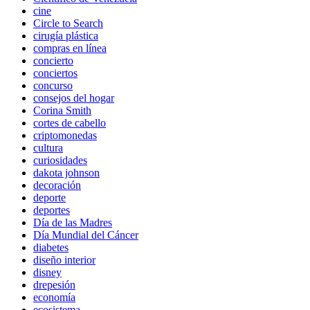
cine
Circle to Search
cirugía plástica
compras en línea
concierto
conciertos
concurso
consejos del hogar
Corina Smith
cortes de cabello
criptomonedas
cultura
curiosidades
dakota johnson
decoración
deporte
deportes
Día de las Madres
Día Mundial del Cáncer
diabetes
diseño interior
disney
drepesión
economía
ecosistema