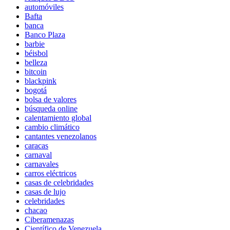
automóviles
Bafta
banca
Banco Plaza
barbie
béisbol
belleza
bitcoin
blackpink
bogotá
bolsa de valores
búsqueda online
calentamiento global
cambio climático
cantantes venezolanos
caracas
carnaval
carnavales
carros eléctricos
casas de celebridades
casas de lujo
celebridades
chacao
Ciberamenazas
Científico de Venezuela