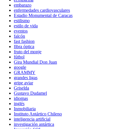
embarazo
enfermedades cardiovasculares
Estadio Monumental de Caracas
estilismo
estilo de vida
eventos
falcón
fast fashion
fibra óptica
fruto del monje
fútbol
Gira Mundial Don Juan
google
GRAMMY
grandes ligas
gripe aviar
Griselda
Gustavo Dudamel
idiomas
inglés
Inmobiliaria
Instituto Antártico Chileno
inteligencia artificial
investigación antártica