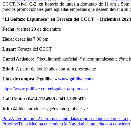
CCCT, Nivel C-2, en horario de lunes a domingo de 11 am a 5pm y
precios promocionales para aquellas empresas que deseen llevar a su per
“El Gaitazo Espumoso” en Terraza del CCCT – Diciembre 2024
Fecha:
viernes 20 de diciembre
Hora:
desde las 7:00 pm
Lugar:
Terraza del CCCT
Cartel Artístico:
@betuliomedinaoficial @rinconmoralesgaita @melod
Edad:
A partir de los 10 años con su representante
Link de compra @goliiive –
www.goliiive.com
https://www.goliiive.com/el-gaitazo-espumoso
Call Center: 0414-1134589 / 0412-3359430
Info:
@thieneproducer y @eventosglobalesve
Prev
Anterior
Con 22 hermosas candidatas representantes de n
Proximo
Trina Medina encenderá la Navidad caraqueña con concierto 