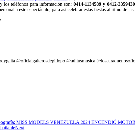
 los teléfonos para información son:
0414-1134589 y 0412-335943
sonal a este espectáculo, para así celebrar estas fiestas al ritmo de la
:
ygaita @oficialgaiterosdepillopo @aditusmusica @loscaraquenosofic
uestra geografía: MISS MODELS VENEZUELA 2024 ENCENDIÓ MOTO
bailable
Next