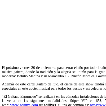
El próximo viernes 20 de diciembre, para cerrar el año por todo lo al
música gaitera, donde la tradición y la alegría se unirán para la g
moderna: Betulio Medina y su Maracaibo 15, Rincón Morales, Gaitero
Además de este cartel gaitero de lujo, el cierre de este show tendrá
especiales en este coctel musical para todos los gustos y así celebra
“El Gaitazo Espumoso” se realizará en las cómodas instalaciones de l
la venta en las siguientes modalidades: Súper VIP en 65$,
web:
www.goliiive.com
(@goliiive
), el link de compra es:
https://ww