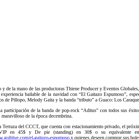
to y de la mano de las productoras Thiene Producer y Eventos Globales,
ran experiencia bailable de la navidad con “El Gaitazo Espumoso”, espe
s de Pillopo, Melody Gaita y la banda “tributo” a Guaco: Los Caraqu
 la participación de la banda de pop-rock “Aditus” con todos sus éxit
r lo maravilloso de la época decembrina.
a Terraza del CCCT, que cuenta con estacionamiento privado, el próxim
 VIP en 45$ y De pie (standing) en 30$ o su equivalente en
w.goliiive.com/el-gaitazo-espumoso
y quienes deseen comprar sus boleto