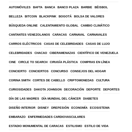
AUTOMÓVILES
BAFTA
BANCA
BANCO PLAZA
BARBIE
BÉISBOL
BELLEZA
BITCOIN
BLACKPINK
BOGOTÁ
BOLSA DE VALORES
BÚSQUEDA ONLINE
CALENTAMIENTO GLOBAL
CAMBIO CLIMÁTICO
CANTANTES VENEZOLANOS
CARACAS
CARNAVAL
CARNAVALES
CARROS ELÉCTRICOS
CASAS DE CELEBRIDADES
CASAS DE LUJO
CELEBRIDADES
CHACAO
CIBERAMENAZAS
CIENTÍFICO DE VENEZUELA
CINE
CIRCLE TO SEARCH
CIRUGÍA PLÁSTICA
COMPRAS EN LÍNEA
CONCIERTO
CONCIERTOS
CONCURSO
CONSEJOS DEL HOGAR
CORINA SMITH
CORTES DE CABELLO
CRIPTOMONEDAS
CULTURA
CURIOSIDADES
DAKOTA JOHNSON
DECORACIÓN
DEPORTE
DEPORTES
DÍA DE LAS MADRES
DÍA MUNDIAL DEL CÁNCER
DIABETES
DISEÑO INTERIOR
DISNEY
DREPESIÓN
ECONOMÍA
ECOSISTEMA
EMBARAZO
ENFERMEDADES CARDIOVASCULARES
ESTADIO MONUMENTAL DE CARACAS
ESTILISMO
ESTILO DE VIDA