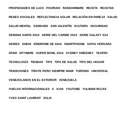
PROPIEDADES DE LUJO
PSORIAIS
RANSOMWARE
RECETA
RECETAS
REDES SOCIALES
REFLECTANCIA SOLAR
RELACIÓN EN PAREJA
SALUD
SALUD MENTAL
SAMSUNG
SAN VALENTÍN
SCUTARO
SEGURIDAD
SEMANA SANTA 2024
SERIE DEL CARIBE 2024
SERIE GALAXY S24
SERIES
SHEIN
SÍNDROME DE ASIA
SMARTPHONE
SOFIA VERGARA
SPAM
SPYWARE
SUPER BOWL 2024
SYDNEY SWEENEY
TEATRO
TECNOLOGÍA
TIENDAS
TIPS
TIPS DE SALUD
TIPS DEL HOGAR
TRADICIONES
TRISTE PERO SIEMPRE MAMI
TURISMO
UNIVERSAL
VENEZOLANOS EN EL EXTERIOR
VENEZUELA
VUELOS INTERNACIONALES
X
X100
YOUTUBE
YULIMAR ROJAS
YVES SAINT LAURENT
ZULIA