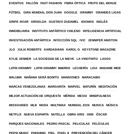
EVENTOS
FALCÓN
FAST FASHION
FIBRA ÓPTICA
FRUTO DEL MONJE
FÚTBOL
GIRA MUNDIAL DON JUAN
GOOGLE
GRAMMY
GRANDES LIGAS
GRIPE AVIAR
GRISELDA
GUSTAVO DUDAMEL
IDIOMAS
INGLÉS
INMOBILIARIA
INSTITUTO ANTÁRTICO CHILENO
INTELIGENCIA ARTIFICIAL
INVESTIGACIÓN ANTÁRTICA
INYECCIÓN SQL
IVIC
JENNIFER ANISTON
JLO
JULIA ROBERTS
KARDASHIAN
KAROL G
KEYSTONE MAGAZINE
KYLIE JENNER
LA SOCIEDAD DE LA NIEVE
LA VINOTINTO
LASSO
LATIN GRAMMY
LATIN GRAMMY AWARDS
LECHERÍA
LISA
MADAME WEB
MALUMA
MAÑANA SERÁ BONITO
MANSIONES
MARACAIBO
MARCAS VENEZOLANAS
MARGARITA
MARVEL
MATURÍN
MEDITACIÓN
MEJOR ACTUACIÓN DE ORQUESTA
MÉRIDA
MESSI
MINDFULNESS
MISSGUIDED
MLB
MODA
MULTIMAX
MUNDIAL 2026
MUSICA
MÚSICA
NETFLIX
NUEVA ESPARTA
NUTELLA
OBRA GRIS
OMS
ÓSCAR
PARQUES NACIONALES
PEDRO PASCAL
PELICULAS
PELÍCULAS
PEPSI MUSIC
PHISHING
PIEL
PIXEL 8
PREVENCIÓN DEL CÁNCER