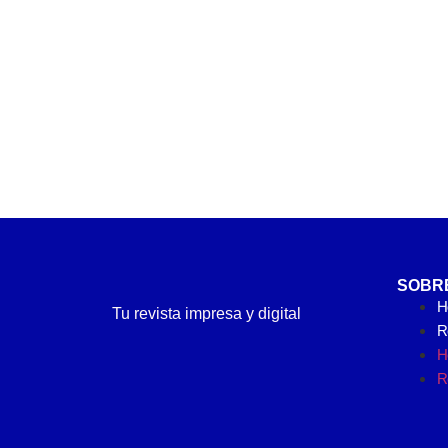
SOBR
H
Tu revista impresa y digital
Re
H
Re