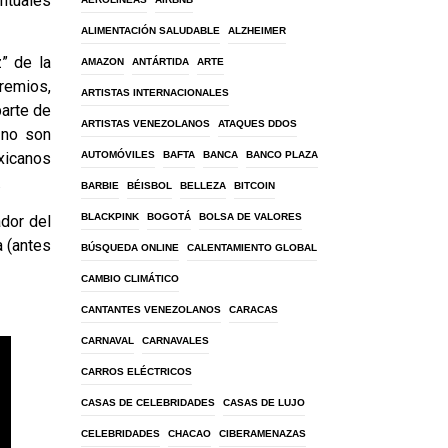
untuales
ALIMENTACIÓN SALUDABLE
ALZHEIMER
” de la
AMAZON
ANTÁRTIDA
ARTE
premios,
ARTISTAS INTERNACIONALES
parte de
ARTISTAS VENEZOLANOS
ATAQUES DDOS
 no son
AUTOMÓVILES
BAFTA
BANCA
BANCO PLAZA
xicanos
.
BARBIE
BÉISBOL
BELLEZA
BITCOIN
BLACKPINK
BOGOTÁ
BOLSA DE VALORES
ador del
a (antes
BÚSQUEDA ONLINE
CALENTAMIENTO GLOBAL
CAMBIO CLIMÁTICO
CANTANTES VENEZOLANOS
CARACAS
CARNAVAL
CARNAVALES
CARROS ELÉCTRICOS
CASAS DE CELEBRIDADES
CASAS DE LUJO
CELEBRIDADES
CHACAO
CIBERAMENAZAS