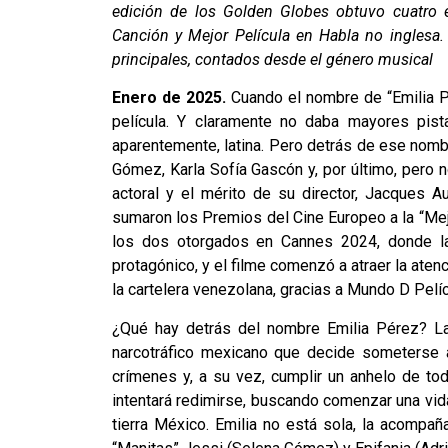
edición de los Golden Globes obtuvo cuatro e
Canción y Mejor Película en Habla no inglesa
principales, contados desde el género musical
Enero de 2025.
Cuando el nombre de “Emilia Pér
película. Y claramente no daba mayores pist
aparentemente, latina. Pero detrás de ese nom
Gómez, Karla Sofía Gascón y, por último, pero
actoral y el mérito de su director, Jacques 
sumaron los Premios del Cine Europeo a la “Mejor 
los dos otorgados en Cannes 2024, donde la
protagónico, y el filme comenzó a atraer la atenci
la cartelera venezolana, gracias a Mundo D Pelíc
¿Qué hay detrás del nombre Emilia Pérez? La h
narcotráfico mexicano que decide someterse a
crímenes y, a su vez, cumplir un anhelo de tod
intentará redimirse, buscando comenzar una vid
tierra México. Emilia no está sola, la acompaña