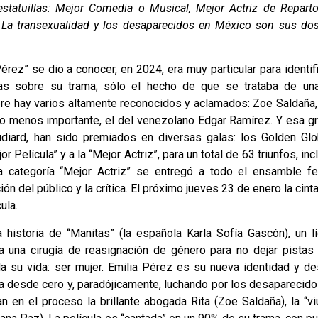
statuillas: Mejor Comedia o Musical, Mejor Actriz de Reparto
. La transexualidad y los desaparecidos en México son sus do
ez” se dio a conocer, en 2024, era muy particular para identif
as sobre su trama; sólo el hecho de que se trataba de una
bre hay varios altamente reconocidos y aclamados: Zoe Saldaña,
 no menos importante, el del venezolano Edgar Ramírez. Y esa g
Audiard, han sido premiados en diversas galas: los Golden Gl
Película” y a la “Mejor Actriz”, para un total de 63 triunfos, in
 categoría “Mejor Actriz” se entregó a todo el ensamble f
ón del público y la crítica. El próximo jueves 23 de enero la cinta
ula.
istoria de “Manitas” (la española Karla Sofía Gascón), un lí
 una cirugía de reasignación de género para no dejar pistas
a su vida: ser mujer. Emilia Pérez es su nueva identidad y de
a desde cero y, paradójicamente, luchando por los desaparecid
n en el proceso la brillante abogada Rita (Zoe Saldaña), la “v