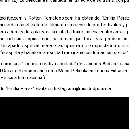
ana Paz). La película es “cantada” en un 90% de su trama, con p
critic.com y Rotten Tomatoes.com ha obtenido “Emilia Pérez
ncuerda con el éxito del filme en su recorrido por festivales y 
ro además de aplausos, la cinta ha traído mucha controversia: 
se inclinan a opinar que los temas que toca esta producción
. Un aparte especial merece las opiniones de espectadores me
 “irrespeta y banaliza la realidad mexicana con temas tan serios”
como una “licencia creativa acertada” de Jacques Audiard, gan
al Oscar del mismo año como Mejor Película en Lengua Extranjer
elícula Internacional).
de “Emilia Pérez” visita en Instagram @mundodpelicula.