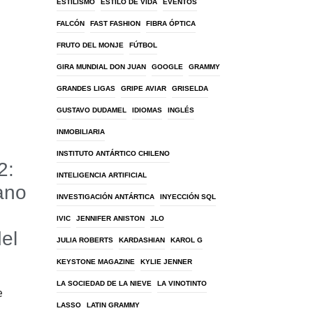
ESTILISMO
ESTILO DE VIDA
EVENTOS
FALCÓN
FAST FASHION
FIBRA ÓPTICA
FRUTO DEL MONJE
FÚTBOL
GIRA MUNDIAL DON JUAN
GOOGLE
GRAMMY
GRANDES LIGAS
GRIPE AVIAR
GRISELDA
GUSTAVO DUDAMEL
IDIOMAS
INGLÉS
INMOBILIARIA
INSTITUTO ANTÁRTICO CHILENO
2:
INTELIGENCIA ARTIFICIAL
ano
INVESTIGACIÓN ANTÁRTICA
INYECCIÓN SQL
IVIC
JENNIFER ANISTON
JLO
del
JULIA ROBERTS
KARDASHIAN
KAROL G
KEYSTONE MAGAZINE
KYLIE JENNER
LA SOCIEDAD DE LA NIEVE
LA VINOTINTO
e
LASSO
LATIN GRAMMY