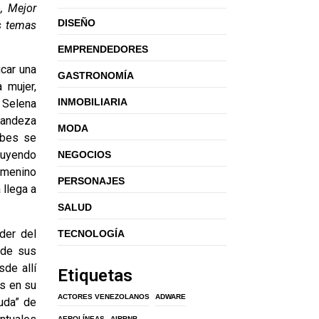
, Mejor
DISEÑO
s temas
EMPRENDEDORES
icar una
GASTRONOMÍA
 mujer,
INMOBILIARIA
 Selena
randeza
MODA
obes se
cluyendo
NEGOCIOS
emenino
PERSONAJES
 llega a
SALUD
der del
TECNOLOGÍA
 de sus
sde allí
Etiquetas
os en su
ACTORES VENEZOLANOS
ADWARE
iuda” de
AEROLÍNEAS
AIRBNB