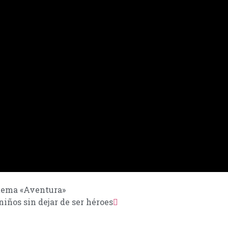
 tema «Aventura»
niños sin dejar de ser héroes