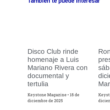
También te puede interesar
Disco Club rinde
Ron
homenaje a Luis
pre
Mariano Rivera con
sáb
documental y
dic
tertulia
Mar
Keystone Magazine
18 de
Keys
diciembre de 2025
dicie