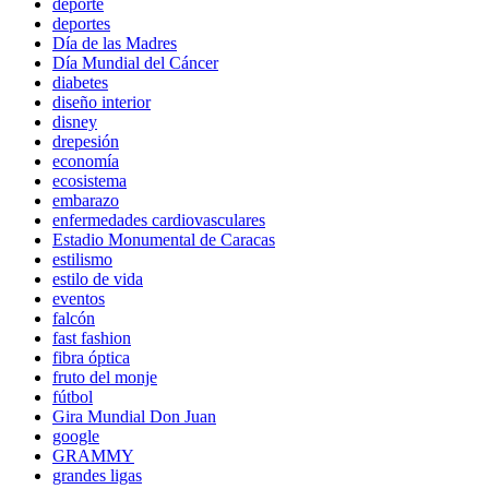
deporte
deportes
Día de las Madres
Día Mundial del Cáncer
diabetes
diseño interior
disney
drepesión
economía
ecosistema
embarazo
enfermedades cardiovasculares
Estadio Monumental de Caracas
estilismo
estilo de vida
eventos
falcón
fast fashion
fibra óptica
fruto del monje
fútbol
Gira Mundial Don Juan
google
GRAMMY
grandes ligas