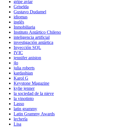
gripe aviar
Griselda
Gustavo Dudamel
idiomas
inglés
Inmobiliaria
Instituto Antártico Chileno
inteligencia artificial
investigación antártica
Inyección SQL
IVIC
jennifer aniston
jlo
julia roberts
kardashian
Karol G
Keystone Magazine
kylie jenner
la sociedad de la nieve
la vinotinto
Lasso
latin grammy
Latin Grammy Awards
lechería
Lisa