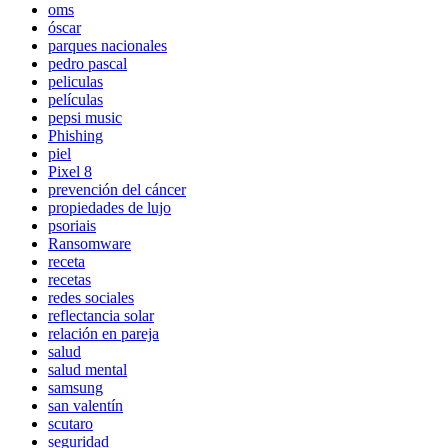
oms
óscar
parques nacionales
pedro pascal
peliculas
películas
pepsi music
Phishing
piel
Pixel 8
prevención del cáncer
propiedades de lujo
psoriais
Ransomware
receta
recetas
redes sociales
reflectancia solar
relación en pareja
salud
salud mental
samsung
san valentín
scutaro
seguridad