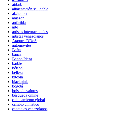
airbnb
alimentación saludable
alzheimer
amazon
antártida
arte
artistas internacionales
artistas venezolanos
Ataques DDoS
automóviles
Bafta
banca
Banco Plaza
barbie
béisbol
belleza
bitcoin
blackpink
bogotá
bolsa de valores
búsqueda online
calentamiento global
cambio climático
cantantes venezolanos