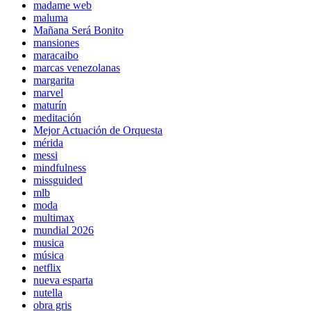
madame web
maluma
Mañana Será Bonito
mansiones
maracaibo
marcas venezolanas
margarita
marvel
maturín
meditación
Mejor Actuación de Orquesta
mérida
messi
mindfulness
missguided
mlb
moda
multimax
mundial 2026
musica
música
netflix
nueva esparta
nutella
obra gris