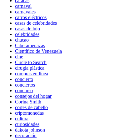
caracas
carnaval
carnavales
carros eléctricos
casas de celebridades
casas de lujo
celebridades
chacao
Ciberamenazas
Científico de Venezuela
cine
Circle to Search
cirugía plástica
compras en línea
concierto
conciertos
concurso
consejos del hogar
Corina Smith
cortes de cabello
criptomonedas
cultura
curiosidades
dakota johnson
decoración