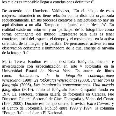
los cuales es imposible llegar a conclusiones definitivas”.
De acuerdo con Humberto Valdivieso, “En el trabajo de estas
mujeres, mirar/decir no tiene relación con la distancia organizada
secuencialmente. En sus procesos creativos e intelectuales no hay un
aquí distinto a un allá. Tampoco un ‘antes’ o un ‘después’. En
realidad existe un ‘estar en’ y un ‘participar de’ lo fotográfico como
forma contingente del mundo. Expresarse para ellas es tener
conciencia total del espacio, el tiempo y el movimiento en la activa
serenidad de la imagen y la palabra. De permanecer activas en una
observación consciente e iluminadora de la cual emerge el nirvana
de la fotografía”.
María Teresa Boulton es una destacada fotógrafa, docente e
investigadora con especialización en arte y fotografía en la
Universidad Estatal de Nueva York. Es autora de libros
como:
Anotaciones de la fotografía contemporánea
venezolana
(1990),
21 fotógrafas venezolanas
(2003),
Pensar con la
fotografía
(2006),
Los imaginarios contemporáneos. Una mirada
fotográfica
(2019). Junto al fotógrafo Paolo Gasparini fundó en
1976 La Fototeca, primera galería de fotografía en Caracas. Fue
Directora General Sectorial de Cine, Fotografía y Video del Conac
(1994-2000). Durante ese tiempo se creó la revista
Extra Cámara
y
el Centro de Fotografía. Publicó entre 1990 y 1994 la columna
“Fotografía” en el diario El Nacional.