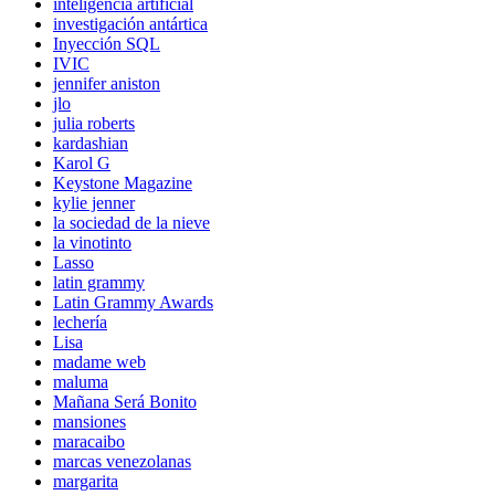
inteligencia artificial
investigación antártica
Inyección SQL
IVIC
jennifer aniston
jlo
julia roberts
kardashian
Karol G
Keystone Magazine
kylie jenner
la sociedad de la nieve
la vinotinto
Lasso
latin grammy
Latin Grammy Awards
lechería
Lisa
madame web
maluma
Mañana Será Bonito
mansiones
maracaibo
marcas venezolanas
margarita