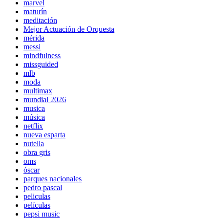
marvel
maturín
meditación
Mejor Actuación de Orquesta
mérida
messi
mindfulness
missguided
mlb
moda
multimax
mundial 2026
musica
música
netflix
nueva esparta
nutella
obra gris
oms
óscar
parques nacionales
pedro pascal
peliculas
películas
pepsi music