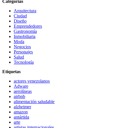
Categorías
Arquitectura
Ciudad
Diseño
Emprendedores
Gastronomía
Inmobiliaria
Moda
Negocios
Personajes
Salud
Tecnología
Etiquetas
actores venezolanos
Adware
aerolíneas
airbnb
alimentación saludable
alzheimer
amazon
antártida
arte
artistas internacionales