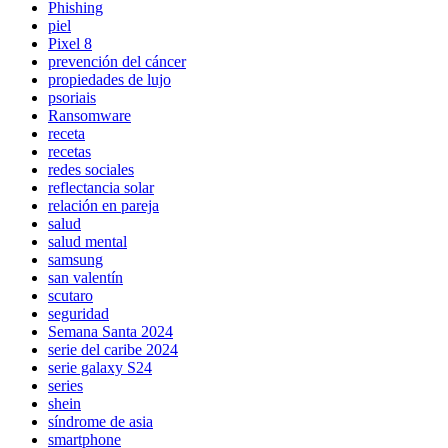
Phishing
piel
Pixel 8
prevención del cáncer
propiedades de lujo
psoriais
Ransomware
receta
recetas
redes sociales
reflectancia solar
relación en pareja
salud
salud mental
samsung
san valentín
scutaro
seguridad
Semana Santa 2024
serie del caribe 2024
serie galaxy S24
series
shein
síndrome de asia
smartphone