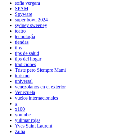
sofia vergara
SPAM
Spyware
super bowl 2024
sydney sweeney
teatro
tecnología
tiendas
tips
tips de salud
tips del hogar
tradiciones
Triste pero Siempre Mami
turismo
universal
venezolanos en el exterior
Venezuela
vuelos internacionales
x
x100
youtube
yulimar rojas
Yves Saint Laurent
Zulia