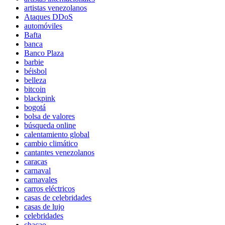
artistas venezolanos
Ataques DDoS
automóviles
Bafta
banca
Banco Plaza
barbie
béisbol
belleza
bitcoin
blackpink
bogotá
bolsa de valores
búsqueda online
calentamiento global
cambio climático
cantantes venezolanos
caracas
carnaval
carnavales
carros eléctricos
casas de celebridades
casas de lujo
celebridades
chacao