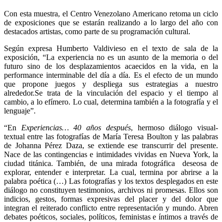
Con esta muestra, el Centro Venezolano Americano retoma un ciclo
de exposiciones que se estarán realizando a lo largo del año con
destacados artistas, como parte de su programación cultural.
Según expresa Humberto Valdivieso en el texto de sala de la
exposición, “La experiencia no es un asunto de la memoria o del
futuro sino de los desplazamientos acaecidos en la vida, en la
performance interminable del día a día. Es el efecto de un mundo
que propone juegos y despliega sus estrategias a nuestro
alrededor.Se trata de la vinculación del espacio y el tiempo al
cambio, a lo efímero. Lo cual, determina también a la fotografía y el
lenguaje”.
“En
Experiencias… 40 años después
, hermoso diálogo visual-
textual entre las fotografías de María Teresa Boulton y las palabras
de Johanna Pérez Daza, se extiende ese transcurrir del presente.
Nace de las contingencias e intimidades vividas en Nueva York, la
ciudad titánica. También, de una mirada fotográfica deseosa de
explorar, entender e interpretar. La cual, termina por abrirse a la
palabra poética (…) Las fotografías y los textos desplegados en este
diálogo no constituyen testimonios, archivos ni promesas. Ellos son
indicios, gestos, formas expresivas del placer y del dolor que
integran el reiterado conflicto entre representación y mundo. Abren
debates poéticos, sociales, políticos, feministas e íntimos a través de