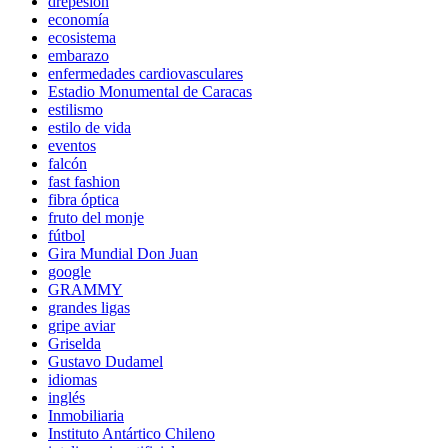
drepesión
economía
ecosistema
embarazo
enfermedades cardiovasculares
Estadio Monumental de Caracas
estilismo
estilo de vida
eventos
falcón
fast fashion
fibra óptica
fruto del monje
fútbol
Gira Mundial Don Juan
google
GRAMMY
grandes ligas
gripe aviar
Griselda
Gustavo Dudamel
idiomas
inglés
Inmobiliaria
Instituto Antártico Chileno