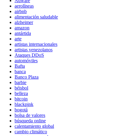
Adware
aerolíneas
airbnb
alimentación saludable
alzheimer
amazon
antártida
arte
artistas internacionales
artistas venezolanos
Ataques DDoS
automóviles
Bafta
banca
Banco Plaza
barbie
béisbol
belleza
bitcoin
blackpink
bogotá
bolsa de valores
búsqueda online
calentamiento global
cambio climático