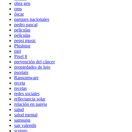
obra gris
oms
óscar
parques nacionales
pedro pascal
peliculas
películas
pepsi music
Phishing
piel
Pixel 8
prevención del cáncer
propiedades de lujo
psoriais
Ransomware
receta
recetas
redes sociales
reflectancia solar
relación en pareja
salud
salud mental
samsung
san valentín
scutaro