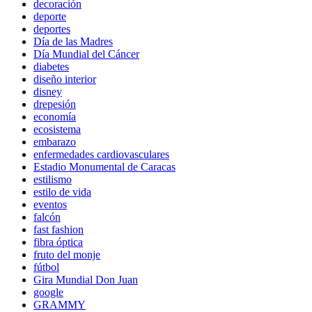
decoración
deporte
deportes
Día de las Madres
Día Mundial del Cáncer
diabetes
diseño interior
disney
drepesión
economía
ecosistema
embarazo
enfermedades cardiovasculares
Estadio Monumental de Caracas
estilismo
estilo de vida
eventos
falcón
fast fashion
fibra óptica
fruto del monje
fútbol
Gira Mundial Don Juan
google
GRAMMY