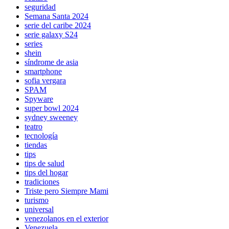
seguridad
Semana Santa 2024
serie del caribe 2024
serie galaxy S24
series
shein
síndrome de asia
smartphone
sofia vergara
SPAM
Spyware
super bowl 2024
sydney sweeney
teatro
tecnología
tiendas
tips
tips de salud
tips del hogar
tradiciones
Triste pero Siempre Mami
turismo
universal
venezolanos en el exterior
Venezuela