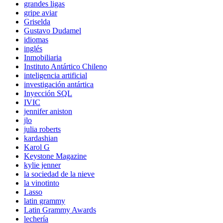
grandes ligas
gripe aviar
Griselda
Gustavo Dudamel
idiomas
inglés
Inmobiliaria
Instituto Antártico Chileno
inteligencia artificial
investigación antártica
Inyección SQL
IVIC
jennifer aniston
jlo
julia roberts
kardashian
Karol G
Keystone Magazine
kylie jenner
la sociedad de la nieve
la vinotinto
Lasso
latin grammy
Latin Grammy Awards
lechería