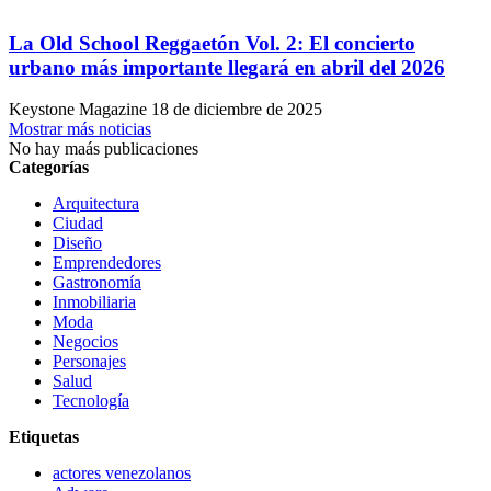
La Old School Reggaetón Vol. 2: El concierto
urbano más importante llegará en abril del 2026
Keystone Magazine
18 de diciembre de 2025
Mostrar más noticias
No hay maás publicaciones
Categorías
Arquitectura
Ciudad
Diseño
Emprendedores
Gastronomía
Inmobiliaria
Moda
Negocios
Personajes
Salud
Tecnología
Etiquetas
actores venezolanos