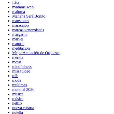
Lisa
madame web
maluma
Mañana Será Bonito
mansiones
maracaibo
marcas venezolanas
margarita
marvel
maturín
meditación
Mejor Actuación de Orquesta
mérida
messi
mindfulness
missguided
mlb
moda
multimax
mundial 2026
musica
música
netflix
nueva esparta
nutella