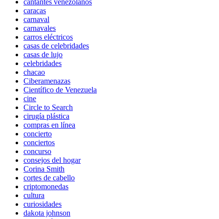
cantantes venezolanos
caracas
carnaval
carnavales
carros eléctricos
casas de celebridades
casas de lujo
celebridades
chacao
Ciberamenazas
Científico de Venezuela
cine
Circle to Search
cirugía plástica
compras en línea
concierto
conciertos
concurso
consejos del hogar
Corina Smith
cortes de cabello
criptomonedas
cultura
curiosidades
dakota johnson