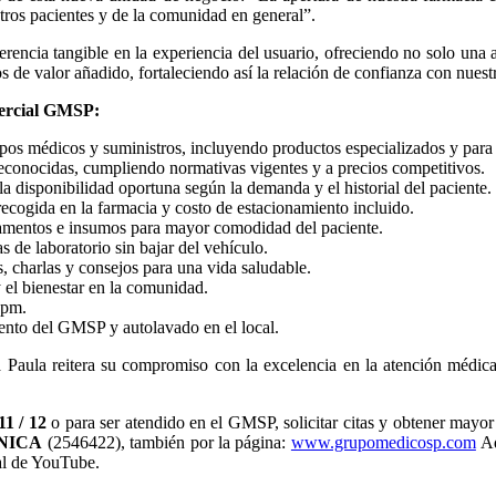
stros pacientes y de la comunidad en general”.
rencia tangible en la experiencia del usuario, ofreciendo no solo una
s de valor añadido, fortaleciendo así la relación de confianza con nuest
mercial GMSP:
os médicos y suministros, incluyendo productos especializados y para 
econocidas, cumpliendo normativas vigentes y a precios competitivos.
la disponibilidad oportuna según la demanda y el historial del paciente.
cogida en la farmacia y costo de estacionamiento incluido.
icamentos e insumos para mayor comodidad del paciente.
s de laboratorio sin bajar del vehículo.
, charlas y consejos para una vida saludable.
y el bienestar en la comunidad.
 pm.
iento del GMSP y autolavado en el local.
Paula reitera su compromiso con la excelencia en la atención médica,
11 / 12
o para ser atendido en el GMSP, solicitar citas y obtener mayo
INICA
(2546422), también por la página:
www.grupomedicosp.com
Ad
al de YouTube.