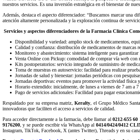
nuestros servicios. Es una inversión estratégica en el bienestar de nue
Además, destaca el aspecto diferenciador: “Buscamos marcar una dife
atención altamente personalizada y la exploración continua de servicio
Servicios y aspectos diferenciadores de la Farmacia Clínica Co
Disponibilidad y variedad: amplio stock de medicamentos, equip
Calidad y confianza: distribución de medicamentos de marcas r
Monitoreo y abastecimiento: sistema inteligente para garantizar 
Venta Online con Pickup: comodidad de comprar vía web con re
Kits postoperatorios: servicio integrado de suministro de med
Toma de muestras en autoservicio: facilidad para realizar prueba
Jornadas de salud y bienestar: jornadas periódicas con pesquisas
Jornadas deportivas: eventos para promover la actividad física 
Horario extendido: inicialmente, de lunes a viernes de 7 am a 7
Pago de servicios adicionales: Facilidad para pagar estacionam
Respaldado por su empresa matriz,
Keralty
, el Grupo Médico Santa 
innovadoras que faciliten el acceso a servicios de calidad.
Para acceder directamente a la farmacia, debe llamar al
0212-655 60 
9176200
, y se puede escribir vía WhatsApp al
0414/0424/0412 CL
Instagram, TikTok, Facebook, X (antes Twitter), Threads y en su can