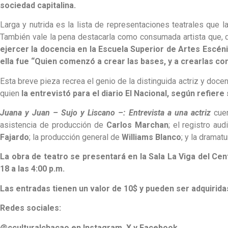
sociedad capitalina.
Larga y nutrida es la lista de representaciones teatrales que 
También vale la pena destacarla como consumada artista que, d
ejercer la
docencia en la Escuela Superior de Artes Escén
ella fue “Quien comenzó a crear las bases, y a crearlas con
Esta breve pieza recrea el genio de la distinguida actriz y doce
quien
la entrevistó para el diario El Nacional, según refiere
Juana y Juan – Sujo y Liscano –: Entrevista a una actriz
cue
asistencia de producción de
Carlos Marchan
; el registro au
Fajardo
; la producción general de
Williams Blanco
; y la dramat
La obra de teatro se presentará en la Sala La Viga del Cen
18 a las 4:00 p.m.
Las entradas tienen un valor de 10$ y pueden ser adquiridas
Redes sociales:
@cculturalchacao en Instagram, X y Facebook.