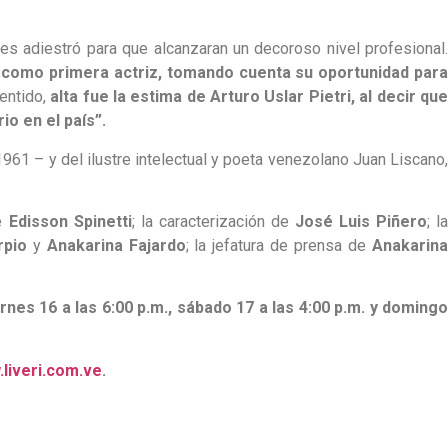
nes adiestró para que alcanzaran un decoroso nivel profesional.
ó como primera actriz, tomando cuenta su
oportunidad par
entido,
alta fue la estima de Arturo Uslar Pietri, al decir qu
o en el país”.
961 – y del ilustre intelectual y poeta venezolano Juan Liscano,
e
Edisson Spinetti
; la caracterización de
José Luis Piñero
; l
rpio
y
Anakarina Fajardo
; la jefatura de prensa de
Anakarin
nes 16 a las 6:00 p.m., s
ábado 17 a las 4:00 p.m. y domingo
liveri.com.ve
.