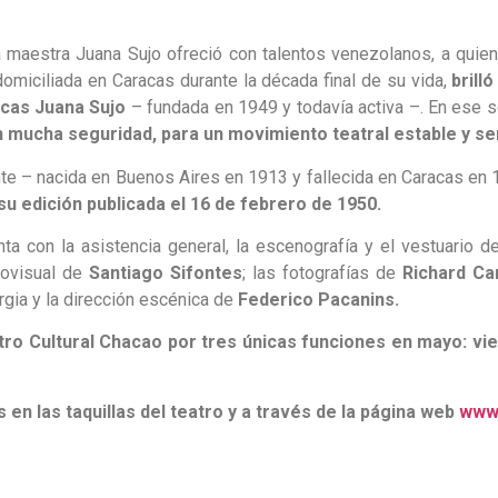
la maestra Juana Sujo ofreció con talentos venezolanos, a quie
omiciliada en Caracas durante la década final de su vida,
brill
icas Juana Sujo
– fundada en 1949 y todavía activa –. En ese s
 mucha seguridad, para un movimiento teatral estable y seri
nte – nacida en Buenos Aires en 1913 y fallecida en Caracas en 1
 su edición publicada el 16 de febrero de 1950.
nta con la asistencia general, la escenografía y el vestuario d
diovisual de
Santiago Sifontes
; las fotografías de
Richard Ca
urgia y la dirección escénica de
Federico Pacanins.
tro Cultural Chacao por tres únicas funciones en mayo: vier
 en las taquillas del teatro y a través de la página web
www.