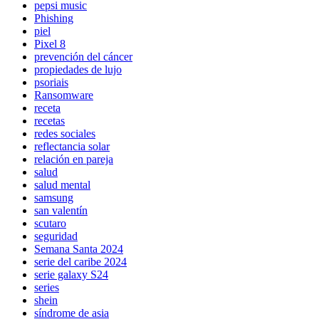
pepsi music
Phishing
piel
Pixel 8
prevención del cáncer
propiedades de lujo
psoriais
Ransomware
receta
recetas
redes sociales
reflectancia solar
relación en pareja
salud
salud mental
samsung
san valentín
scutaro
seguridad
Semana Santa 2024
serie del caribe 2024
serie galaxy S24
series
shein
síndrome de asia