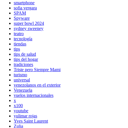
smartphone
sofia vergara
SPAM
Spyware
super bowl 2024
sydney sweeney
teatro
tecnología
tiendas
tips
tips de salud
tips del hogar
tradiciones
Triste pero Siempre Mami
turismo
universal
venezolanos en el exterior
Venezuela
vuelos internacionales
x
x100
youtube
yulimar rojas
Yves Saint Laurent
Zulia