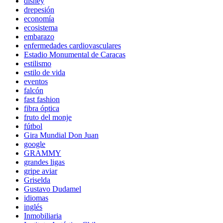
disney
drepesión
economía
ecosistema
embarazo
enfermedades cardiovasculares
Estadio Monumental de Caracas
estilismo
estilo de vida
eventos
falcón
fast fashion
fibra óptica
fruto del monje
fútbol
Gira Mundial Don Juan
google
GRAMMY
grandes ligas
gripe aviar
Griselda
Gustavo Dudamel
idiomas
inglés
Inmobiliaria