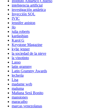
Instituto Antártico Chileno
inteligencia artificial
investigación antártica
Inyección SQL
IVIC
jennifer aniston
jlo
julia roberts
kardashian
Karol G
Keystone Magazine
kylie jenner
la sociedad de la nieve
la vinotinto
Lasso
latin grammy
Latin Grammy Awards
lechería
Lisa
madame web
maluma
Mañana Será Bonito
mansiones
maracaibo
marcas venezolanas