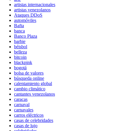
artistas internacionales
artistas venezolanos
Ataques DDoS
automóviles
Bafta
banca
Banco Plaza
barbie
béisbol
belleza
bitcoin
blackpink
bogotá
bolsa de valores
búsqueda online
calentamiento global
cambio climático
cantantes venezolanos
caracas
carnaval
carnavales
carros eléctricos
casas de celebridades
casas de lujo
celebridades