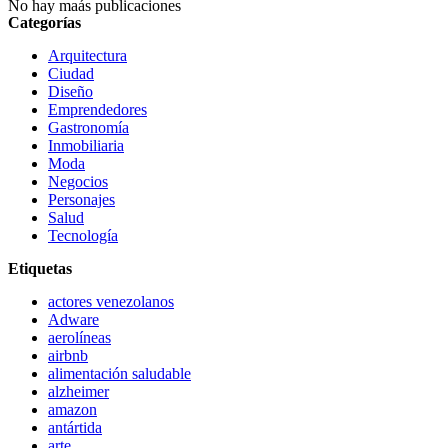
No hay maás publicaciones
Categorías
Arquitectura
Ciudad
Diseño
Emprendedores
Gastronomía
Inmobiliaria
Moda
Negocios
Personajes
Salud
Tecnología
Etiquetas
actores venezolanos
Adware
aerolíneas
airbnb
alimentación saludable
alzheimer
amazon
antártida
arte