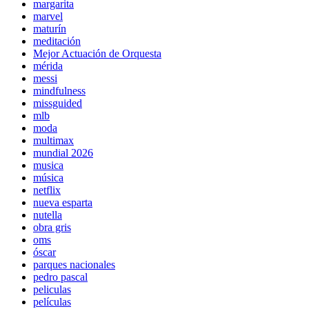
margarita
marvel
maturín
meditación
Mejor Actuación de Orquesta
mérida
messi
mindfulness
missguided
mlb
moda
multimax
mundial 2026
musica
música
netflix
nueva esparta
nutella
obra gris
oms
óscar
parques nacionales
pedro pascal
peliculas
películas