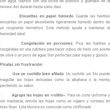
con agua, cúbrelo con una bolsa de plástico y guárdalo en la
nevera. Así durarán hasta siete días.
·
Envueltas en papel húmedo
: Guarda las hierba
envueltas en papel absorbente ligeramente húmedo dentro de
un recipiente hermético. Este método ayuda a mantener la
humedad ideal.
·
Congelación en porciones:
Pica las hierbas 
congélalas en una cubitera para hacer cubos de hielo con aceite
de oliva o un poco de agua. Son perfectas para sopas y guisos.
Pícalas sin frustración:
·
Usa un cuchillo bien afilado
: Un cuchillo sin filo pued
magullar las hojas delicadas como la albahaca o la menta,
perdiendo su sabor.
·
Agrupa las hojas en «rollito
«: Para un corte uniforme y
sin machacar, enrolla las hojas como un cigarro y córtalas en
tiras finas. Esta técnica es conocida como
chiffonade
.