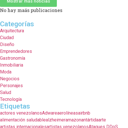
Mostrar más noticias
No hay maás publicaciones
Categorías
Arquitectura
Ciudad
Diseño
Emprendedores
Gastronomía
Inmobiliaria
Moda
Negocios
Personajes
Salud
Tecnología
Etiquetas
actores venezolanos
Adware
aerolíneas
airbnb
alimentación saludable
alzheimer
amazon
antártida
arte
artistas internacionales
artistas venezolanos
Ataques DDoS