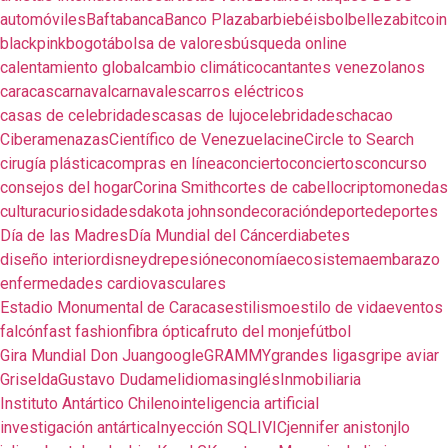
automóviles
Bafta
banca
Banco Plaza
barbie
béisbol
belleza
bitcoin
blackpink
bogotá
bolsa de valores
búsqueda online
calentamiento global
cambio climático
cantantes venezolanos
caracas
carnaval
carnavales
carros eléctricos
casas de celebridades
casas de lujo
celebridades
chacao
Ciberamenazas
Científico de Venezuela
cine
Circle to Search
cirugía plástica
compras en línea
concierto
conciertos
concurso
consejos del hogar
Corina Smith
cortes de cabello
criptomonedas
cultura
curiosidades
dakota johnson
decoración
deporte
deportes
Día de las Madres
Día Mundial del Cáncer
diabetes
diseño interior
disney
drepesión
economía
ecosistema
embarazo
enfermedades cardiovasculares
Estadio Monumental de Caracas
estilismo
estilo de vida
eventos
falcón
fast fashion
fibra óptica
fruto del monje
fútbol
Gira Mundial Don Juan
google
GRAMMY
grandes ligas
gripe aviar
Griselda
Gustavo Dudamel
idiomas
inglés
Inmobiliaria
Instituto Antártico Chileno
inteligencia artificial
investigación antártica
Inyección SQL
IVIC
jennifer aniston
jlo