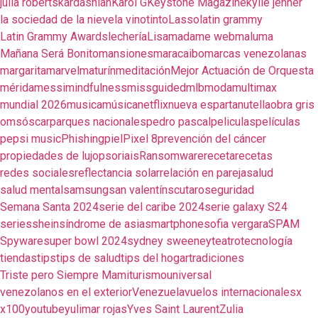
julia roberts
kardashian
Karol G
Keystone Magazine
kylie jenner
la sociedad de la nieve
la vinotinto
Lasso
latin grammy
Latin Grammy Awards
lechería
Lisa
madame web
maluma
Mañana Será Bonito
mansiones
maracaibo
marcas venezolanas
margarita
marvel
maturín
meditación
Mejor Actuación de Orquesta
mérida
messi
mindfulness
missguided
mlb
moda
multimax
mundial 2026
musica
música
netflix
nueva esparta
nutella
obra gris
oms
óscar
parques nacionales
pedro pascal
peliculas
películas
pepsi music
Phishing
piel
Pixel 8
prevención del cáncer
propiedades de lujo
psoriais
Ransomware
receta
recetas
redes sociales
reflectancia solar
relación en pareja
salud
salud mental
samsung
san valentín
scutaro
seguridad
Semana Santa 2024
serie del caribe 2024
serie galaxy S24
series
shein
síndrome de asia
smartphone
sofia vergara
SPAM
Spyware
super bowl 2024
sydney sweeney
teatro
tecnología
tiendas
tips
tips de salud
tips del hogar
tradiciones
Triste pero Siempre Mami
turismo
universal
venezolanos en el exterior
Venezuela
vuelos internacionales
x
x100
youtube
yulimar rojas
Yves Saint Laurent
Zulia