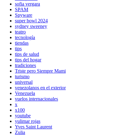
sofia vergara
SPAM
Spyware
super bowl 2024
sydney sweeney
teatro
tecnología
tiendas
tips
tips de salud
tips del hogar
tradiciones
Triste pero Siempre Mami
turismo
universal
venezolanos en el exterior
Venezuela
vuelos internacionales
x
x100
youtube
yulimar rojas
Yves Saint Laurent
Zulia