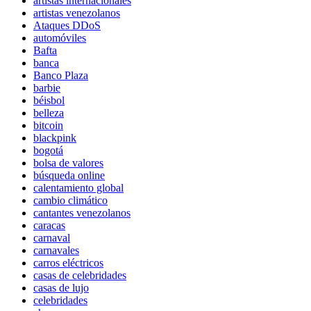
artistas internacionales
artistas venezolanos
Ataques DDoS
automóviles
Bafta
banca
Banco Plaza
barbie
béisbol
belleza
bitcoin
blackpink
bogotá
bolsa de valores
búsqueda online
calentamiento global
cambio climático
cantantes venezolanos
caracas
carnaval
carnavales
carros eléctricos
casas de celebridades
casas de lujo
celebridades