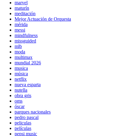
marvel
maturín
meditación
Mejor Actuación de Orquesta
mérida
messi
mindfulness
missguided
mlb
moda
multimax
mundial 2026
musica
música
netflix
nueva esparta
nutella
obra gris
oms
óscar
parques nacionales
pedro pascal
peliculas
películas
pepsi music