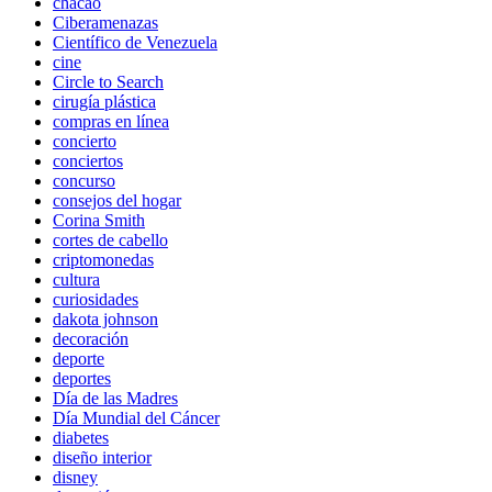
chacao
Ciberamenazas
Científico de Venezuela
cine
Circle to Search
cirugía plástica
compras en línea
concierto
conciertos
concurso
consejos del hogar
Corina Smith
cortes de cabello
criptomonedas
cultura
curiosidades
dakota johnson
decoración
deporte
deportes
Día de las Madres
Día Mundial del Cáncer
diabetes
diseño interior
disney