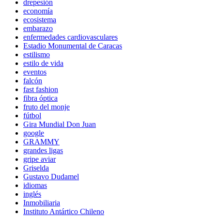
drepesión
economía
ecosistema
embarazo
enfermedades cardiovasculares
Estadio Monumental de Caracas
estilismo
estilo de vida
eventos
falcón
fast fashion
fibra óptica
fruto del monje
fútbol
Gira Mundial Don Juan
google
GRAMMY
grandes ligas
gripe aviar
Griselda
Gustavo Dudamel
idiomas
inglés
Inmobiliaria
Instituto Antártico Chileno