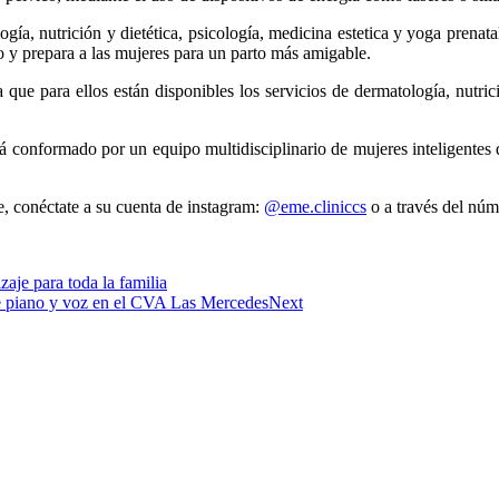
a, nutrición y dietética, psicología, medicina estetica y yoga prenata
o y prepara a las mujeres para un parto más amigable.
que para ellos están disponibles los servicios de dermatología, nutrici
á conformado por un equipo multidisciplinario de mujeres inteligentes 
, conéctate a su cuenta de instagram:
@eme.cliniccs
o a través del nú
je para toda la familia
e piano y voz en el CVA Las Mercedes
Next