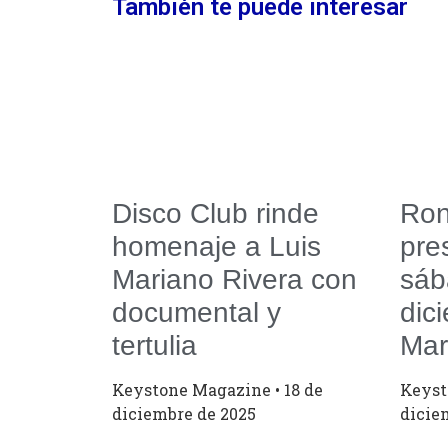
También te puede interesar
Disco Club rinde
Ron
homenaje a Luis
pre
Mariano Rivera con
sáb
documental y
dic
tertulia
Mar
Keystone Magazine
18 de
Keys
diciembre de 2025
dicie