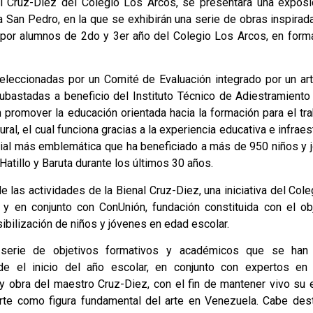
al Cruz-Diez del Colegio Los Arcos, se presentará una exposi
ta San Pedro, en la que se exhibirán una serie de obras inspirad
 por alumnos de 2do y 3er año del Colegio Los Arcos, en form
leccionadas por un Comité de Evaluación integrado por un arti
subastadas a beneficio del Instituto Técnico de Adiestramiento
en promover la educación orientada hacia la formación para el tr
al, el cual funciona gracias a la experiencia educativa e infraes
cial más emblemática que ha beneficiado a más de 950 niños y 
atillo y Baruta durante los últimos 30 años.
e las actividades de la Bienal Cruz-Diez, una iniciativa del Col
y en conjunto con ConUnión, fundación constituida con el ob
ibilización de niños y jóvenes en edad escolar.
 serie de objetivos formativos y académicos que se han
e el inicio del año escolar, en conjunto con expertos en 
y obra del maestro Cruz-Diez, con el fin de mantener vivo su 
rte como figura fundamental del arte en Venezuela. Cabe dest