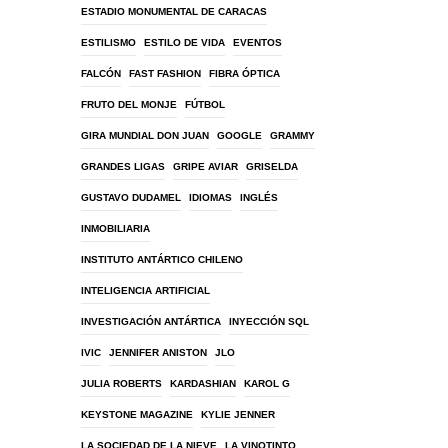
ESTADIO MONUMENTAL DE CARACAS
ESTILISMO
ESTILO DE VIDA
EVENTOS
FALCÓN
FAST FASHION
FIBRA ÓPTICA
FRUTO DEL MONJE
FÚTBOL
GIRA MUNDIAL DON JUAN
GOOGLE
GRAMMY
GRANDES LIGAS
GRIPE AVIAR
GRISELDA
GUSTAVO DUDAMEL
IDIOMAS
INGLÉS
INMOBILIARIA
INSTITUTO ANTÁRTICO CHILENO
INTELIGENCIA ARTIFICIAL
INVESTIGACIÓN ANTÁRTICA
INYECCIÓN SQL
IVIC
JENNIFER ANISTON
JLO
JULIA ROBERTS
KARDASHIAN
KAROL G
KEYSTONE MAGAZINE
KYLIE JENNER
LA SOCIEDAD DE LA NIEVE
LA VINOTINTO