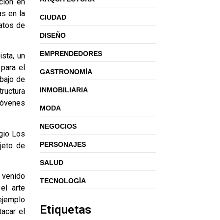
ción en
as en la
CIUDAD
atos de
DISEÑO
EMPRENDEDORES
sta, un
 para el
GASTRONOMÍA
abajo de
INMOBILIARIA
tructura
jóvenes
MODA
NEGOCIOS
egio Los
PERSONAJES
jeto de
SALUD
 venido
TECNOLOGÍA
el arte
ejemplo
Etiquetas
acar el