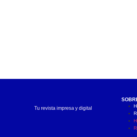
SOBR
H
Tu revista impresa y digital
Re
H
Re