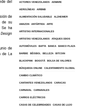
ede del
ACTORES VENEZOLANOS
ADWARE
AEROLÍNEAS
AIRBNB
nsión de
ALIMENTACIÓN SALUDABLE
ALZHEIMER
n de su
AMAZON
ANTÁRTIDA
ARTE
. Se ha
ARTISTAS INTERNACIONALES
 Design
ARTISTAS VENEZOLANOS
ATAQUES DDOS
AUTOMÓVILES
BAFTA
BANCA
BANCO PLAZA
unio de
s de La
BARBIE
BÉISBOL
BELLEZA
BITCOIN
BLACKPINK
BOGOTÁ
BOLSA DE VALORES
BÚSQUEDA ONLINE
CALENTAMIENTO GLOBAL
CAMBIO CLIMÁTICO
CANTANTES VENEZOLANOS
CARACAS
CARNAVAL
CARNAVALES
CARROS ELÉCTRICOS
CASAS DE CELEBRIDADES
CASAS DE LUJO