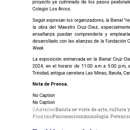
proyecto ya culminado de los pasos peatonales
Colegio Los Arcos.
Según expresan los organizadores, la Bienal ”re
la obra del Maestro Cruz-Diez, especialment
enseñanza puedan comprenderla y emplearl
desarrollado con las alianzas de la Fundación Cr
Week.
La exposición enmarcada en la Bienal Cruz-Die
2024, en el horario de 11:00 a.m a 5:00 p.m,
Trinidad, antigua carretera Las Minas, Baruta, Ca
Nota de Prensa.
No Caption
No Caption
Anterior
Baruta se viste de arte, cultur
Proximo
Psiconeuroinmunología: Potencia