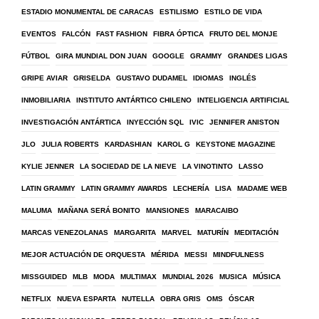
ESTADIO MONUMENTAL DE CARACAS
ESTILISMO
ESTILO DE VIDA
EVENTOS
FALCÓN
FAST FASHION
FIBRA ÓPTICA
FRUTO DEL MONJE
FÚTBOL
GIRA MUNDIAL DON JUAN
GOOGLE
GRAMMY
GRANDES LIGAS
GRIPE AVIAR
GRISELDA
GUSTAVO DUDAMEL
IDIOMAS
INGLÉS
INMOBILIARIA
INSTITUTO ANTÁRTICO CHILENO
INTELIGENCIA ARTIFICIAL
INVESTIGACIÓN ANTÁRTICA
INYECCIÓN SQL
IVIC
JENNIFER ANISTON
JLO
JULIA ROBERTS
KARDASHIAN
KAROL G
KEYSTONE MAGAZINE
KYLIE JENNER
LA SOCIEDAD DE LA NIEVE
LA VINOTINTO
LASSO
LATIN GRAMMY
LATIN GRAMMY AWARDS
LECHERÍA
LISA
MADAME WEB
MALUMA
MAÑANA SERÁ BONITO
MANSIONES
MARACAIBO
MARCAS VENEZOLANAS
MARGARITA
MARVEL
MATURÍN
MEDITACIÓN
MEJOR ACTUACIÓN DE ORQUESTA
MÉRIDA
MESSI
MINDFULNESS
MISSGUIDED
MLB
MODA
MULTIMAX
MUNDIAL 2026
MUSICA
MÚSICA
NETFLIX
NUEVA ESPARTA
NUTELLA
OBRA GRIS
OMS
ÓSCAR