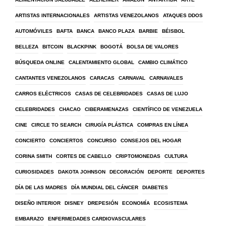
ARTISTAS INTERNACIONALES
ARTISTAS VENEZOLANOS
ATAQUES DDOS
AUTOMÓVILES
BAFTA
BANCA
BANCO PLAZA
BARBIE
BÉISBOL
BELLEZA
BITCOIN
BLACKPINK
BOGOTÁ
BOLSA DE VALORES
BÚSQUEDA ONLINE
CALENTAMIENTO GLOBAL
CAMBIO CLIMÁTICO
CANTANTES VENEZOLANOS
CARACAS
CARNAVAL
CARNAVALES
CARROS ELÉCTRICOS
CASAS DE CELEBRIDADES
CASAS DE LUJO
CELEBRIDADES
CHACAO
CIBERAMENAZAS
CIENTÍFICO DE VENEZUELA
CINE
CIRCLE TO SEARCH
CIRUGÍA PLÁSTICA
COMPRAS EN LÍNEA
CONCIERTO
CONCIERTOS
CONCURSO
CONSEJOS DEL HOGAR
CORINA SMITH
CORTES DE CABELLO
CRIPTOMONEDAS
CULTURA
CURIOSIDADES
DAKOTA JOHNSON
DECORACIÓN
DEPORTE
DEPORTES
DÍA DE LAS MADRES
DÍA MUNDIAL DEL CÁNCER
DIABETES
DISEÑO INTERIOR
DISNEY
DREPESIÓN
ECONOMÍA
ECOSISTEMA
EMBARAZO
ENFERMEDADES CARDIOVASCULARES