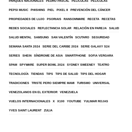
PARQUES NACIONALES
PEDRO PASCAL
PELICULAS
PELÍCULAS
PEPSI MUSIC
PHISHING
PIEL
PIXEL 8
PREVENCIÓN DEL CÁNCER
PROPIEDADES DE LUJO
PSORIAIS
RANSOMWARE
RECETA
RECETAS
REDES SOCIALES
REFLECTANCIA SOLAR
RELACIÓN EN PAREJA
SALUD
SALUD MENTAL
SAMSUNG
SAN VALENTÍN
SCUTARO
SEGURIDAD
SEMANA SANTA 2024
SERIE DEL CARIBE 2024
SERIE GALAXY S24
SERIES
SHEIN
SÍNDROME DE ASIA
SMARTPHONE
SOFIA VERGARA
SPAM
SPYWARE
SUPER BOWL 2024
SYDNEY SWEENEY
TEATRO
TECNOLOGÍA
TIENDAS
TIPS
TIPS DE SALUD
TIPS DEL HOGAR
TRADICIONES
TRISTE PERO SIEMPRE MAMI
TURISMO
UNIVERSAL
VENEZOLANOS EN EL EXTERIOR
VENEZUELA
VUELOS INTERNACIONALES
X
X100
YOUTUBE
YULIMAR ROJAS
YVES SAINT LAURENT
ZULIA