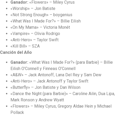
Ganador:
«Flowers» – Miley Cyrus
«Worship» – Jon Batiste
«Not Strong Enough» – boygenius
«What Was I Made For?» – Billie Eilish
«On My Mama» – Victoria Monét
«Vampire» – Olivia Rodrigo
«Anti-Hero» – Taylor Swift
«Kill Bill» – SZA
Canción del Año
Ganador:
«What Was I Made For?» (para Barbie) – Billie
Eilish O’Connell y Finneas O’Connell
«A&W» – Jack Antonoff, Lana Del Rey y Sam Dew
«Anti-Hero» – Jack Antonoff y Taylor Swift
«Butterfly» – Jon Batiste y Dan Wilson
«Dance the Night (para Barbie)» – Caroline Ailin, Dua Lipa,
Mark Ronson y Andrew Wyatt
«Flowers» – Miley Cyrus, Gregory Aldae Hein y Michael
Pollack