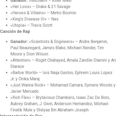
Ganador:
«Michael» – Killer Mike
«Her Loss» – Drake & 21 Savage
«Heroes & Villains» – Metro Boomin
«King’s Disease III» – Nas
«Utopia» – Travis Scott
Canción de Rap
Ganador:
«Scientists & Engineers» – Andre Benjamin,
Paul Beauregard, James Blake, Michael Render, Tim
Moore y Dion Wilson
«Attention» – Rogét Chahayed, Amala Zandile Dlamini y Ari
Starace
«Barbie World» – Isis Naija Gaston, Ephrem Louis Lopez
Jr. y Onika Maraj
«Just Wanna Rock» – Mohamad Camara, Symere Woods y
Javier Mercado
«Rich Flex» – Brytavious Chambers, Isaac Zac De Boni,
Aubrey Graham, J. Gwin, Anderson Hernandez, Michael
Finatik Mule y Shéyaa Bin Abraham-Joseph