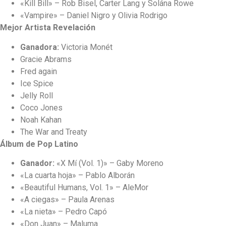
«Kill Bill» – Rob Bisel, Carter Lang y Solána Rowe
«Vampire» – Daniel Nigro y Olivia Rodrigo
Mejor Artista Revelación
Ganadora:
Victoria Monét
Gracie Abrams
Fred again
Ice Spice
Jelly Roll
Coco Jones
Noah Kahan
The War and Treaty
Álbum de Pop Latino
Ganador:
«X Mí (Vol. 1)» – Gaby Moreno
«La cuarta hoja» – Pablo Alborán
«Beautiful Humans, Vol. 1» – AleMor
«A ciegas» – Paula Arenas
«La nieta» – Pedro Capó
«Don Juan» – Maluma