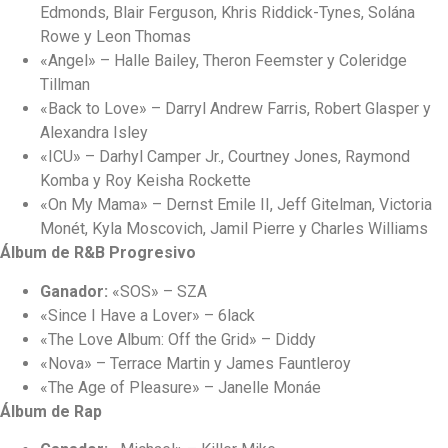
Edmonds, Blair Ferguson, Khris Riddick-Tynes, Solána
Rowe y Leon Thomas
«Angel» – Halle Bailey, Theron Feemster y Coleridge
Tillman
«Back to Love» – Darryl Andrew Farris, Robert Glasper y
Alexandra Isley
«ICU» – Darhyl Camper Jr., Courtney Jones, Raymond
Komba y Roy Keisha Rockette
«On My Mama» – Dernst Emile II, Jeff Gitelman, Victoria
Monét, Kyla Moscovich, Jamil Pierre y Charles Williams
Álbum de R&B Progresivo
Ganador:
«SOS» – SZA
«Since I Have a Lover» – 6lack
«The Love Album: Off the Grid» – Diddy
«Nova» – Terrace Martin y James Fauntleroy
«The Age of Pleasure» – Janelle Monáe
Álbum de Rap