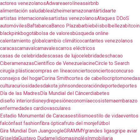
actores venezolanos
Adware
aerolíneas
airbnb
alimentación saludable
alzheimer
amazon
antártida
arte
artistas internacionales
artistas venezolanos
Ataques DDoS
automóviles
Bafta
banca
Banco Plaza
barbie
béisbol
belleza
bitcoin
blackpink
bogotá
bolsa de valores
búsqueda online
calentamiento global
cambio climático
cantantes venezolanos
caracas
carnaval
carnavales
carros eléctricos
casas de celebridades
casas de lujo
celebridades
chacao
Ciberamenazas
Científico de Venezuela
cine
Circle to Search
cirugía plástica
compras en línea
concierto
conciertos
concurso
consejos del hogar
Corina Smith
cortes de cabello
criptomonedas
cultura
curiosidades
dakota johnson
decoración
deporte
deportes
Día de las Madres
Día Mundial del Cáncer
diabetes
diseño interior
disney
drepesión
economía
ecosistema
embarazo
enfermedades cardiovasculares
Estadio Monumental de Caracas
estilismo
estilo de vida
eventos
falcón
fast fashion
fibra óptica
fruto del monje
fútbol
Gira Mundial Don Juan
google
GRAMMY
grandes ligas
gripe aviar
Griselda
Gustavo Dudamel
idiomas
inglés
Inmobiliaria