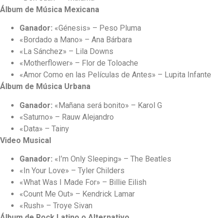
Álbum de Música Mexicana
Ganador:
«Génesis» – Peso Pluma
«Bordado a Mano» – Ana Bárbara
«La Sánchez» – Lila Downs
«Motherflower» – Flor de Toloache
«Amor Como en las Películas de Antes» – Lupita Infante
Álbum de Música Urbana
Ganador:
«Mañana será bonito» – Karol G
«Saturno» – Rauw Alejandro
«Data» – Tainy
Video Musical
Ganador:
«I’m Only Sleeping» – The Beatles
«In Your Love» – Tyler Childers
«What Was I Made For» – Billie Eilish
«Count Me Out» – Kendrick Lamar
«Rush» – Troye Sivan
Álbum de Rock Latino o Alternativo