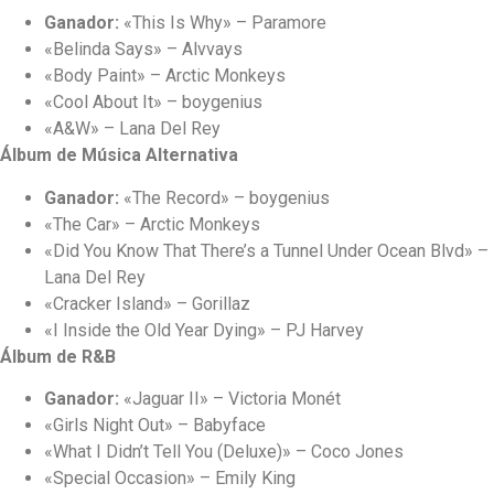
Ganador:
«This Is Why» – Paramore
«Belinda Says» – Alvvays
«Body Paint» – Arctic Monkeys
«Cool About It» – boygenius
«A&W» – Lana Del Rey
Álbum de Música Alternativa
Ganador:
«The Record» – boygenius
«The Car» – Arctic Monkeys
«Did You Know That There’s a Tunnel Under Ocean Blvd» –
Lana Del Rey
«Cracker Island» – Gorillaz
«I Inside the Old Year Dying» – PJ Harvey
Álbum de R&B
Ganador:
«Jaguar II» – Victoria Monét
«Girls Night Out» – Babyface
«What I Didn’t Tell You (Deluxe)» – Coco Jones
«Special Occasion» – Emily King