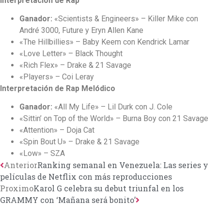
Interpretación de Rap
Ganador:
«Scientists & Engineers» – Killer Mike con
André 3000, Future y Eryn Allen Kane
«The Hillbillies» – Baby Keem con Kendrick Lamar
«Love Letter» – Black Thought
«Rich Flex» – Drake & 21 Savage
«Players» – Coi Leray
Interpretación de Rap Melódico
Ganador:
«All My Life» – Lil Durk con J. Cole
«Sittin’ on Top of the World» – Burna Boy con 21 Savage
«Attention» – Doja Cat
«Spin Bout U» – Drake & 21 Savage
«Low» – SZA
Anterior
Ranking semanal en Venezuela: Las series y
películas de Netflix con más reproducciones
Proximo
Karol G celebra su debut triunfal en los
GRAMMY con ‘Mañana será bonito’