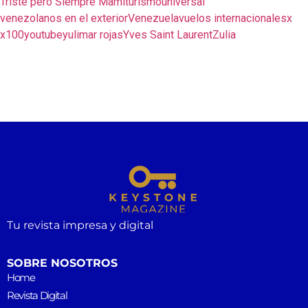
Triste pero Siempre Mami
turismo
universal
venezolanos en el exterior
Venezuela
vuelos internacionales
x
x100
youtube
yulimar rojas
Yves Saint Laurent
Zulia
Tu revista impresa y digital
SOBRE NOSOTROS
Home
Revista Digital