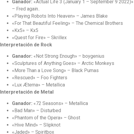
Ganador:
«Actual Life 3 (January 1 – September 9 2022)»
– Fred again..
«Playing Robots Into Heaven» – James Blake
«For That Beautiful Feeling» – The Chemical Brothers
«Kx5» – Kx5
«Quest for Fire» – Skrillex
Interpretación de Rock
Ganador:
«Not Strong Enough» – boygenius
«Sculptures of Anything Goes» – Arctic Monkeys
«More Than a Love Song» – Black Pumas
«Rescued» – Foo Fighters
«Lux Æterna» – Metallica
Interpretación de Metal
Ganador:
«72 Seasons» – Metallica
«Bad Man» – Disturbed
«Phantom of the Opera» – Ghost
«Hive Mind» – Slipknot
«Jaded» – Spiritbox