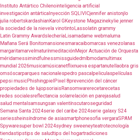
Instituto Antártico Chileno
inteligencia artificial
investigación antártica
Inyección SQL
IVIC
jennifer aniston
jlo
julia roberts
kardashian
Karol G
Keystone Magazine
kylie jenner
la sociedad de la nieve
la vinotinto
Lasso
latin grammy
Latin Grammy Awards
lechería
Lisa
madame web
maluma
Mañana Será Bonito
mansiones
maracaibo
marcas venezolanas
margarita
marvel
maturín
meditación
Mejor Actuación de Orquesta
mérida
messi
mindfulness
missguided
mlb
moda
multimax
mundial 2026
musica
música
netflix
nueva esparta
nutella
obra gris
oms
óscar
parques nacionales
pedro pascal
peliculas
películas
pepsi music
Phishing
piel
Pixel 8
prevención del cáncer
propiedades de lujo
psoriais
Ransomware
receta
recetas
redes sociales
reflectancia solar
relación en pareja
salud
salud mental
samsung
san valentín
scutaro
seguridad
Semana Santa 2024
serie del caribe 2024
serie galaxy S24
series
shein
síndrome de asia
smartphone
sofia vergara
SPAM
Spyware
super bowl 2024
sydney sweeney
teatro
tecnología
tiendas
tips
tips de salud
tips del hogar
tradiciones