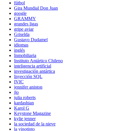
fútbol
Gira Mundial Don Juan
google
GRAMMY
grandes ligas
gripe aviar
Griselda
Gustavo Dudamel
idiomas
inglés
Inmobiliaria
Instituto Antártico Chileno
inteligencia artificial
investigación antártica
Inyección SQL
IVIC
jennifer aniston
jlo
julia roberts
kardashian
Karol G
Keystone Magazine
kylie jenner
la sociedad de la nieve
la vinotinto