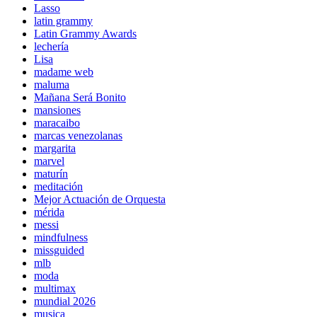
Lasso
latin grammy
Latin Grammy Awards
lechería
Lisa
madame web
maluma
Mañana Será Bonito
mansiones
maracaibo
marcas venezolanas
margarita
marvel
maturín
meditación
Mejor Actuación de Orquesta
mérida
messi
mindfulness
missguided
mlb
moda
multimax
mundial 2026
musica