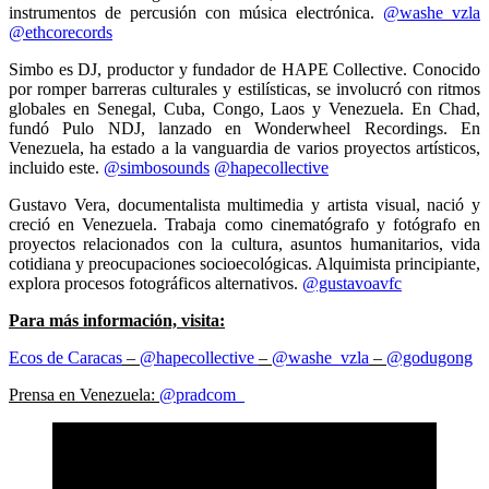
instrumentos de percusión con música electrónica.
@washe_vzla
@ethcorecords
Simbo es DJ, productor y fundador de HAPE Collective. Conocido
por romper barreras culturales y estilísticas, se involucró con ritmos
globales en Senegal, Cuba, Congo, Laos y Venezuela. En Chad,
fundó Pulo NDJ, lanzado en Wonderwheel Recordings. En
Venezuela, ha estado a la vanguardia de varios proyectos artísticos,
incluido este.
@simbosounds
@hapecollective
Gustavo Vera, documentalista multimedia y artista visual, nació y
creció en Venezuela. Trabaja como cinematógrafo y fotógrafo en
proyectos relacionados con la cultura, asuntos humanitarios, vida
cotidiana y preocupaciones socioecológicas. Alquimista principiante,
explora procesos fotográficos alternativos.
@gustavoavfc
Para más información, visita:
Ecos de Caracas
–
@hapecollective
–
@washe_vzla
–
@godugong
Prensa en Venezuela:
@pradcom_