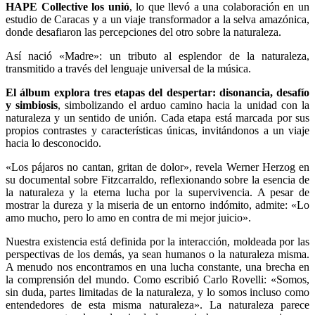
HAPE Collective los unió
, lo que llevó a una colaboración en un
estudio de Caracas y a un viaje transformador a la selva amazónica,
donde desafiaron las percepciones del otro sobre la naturaleza.
Así nació «Madre»: un tributo al esplendor de la naturaleza,
transmitido a través del lenguaje universal de la música.
El álbum explora tres etapas del despertar: disonancia, desafío
y simbiosis
, simbolizando el arduo camino hacia la unidad con la
naturaleza y un sentido de unión. Cada etapa está marcada por sus
propios contrastes y características únicas, invitándonos a un viaje
hacia lo desconocido.
«Los pájaros no cantan, gritan de dolor», revela Werner Herzog en
su documental sobre Fitzcarraldo, reflexionando sobre la esencia de
la naturaleza y la eterna lucha por la supervivencia. A pesar de
mostrar la dureza y la miseria de un entorno indómito, admite: «Lo
amo mucho, pero lo amo en contra de mi mejor juicio».
Nuestra existencia está definida por la interacción, moldeada por las
perspectivas de los demás, ya sean humanos o la naturaleza misma.
A menudo nos encontramos en una lucha constante, una brecha en
la comprensión del mundo. Como escribió Carlo Rovelli: «Somos,
sin duda, partes limitadas de la naturaleza, y lo somos incluso como
entendedores de esta misma naturaleza». La naturaleza parece