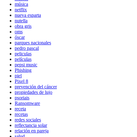
música
netflix
nueva esparta
nutella
obra gris
oms
óscar
parques nacionales
pedro pascal
peliculas
películas
pepsi music
Phishing
piel
Pixel 8
prevención del cáncer
propiedades de lujo
psoriais
Ransomware
receta
recetas
redes sociales
reflectancia solar
relación en pareja
salud