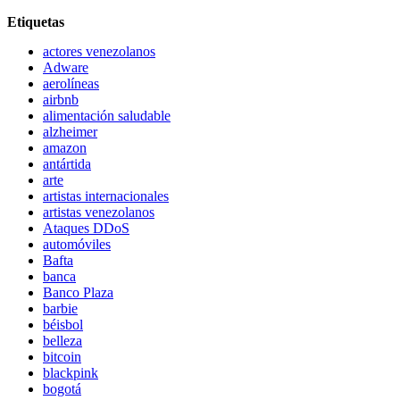
Etiquetas
actores venezolanos
Adware
aerolíneas
airbnb
alimentación saludable
alzheimer
amazon
antártida
arte
artistas internacionales
artistas venezolanos
Ataques DDoS
automóviles
Bafta
banca
Banco Plaza
barbie
béisbol
belleza
bitcoin
blackpink
bogotá