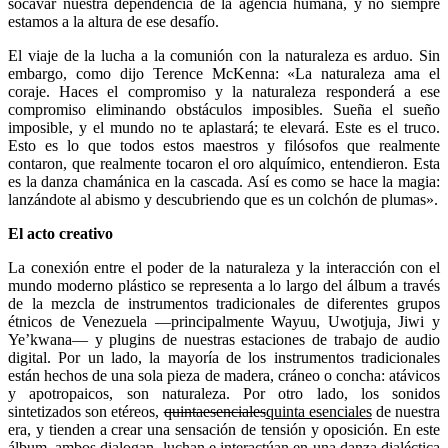
socavar nuestra dependencia de la agencia humana, y no siempre
estamos a la altura de ese desafío.
El viaje de la lucha a la comunión con la naturaleza es arduo. Sin
embargo, como dijo Terence McKenna: «La naturaleza ama el
coraje. Haces el compromiso y la naturaleza responderá a ese
compromiso eliminando obstáculos imposibles. Sueña el sueño
imposible, y el mundo no te aplastará; te elevará. Este es el truco.
Esto es lo que todos estos maestros y filósofos que realmente
contaron, que realmente tocaron el oro alquímico, entendieron. Esta
es la danza chamánica en la cascada. Así es como se hace la magia:
lanzándote al abismo y descubriendo que es un colchón de plumas».
El acto creativo
La conexión entre el poder de la naturaleza y la interacción con el
mundo moderno plástico se representa a lo largo del álbum a través
de la mezcla de instrumentos tradicionales de diferentes grupos
étnicos de Venezuela —principalmente Wayuu, Uwotjuja, Jiwi y
Ye’kwana— y plugins de nuestras estaciones de trabajo de audio
digital. Por un lado, la mayoría de los instrumentos tradicionales
están hechos de una sola pieza de madera, cráneo o concha: atávicos
y apotropaicos, son naturaleza. Por otro lado, los sonidos
sintetizados son etéreos,
quintaesenciales
quinta esenciales
de nuestra
era, y tienden a crear una sensación de tensión y oposición. En este
álbum, ambos dialogan, luchan e interactúan en una danza dialéctica