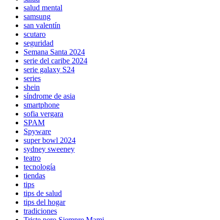
salud mental
samsung
san valentín
scutaro
seguridad
Semana Santa 2024
serie del caribe 2024
serie galaxy S24
series
shein
síndrome de asia
smartphone
sofia vergara
SPAM
Spyware
super bowl 2024
sydney sweeney
teatro
tecnología
tiendas
tips
tips de salud
tips del hogar
tradiciones
Triste pero Siempre Mami