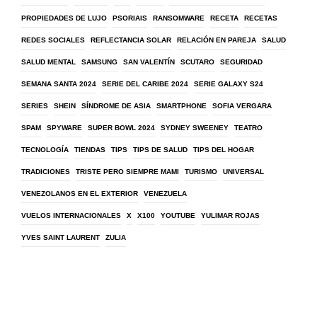
PROPIEDADES DE LUJO
PSORIAIS
RANSOMWARE
RECETA
RECETAS
REDES SOCIALES
REFLECTANCIA SOLAR
RELACIÓN EN PAREJA
SALUD
SALUD MENTAL
SAMSUNG
SAN VALENTÍN
SCUTARO
SEGURIDAD
SEMANA SANTA 2024
SERIE DEL CARIBE 2024
SERIE GALAXY S24
SERIES
SHEIN
SÍNDROME DE ASIA
SMARTPHONE
SOFIA VERGARA
SPAM
SPYWARE
SUPER BOWL 2024
SYDNEY SWEENEY
TEATRO
TECNOLOGÍA
TIENDAS
TIPS
TIPS DE SALUD
TIPS DEL HOGAR
TRADICIONES
TRISTE PERO SIEMPRE MAMI
TURISMO
UNIVERSAL
VENEZOLANOS EN EL EXTERIOR
VENEZUELA
VUELOS INTERNACIONALES
X
X100
YOUTUBE
YULIMAR ROJAS
YVES SAINT LAURENT
ZULIA