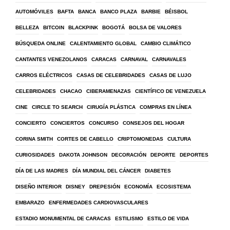
AUTOMÓVILES
BAFTA
BANCA
BANCO PLAZA
BARBIE
BÉISBOL
BELLEZA
BITCOIN
BLACKPINK
BOGOTÁ
BOLSA DE VALORES
BÚSQUEDA ONLINE
CALENTAMIENTO GLOBAL
CAMBIO CLIMÁTICO
CANTANTES VENEZOLANOS
CARACAS
CARNAVAL
CARNAVALES
CARROS ELÉCTRICOS
CASAS DE CELEBRIDADES
CASAS DE LUJO
CELEBRIDADES
CHACAO
CIBERAMENAZAS
CIENTÍFICO DE VENEZUELA
CINE
CIRCLE TO SEARCH
CIRUGÍA PLÁSTICA
COMPRAS EN LÍNEA
CONCIERTO
CONCIERTOS
CONCURSO
CONSEJOS DEL HOGAR
CORINA SMITH
CORTES DE CABELLO
CRIPTOMONEDAS
CULTURA
CURIOSIDADES
DAKOTA JOHNSON
DECORACIÓN
DEPORTE
DEPORTES
DÍA DE LAS MADRES
DÍA MUNDIAL DEL CÁNCER
DIABETES
DISEÑO INTERIOR
DISNEY
DREPESIÓN
ECONOMÍA
ECOSISTEMA
EMBARAZO
ENFERMEDADES CARDIOVASCULARES
ESTADIO MONUMENTAL DE CARACAS
ESTILISMO
ESTILO DE VIDA