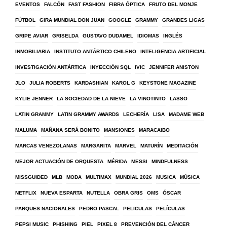
EVENTOS
FALCÓN
FAST FASHION
FIBRA ÓPTICA
FRUTO DEL MONJE
FÚTBOL
GIRA MUNDIAL DON JUAN
GOOGLE
GRAMMY
GRANDES LIGAS
GRIPE AVIAR
GRISELDA
GUSTAVO DUDAMEL
IDIOMAS
INGLÉS
INMOBILIARIA
INSTITUTO ANTÁRTICO CHILENO
INTELIGENCIA ARTIFICIAL
INVESTIGACIÓN ANTÁRTICA
INYECCIÓN SQL
IVIC
JENNIFER ANISTON
JLO
JULIA ROBERTS
KARDASHIAN
KAROL G
KEYSTONE MAGAZINE
KYLIE JENNER
LA SOCIEDAD DE LA NIEVE
LA VINOTINTO
LASSO
LATIN GRAMMY
LATIN GRAMMY AWARDS
LECHERÍA
LISA
MADAME WEB
MALUMA
MAÑANA SERÁ BONITO
MANSIONES
MARACAIBO
MARCAS VENEZOLANAS
MARGARITA
MARVEL
MATURÍN
MEDITACIÓN
MEJOR ACTUACIÓN DE ORQUESTA
MÉRIDA
MESSI
MINDFULNESS
MISSGUIDED
MLB
MODA
MULTIMAX
MUNDIAL 2026
MUSICA
MÚSICA
NETFLIX
NUEVA ESPARTA
NUTELLA
OBRA GRIS
OMS
ÓSCAR
PARQUES NACIONALES
PEDRO PASCAL
PELICULAS
PELÍCULAS
PEPSI MUSIC
PHISHING
PIEL
PIXEL 8
PREVENCIÓN DEL CÁNCER