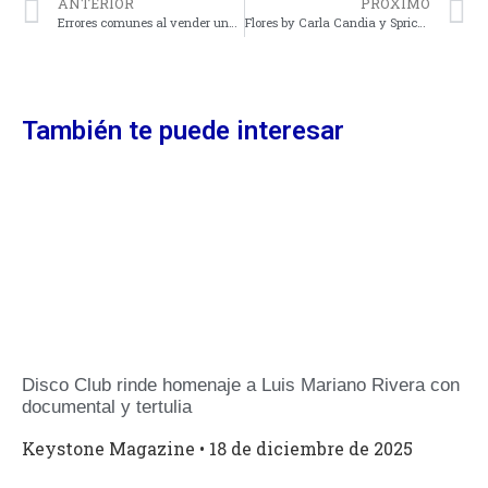
ANTERIOR
PROXIMO
Errores comunes al vender una propiedad y cómo evitarlos
Flores by Carla Candia y Sprickle Green se unen para darle vida a tu rincón verde
También te puede interesar
Disco Club rinde homenaje a Luis Mariano Rivera con
documental y tertulia
Keystone Magazine
18 de diciembre de 2025