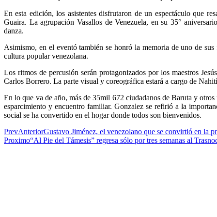
En esta edición, los asistentes disfrutaron de un espectáculo que r
Guaira. La agrupación Vasallos de Venezuela, en su 35° aniversario
danza.
Asimismo, en el eventó también se honró la memoria de uno de sus f
cultura popular venezolana.
Los ritmos de percusión serán protagonizados por los maestros Jesú
Carlos Borrero. La parte visual y coreográfica estará a cargo de Nahití
En lo que va de año, más de 35mil 672 ciudadanos de Baruta y otros mu
esparcimiento y encuentro familiar. Gonzalez se refirió a la importan
social se ha convertido en el hogar donde todos son bienvenidos.
Prev
Anterior
Gustavo Jiménez, el venezolano que se convirtió en la p
Proximo
“Al Pie del Támesis” regresa sólo por tres semanas al Trasn