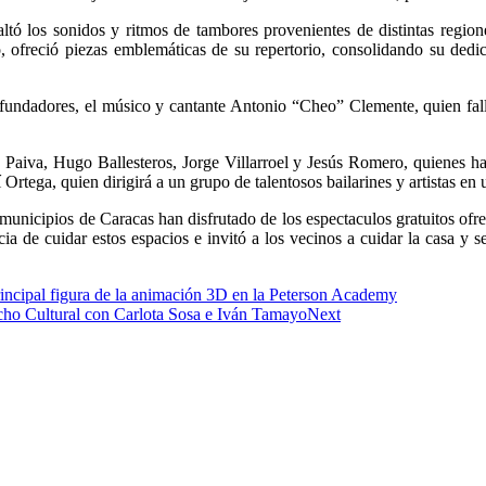
esaltó los sonidos y ritmos de tambores provenientes de distintas regi
, ofreció piezas emblemáticas de su repertorio, consolidando su dedic
undadores, el músico y cantante Antonio “Cheo” Clemente, quien fall
s Paiva, Hugo Ballesteros, Jorge Villarroel y Jesús Romero, quienes h
 Ortega, quien dirigirá a un grupo de talentosos bailarines y artistas en 
nicipios de Caracas han disfrutado de los espectaculos gratuitos ofrecid
cia de cuidar estos espacios e invitó a los vecinos a cuidar la casa y s
rincipal figura de la animación 3D en la Peterson Academy
ocho Cultural con Carlota Sosa e Iván Tamayo
Next