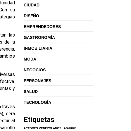
tunidad
CIUDAD
 Con su
DISEÑO
rategias
EMPRENDEDORES
tan las
GASTRONOMÍA
s de la
INMOBILIARIA
erencia,
cambios
MODA
NEGOCIOS
diversas
PERSONAJES
fectiva.
entas y
SALUD
TECNOLOGÍA
 través
), será
Etiquetas
star al
sarrollo
ACTORES VENEZOLANOS
ADWARE