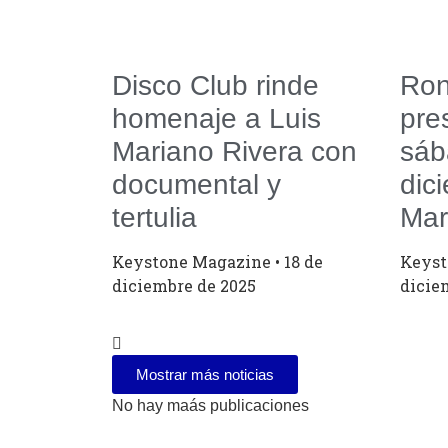
Disco Club rinde
Ron
homenaje a Luis
pre
Mariano Rivera con
sáb
documental y
dic
tertulia
Mar
Keystone Magazine
18 de
Keys
diciembre de 2025
dicie
Mostrar más noticias
No hay maás publicaciones