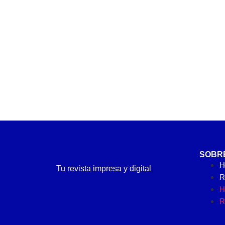
SOBR
H
Tu revista impresa y digital
Re
H
Re