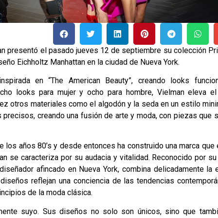
n presentó el pasado jueves 12 de septiembre su colección Pr
seño Eichholtz Manhattan en la ciudad de Nueva York.
 inspirada en “The American Beauty”, creando looks funcio
iocho looks para mujer y ocho para hombre, Vielman eleva el
 vez otros materiales como el algodón y la seda en un estilo mini
s precisos, creando una fusión de arte y moda, con piezas que 
 de los años 80’s y desde entonces ha construido una marca que
lman se caracteriza por su audacia y vitalidad. Reconocido por s
 diseñador afincado en Nueva York, combina delicadamente la e
s diseños reflejan una conciencia de las tendencias contempor
ncipios de la moda clásica.
mente suyo. Sus diseños no solo son únicos, sino que tamb