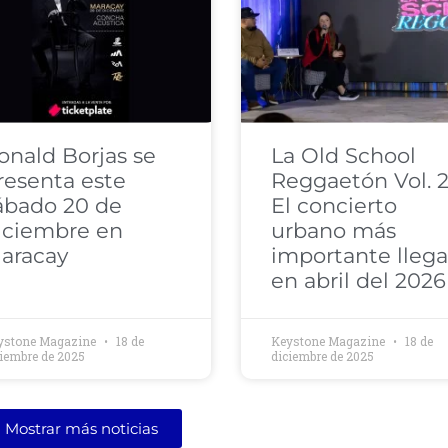
onald Borjas se
La Old School
resenta este
Reggaetón Vol. 2
ábado 20 de
El concierto
iciembre en
urbano más
aracay
importante llega
en abril del 2026
ystone Magazine
18 de
Keystone Magazine
18 de
ciembre de 2025
diciembre de 2025
Mostrar más noticias