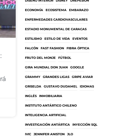
DISEÑO INTERIOR
DISNEY
DREPESIÓN
ECONOMÍA
ECOSISTEMA
EMBARAZO
ENFERMEDADES CARDIOVASCULARES
ESTADIO MONUMENTAL DE CARACAS
ESTILISMO
ESTILO DE VIDA
EVENTOS
FALCÓN
FAST FASHION
FIBRA ÓPTICA
:
FRUTO DEL MONJE
FÚTBOL
GIRA MUNDIAL DON JUAN
GOOGLE
rá
GRAMMY
GRANDES LIGAS
GRIPE AVIAR
GRISELDA
GUSTAVO DUDAMEL
IDIOMAS
INGLÉS
INMOBILIARIA
INSTITUTO ANTÁRTICO CHILENO
INTELIGENCIA ARTIFICIAL
INVESTIGACIÓN ANTÁRTICA
INYECCIÓN SQL
IVIC
JENNIFER ANISTON
JLO