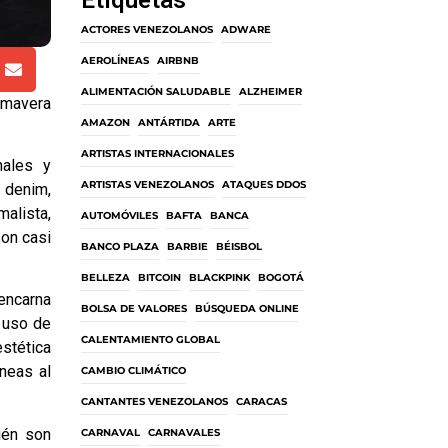
Etiquetas
ACTORES VENEZOLANOS
ADWARE
AEROLÍNEAS
AIRBNB
ALIMENTACIÓN SALUDABLE
ALZHEIMER
imavera
AMAZON
ANTÁRTIDA
ARTE
ARTISTAS INTERNACIONALES
nales y
ARTISTAS VENEZOLANOS
ATAQUES DDOS
 denim,
malista,
AUTOMÓVILES
BAFTA
BANCA
son casi
BANCO PLAZA
BARBIE
BÉISBOL
BELLEZA
BITCOIN
BLACKPINK
BOGOTÁ
 encarna
BOLSA DE VALORES
BÚSQUEDA ONLINE
u uso de
CALENTAMIENTO GLOBAL
stética
áneas al
CAMBIO CLIMÁTICO
CANTANTES VENEZOLANOS
CARACAS
ién son
CARNAVAL
CARNAVALES