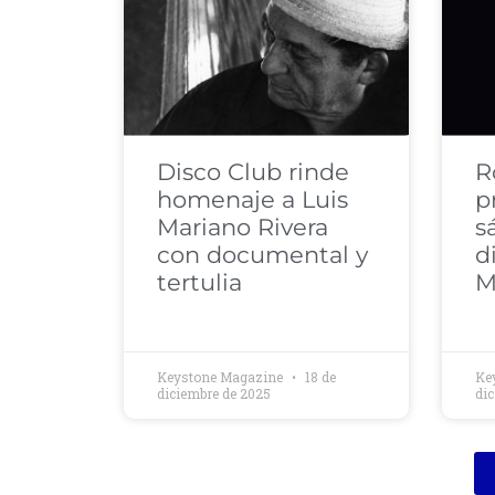
Disco Club rinde
R
homenaje a Luis
p
Mariano Rivera
s
con documental y
d
tertulia
M
Keystone Magazine
18 de
Ke
diciembre de 2025
di