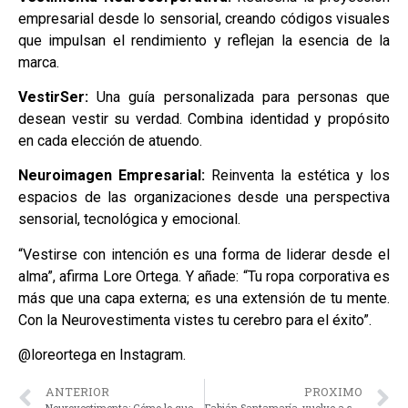
empresarial desde lo sensorial, creando códigos visuales
que impulsan el rendimiento y reflejan la esencia de la
marca.
VestirSer:
Una guía personalizada para personas que
desean vestir su verdad. Combina identidad y propósito
en cada elección de atuendo.
Neuroimagen Empresarial:
Reinventa la estética y los
espacios de las organizaciones desde una perspectiva
sensorial, tecnológica y emocional.
“Vestirse con intención es una forma de liderar desde el
alma”, afirma Lore Ortega. Y añade: “Tu ropa corporativa es
más que una capa externa; es una extensión de tu mente.
Con la Neurovestimenta vistes tu cerebro para el éxito”.
@loreortega en Instagram.
ANTERIOR
PROXIMO
Neurovestimenta: Cómo lo que vestimos impacta en la salud emocional y el equilibrio mental en el trabajo
Fabián Santamaría, vuelve a sus raíces y lanza su sencillo promocional, “Dos Promesas”