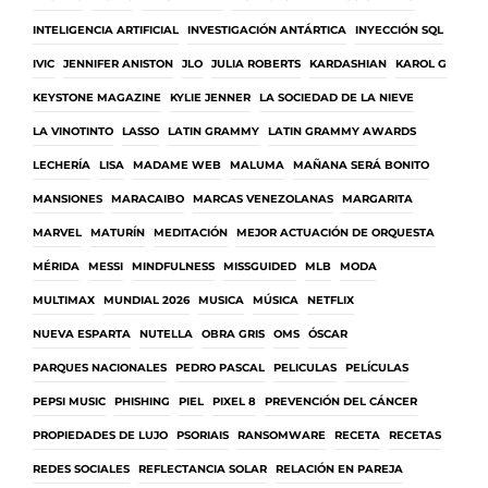
INTELIGENCIA ARTIFICIAL
INVESTIGACIÓN ANTÁRTICA
INYECCIÓN SQL
IVIC
JENNIFER ANISTON
JLO
JULIA ROBERTS
KARDASHIAN
KAROL G
KEYSTONE MAGAZINE
KYLIE JENNER
LA SOCIEDAD DE LA NIEVE
LA VINOTINTO
LASSO
LATIN GRAMMY
LATIN GRAMMY AWARDS
LECHERÍA
LISA
MADAME WEB
MALUMA
MAÑANA SERÁ BONITO
MANSIONES
MARACAIBO
MARCAS VENEZOLANAS
MARGARITA
MARVEL
MATURÍN
MEDITACIÓN
MEJOR ACTUACIÓN DE ORQUESTA
MÉRIDA
MESSI
MINDFULNESS
MISSGUIDED
MLB
MODA
MULTIMAX
MUNDIAL 2026
MUSICA
MÚSICA
NETFLIX
NUEVA ESPARTA
NUTELLA
OBRA GRIS
OMS
ÓSCAR
PARQUES NACIONALES
PEDRO PASCAL
PELICULAS
PELÍCULAS
PEPSI MUSIC
PHISHING
PIEL
PIXEL 8
PREVENCIÓN DEL CÁNCER
PROPIEDADES DE LUJO
PSORIAIS
RANSOMWARE
RECETA
RECETAS
REDES SOCIALES
REFLECTANCIA SOLAR
RELACIÓN EN PAREJA