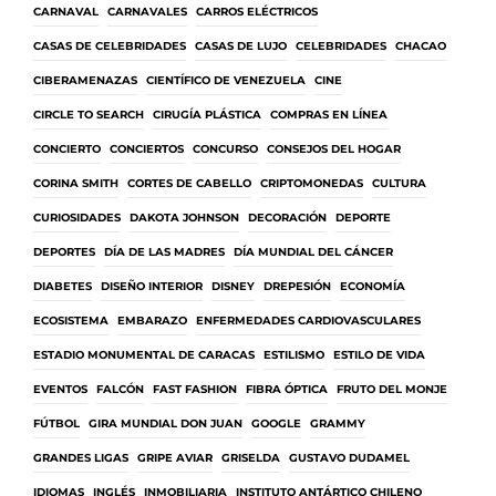
CARNAVAL
CARNAVALES
CARROS ELÉCTRICOS
CASAS DE CELEBRIDADES
CASAS DE LUJO
CELEBRIDADES
CHACAO
CIBERAMENAZAS
CIENTÍFICO DE VENEZUELA
CINE
CIRCLE TO SEARCH
CIRUGÍA PLÁSTICA
COMPRAS EN LÍNEA
CONCIERTO
CONCIERTOS
CONCURSO
CONSEJOS DEL HOGAR
CORINA SMITH
CORTES DE CABELLO
CRIPTOMONEDAS
CULTURA
CURIOSIDADES
DAKOTA JOHNSON
DECORACIÓN
DEPORTE
DEPORTES
DÍA DE LAS MADRES
DÍA MUNDIAL DEL CÁNCER
DIABETES
DISEÑO INTERIOR
DISNEY
DREPESIÓN
ECONOMÍA
ECOSISTEMA
EMBARAZO
ENFERMEDADES CARDIOVASCULARES
ESTADIO MONUMENTAL DE CARACAS
ESTILISMO
ESTILO DE VIDA
EVENTOS
FALCÓN
FAST FASHION
FIBRA ÓPTICA
FRUTO DEL MONJE
FÚTBOL
GIRA MUNDIAL DON JUAN
GOOGLE
GRAMMY
GRANDES LIGAS
GRIPE AVIAR
GRISELDA
GUSTAVO DUDAMEL
IDIOMAS
INGLÉS
INMOBILIARIA
INSTITUTO ANTÁRTICO CHILENO