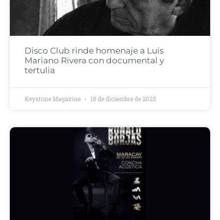
Disco Club rinde homenaje a Luis
Mariano Rivera con documental y
tertulia
Keystone Magazine
18 de diciembre de 2025