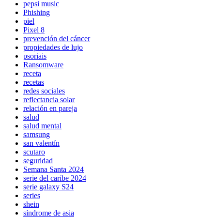
pepsi music
Phishing
piel
Pixel 8
prevención del cáncer
propiedades de lujo
psoriais
Ransomware
receta
recetas
redes sociales
reflectancia solar
relación en pareja
salud
salud mental
samsung
san valentín
scutaro
seguridad
Semana Santa 2024
serie del caribe 2024
serie galaxy S24
series
shein
síndrome de asia