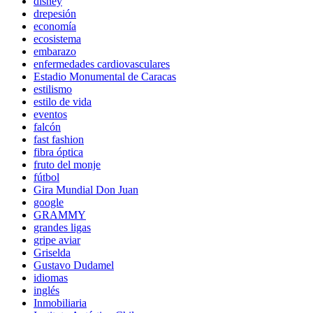
disney
drepesión
economía
ecosistema
embarazo
enfermedades cardiovasculares
Estadio Monumental de Caracas
estilismo
estilo de vida
eventos
falcón
fast fashion
fibra óptica
fruto del monje
fútbol
Gira Mundial Don Juan
google
GRAMMY
grandes ligas
gripe aviar
Griselda
Gustavo Dudamel
idiomas
inglés
Inmobiliaria