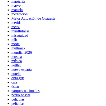
margarita
marvel
maturín
meditación
Mejor Actuación de Orquesta
mérida
messi
mindfulness
missguided
mlb
moda
multimax
mundial 2026
musica
música
netflix
nueva esparta
nutella
obra gris
oms
óscar
parques nacionales
pedro pascal
peliculas
películas