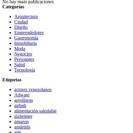
No hay maás publicaciones
Categorías
Arquitectura
Ciudad
Diseño
Emprendedores
Gastronomía
Inmobiliaria
Moda
Negocios
Personajes
Salud
Tecnología
Etiquetas
actores venezolanos
Adware
aerolíneas
airbnb
alimentación saludable
alzheimer
amazon
antártida
arte