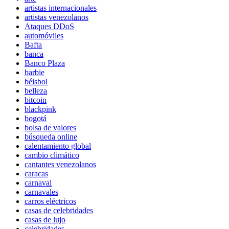
artistas internacionales
artistas venezolanos
Ataques DDoS
automóviles
Bafta
banca
Banco Plaza
barbie
béisbol
belleza
bitcoin
blackpink
bogotá
bolsa de valores
búsqueda online
calentamiento global
cambio climático
cantantes venezolanos
caracas
carnaval
carnavales
carros eléctricos
casas de celebridades
casas de lujo
celebridades