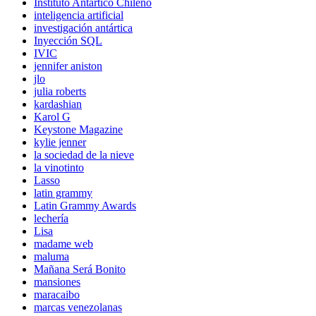
Instituto Antártico Chileno
inteligencia artificial
investigación antártica
Inyección SQL
IVIC
jennifer aniston
jlo
julia roberts
kardashian
Karol G
Keystone Magazine
kylie jenner
la sociedad de la nieve
la vinotinto
Lasso
latin grammy
Latin Grammy Awards
lechería
Lisa
madame web
maluma
Mañana Será Bonito
mansiones
maracaibo
marcas venezolanas