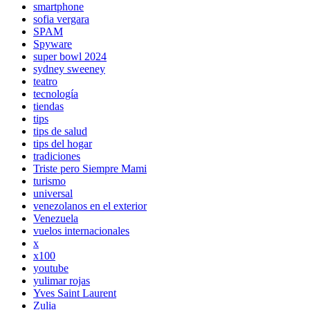
smartphone
sofia vergara
SPAM
Spyware
super bowl 2024
sydney sweeney
teatro
tecnología
tiendas
tips
tips de salud
tips del hogar
tradiciones
Triste pero Siempre Mami
turismo
universal
venezolanos en el exterior
Venezuela
vuelos internacionales
x
x100
youtube
yulimar rojas
Yves Saint Laurent
Zulia