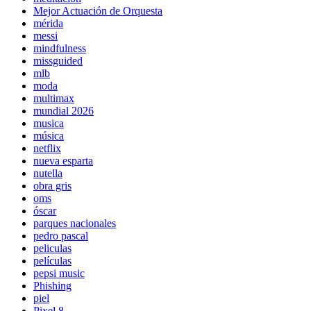
Mejor Actuación de Orquesta
mérida
messi
mindfulness
missguided
mlb
moda
multimax
mundial 2026
musica
música
netflix
nueva esparta
nutella
obra gris
oms
óscar
parques nacionales
pedro pascal
peliculas
películas
pepsi music
Phishing
piel
Pixel 8