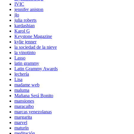
IVIC
jennifer aniston
jlo
julia roberts
kardashian
Karol G
Keystone Magazine
kylie jenner
la sociedad de la nieve
la vinotinto
Lasso
latin grammy
Latin Grammy Awards
lechería
Lisa
madame web
maluma
Mañana Será Bonito
mansiones
maracaibo
marcas venezolanas
margarita
marvel
maturín
meditación