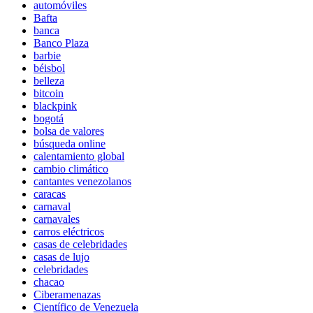
automóviles
Bafta
banca
Banco Plaza
barbie
béisbol
belleza
bitcoin
blackpink
bogotá
bolsa de valores
búsqueda online
calentamiento global
cambio climático
cantantes venezolanos
caracas
carnaval
carnavales
carros eléctricos
casas de celebridades
casas de lujo
celebridades
chacao
Ciberamenazas
Científico de Venezuela