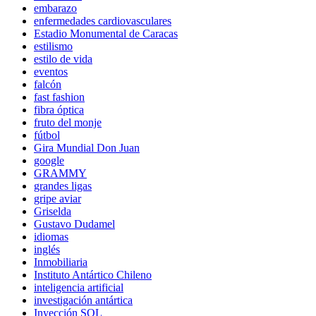
embarazo
enfermedades cardiovasculares
Estadio Monumental de Caracas
estilismo
estilo de vida
eventos
falcón
fast fashion
fibra óptica
fruto del monje
fútbol
Gira Mundial Don Juan
google
GRAMMY
grandes ligas
gripe aviar
Griselda
Gustavo Dudamel
idiomas
inglés
Inmobiliaria
Instituto Antártico Chileno
inteligencia artificial
investigación antártica
Inyección SQL