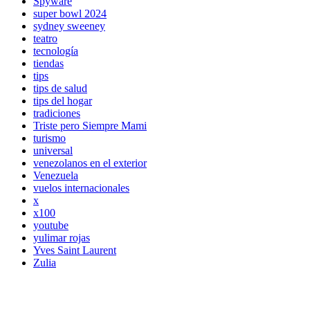
Spyware
super bowl 2024
sydney sweeney
teatro
tecnología
tiendas
tips
tips de salud
tips del hogar
tradiciones
Triste pero Siempre Mami
turismo
universal
venezolanos en el exterior
Venezuela
vuelos internacionales
x
x100
youtube
yulimar rojas
Yves Saint Laurent
Zulia