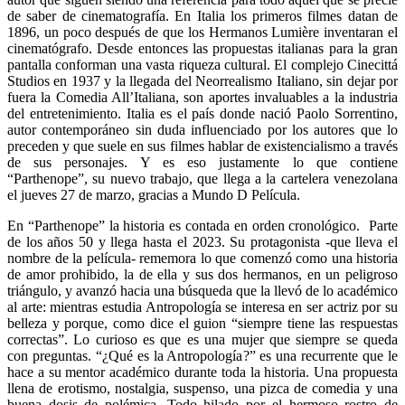
de saber de cinematografía. En Italia los primeros filmes datan de
1896, un poco después de que los Hermanos Lumière inventaran el
cinematógrafo. Desde entonces las propuestas italianas para la gran
pantalla conforman una vasta riqueza cultural. El complejo Cinecittá
Studios en 1937 y la llegada del Neorrealismo Italiano, sin dejar por
fuera la Comedia All’Italiana, son aportes invaluables a la industria
del entretenimiento. Italia es el país donde nació Paolo Sorrentino,
autor contemporáneo sin duda influenciado por los autores que lo
preceden y que suele en sus filmes hablar de existencialismo a través
de sus personajes. Y es eso justamente lo que contiene
“Parthenope”, su nuevo trabajo, que llega a la cartelera venezolana
el jueves 27 de marzo, gracias a Mundo D Película.
En “Parthenope” la historia es contada en orden cronológico. Parte
de los años 50 y llega hasta el 2023. Su protagonista -que lleva el
nombre de la película- rememora lo que comenzó como una historia
de amor prohibido, la de ella y sus dos hermanos, en un peligroso
triángulo, y avanzó hacia una búsqueda que la llevó de lo académico
al arte: mientras estudia Antropología se interesa en ser actriz por su
belleza y porque, como dice el guion “siempre tiene las respuestas
correctas”. Lo curioso es que es una mujer que siempre se queda
con preguntas. “¿Qué es la Antropología?” es una recurrente que le
hace a su mentor académico durante toda la historia. Una propuesta
llena de erotismo, nostalgia, suspenso, una pizca de comedia y una
buena dosis de polémica. Todo hilado por el hermoso rostro de