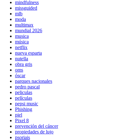
mindfulness
missguided
mlb
moda
multimax
mundial 2026
musica
música
netflix
nueva esparta
nutella
obra gris
oms
óscar
parques nacionales
pedro pascal
peliculas
películas
pepsi music
Phishing
piel
Pixel 8
prevención del cáncer
propiedades de lujo
psoriais