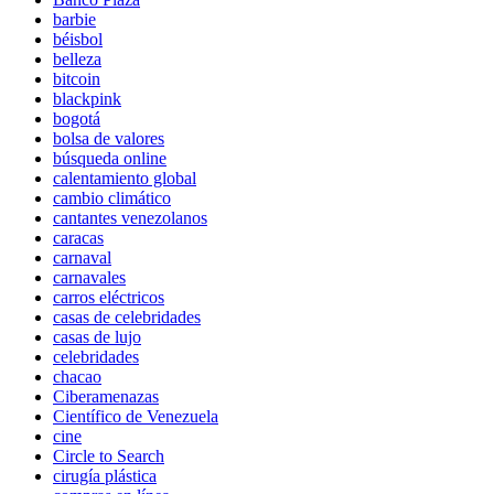
barbie
béisbol
belleza
bitcoin
blackpink
bogotá
bolsa de valores
búsqueda online
calentamiento global
cambio climático
cantantes venezolanos
caracas
carnaval
carnavales
carros eléctricos
casas de celebridades
casas de lujo
celebridades
chacao
Ciberamenazas
Científico de Venezuela
cine
Circle to Search
cirugía plástica