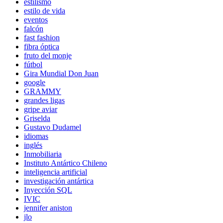
estilismo
estilo de vida
eventos
falcón
fast fashion
fibra óptica
fruto del monje
fútbol
Gira Mundial Don Juan
google
GRAMMY
grandes ligas
gripe aviar
Griselda
Gustavo Dudamel
idiomas
inglés
Inmobiliaria
Instituto Antártico Chileno
inteligencia artificial
investigación antártica
Inyección SQL
IVIC
jennifer aniston
jlo