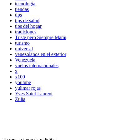
tecnología
tiendas
tips
tips de salud
tips del hogar
tradiciones
Triste pero Siempre Mami
turismo
universal
venezolanos en el exterior
Venezuela
vuelos internacionales
x
x100
youtube
yulimar rojas
Yves Saint Laurent
Zulia
Tu revista impresa y digital