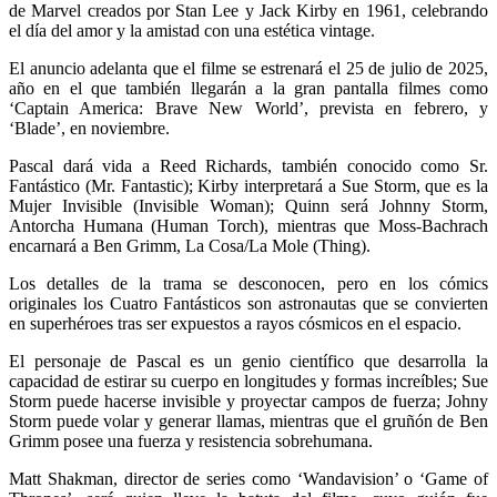
de Marvel creados por Stan Lee y Jack Kirby en 1961, celebrando
el día del amor y la amistad con una estética vintage.
El anuncio adelanta que el filme se estrenará el 25 de julio de 2025,
año en el que también llegarán a la gran pantalla filmes como
‘Captain America: Brave New World’, prevista en febrero, y
‘Blade’, en noviembre.
Pascal dará vida a Reed Richards, también conocido como Sr.
Fantástico (Mr. Fantastic); Kirby interpretará a Sue Storm, que es la
Mujer Invisible (Invisible Woman); Quinn será Johnny Storm,
Antorcha Humana (Human Torch), mientras que Moss-Bachrach
encarnará a Ben Grimm, La Cosa/La Mole (Thing).
Los detalles de la trama se desconocen, pero en los cómics
originales los Cuatro Fantásticos son astronautas que se convierten
en superhéroes tras ser expuestos a rayos cósmicos en el espacio.
El personaje de Pascal es un genio científico que desarrolla la
capacidad de estirar su cuerpo en longitudes y formas increíbles; Sue
Storm puede hacerse invisible y proyectar campos de fuerza; Johny
Storm puede volar y generar llamas, mientras que el gruñón de Ben
Grimm posee una fuerza y resistencia sobrehumana.
Matt Shakman, director de series como ‘Wandavision’ o ‘Game of