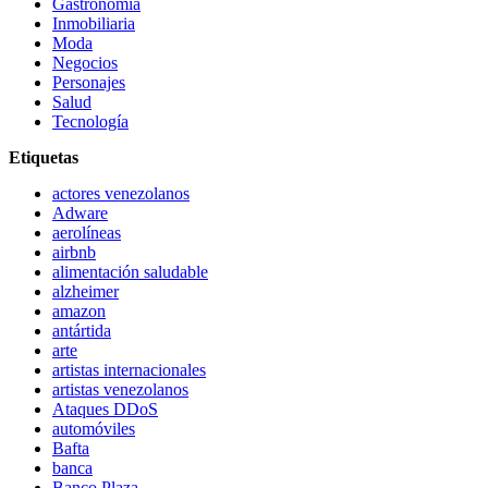
Gastronomía
Inmobiliaria
Moda
Negocios
Personajes
Salud
Tecnología
Etiquetas
actores venezolanos
Adware
aerolíneas
airbnb
alimentación saludable
alzheimer
amazon
antártida
arte
artistas internacionales
artistas venezolanos
Ataques DDoS
automóviles
Bafta
banca
Banco Plaza