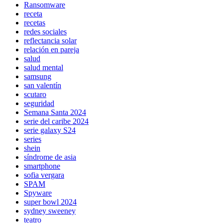
Ransomware
receta
recetas
redes sociales
reflectancia solar
relación en pareja
salud
salud mental
samsung
san valentín
scutaro
seguridad
Semana Santa 2024
serie del caribe 2024
serie galaxy S24
series
shein
síndrome de asia
smartphone
sofia vergara
SPAM
Spyware
super bowl 2024
sydney sweeney
teatro