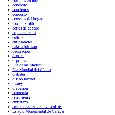
compras en línea
concierto
conciertos
concurso
consejos del hogar
Corina Smith
cortes de cabello
criptomonedas
cultura
curiosidades
dakota johnson
decoración
deporte
deportes
Día de las Madres
Día Mundial del Cáncer
diabetes
diseño interior
disney
drepesión
economía
ecosistema
embarazo
enfermedades cardiovasculares
Estadio Monumental de Caracas