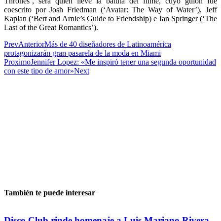
Thrones’, será quien lleve la batuta del filme, cuyo guión fue
coescrito por Josh Friedman (‘Avatar: The Way of Water’), Jeff
Kaplan (‘Bert and Arnie’s Guide to Friendship) e Ian Springer (‘The
Last of the Great Romantics’).
Prev
Anterior
Más de 40 diseñadores de Latinoamérica
protagonizarán gran pasarela de la moda en Miami
Proximo
Jennifer Lopez: «Me inspiró tener una segunda oportunidad
con este tipo de amor»
Next
También te puede interesar
Disco Club rinde homenaje a Luis Mariano Rivera