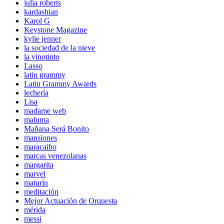
julia roberts
kardashian
Karol G
Keystone Magazine
kylie jenner
la sociedad de la nieve
la vinotinto
Lasso
latin grammy
Latin Grammy Awards
lechería
Lisa
madame web
maluma
Mañana Será Bonito
mansiones
maracaibo
marcas venezolanas
margarita
marvel
maturín
meditación
Mejor Actuación de Orquesta
mérida
messi