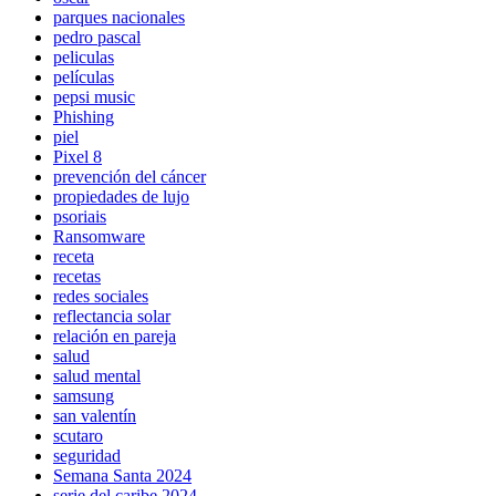
parques nacionales
pedro pascal
peliculas
películas
pepsi music
Phishing
piel
Pixel 8
prevención del cáncer
propiedades de lujo
psoriais
Ransomware
receta
recetas
redes sociales
reflectancia solar
relación en pareja
salud
salud mental
samsung
san valentín
scutaro
seguridad
Semana Santa 2024
serie del caribe 2024