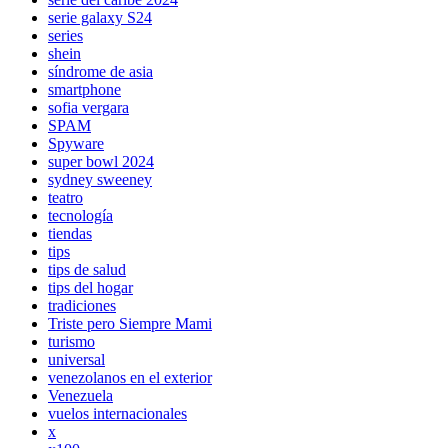
serie galaxy S24
series
shein
síndrome de asia
smartphone
sofia vergara
SPAM
Spyware
super bowl 2024
sydney sweeney
teatro
tecnología
tiendas
tips
tips de salud
tips del hogar
tradiciones
Triste pero Siempre Mami
turismo
universal
venezolanos en el exterior
Venezuela
vuelos internacionales
x