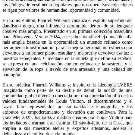
los códigos de vestimenta populares que nos unen. Sus colecciones
se rigen por valores de humanidad, oportunidad y comunidad.
En Louis Vuitton, Pharrell Williams canaliza el espíritu superfino del
dandismo negro, una influencia perdurable dentro de su lenguaje
creativo más amplio. Presentado en su primera colección masculina
para Primavera- Verano 2024, este ethos dandi refleja una filosofía
más amplia basada en la oportunidad: un atuendo refinado como
herramienta transformadora para la mejora personal; un esfuerzo por
elevarnos a un primer plano; estudiar y mejorar; y devolver esa luz a
nuestros semejantes. Cimentada en la silueta que define su estética,
se expresa en una celebración contemporánea de la sastrería y la
elevación de la ropa a través de una artesanía y una calidad sin
parangón.
En su práctica, Pharrell Williams se inspira en la ideología LVERS
imaginada como parte de su desfile de debut: la noción de una
comunidad global diversa conectada por una apreciación afín de los
valores fundamentales de Louis Vuitton, el discernimiento y el
savoir faire representados por su calidad e iconografía, y los
atributos de empoderamiento y elevación que conllevan. Para la
Gala Met 2025, los looks a medida creados por Louis Vuitton para
los invitados encarnan este espíritu. El savoir-faire de la Casa, que
emplea a sus maestros atelier y expertos artesanos, acelera la
delicadeza y el cultivo de cada prenda.