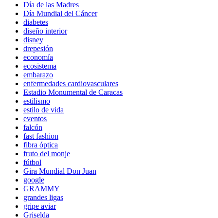
Día de las Madres
Día Mundial del Cáncer
diabetes
diseño interior
disney
drepesión
economía
ecosistema
embarazo
enfermedades cardiovasculares
Estadio Monumental de Caracas
estilismo
estilo de vida
eventos
falcón
fast fashion
fibra óptica
fruto del monje
fútbol
Gira Mundial Don Juan
google
GRAMMY
grandes ligas
gripe aviar
Griselda