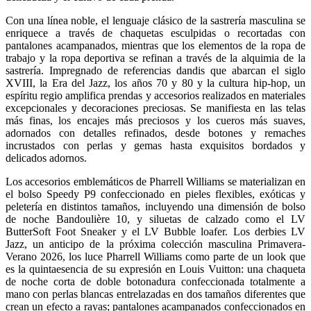
Con una línea noble, el lenguaje clásico de la sastrería masculina se
enriquece a través de chaquetas esculpidas o recortadas con
pantalones acampanados, mientras que los elementos de la ropa de
trabajo y la ropa deportiva se refinan a través de la alquimia de la
sastrería. Impregnado de referencias dandis que abarcan el siglo
XVIII, la Era del Jazz, los años 70 y 80 y la cultura hip-hop, un
espíritu regio amplifica prendas y accesorios realizados en materiales
excepcionales y decoraciones preciosas. Se manifiesta en las telas
más finas, los encajes más preciosos y los cueros más suaves,
adornados con detalles refinados, desde botones y remaches
incrustados con perlas y gemas hasta exquisitos bordados y
delicados adornos.
Los accesorios emblemáticos de Pharrell Williams se materializan en
el bolso Speedy P9 confeccionado en pieles flexibles, exóticas y
peletería en distintos tamaños, incluyendo una dimensión de bolso
de noche Bandoulière 10, y siluetas de calzado como el LV
ButterSoft Foot Sneaker y el LV Bubble loafer. Los derbies LV
Jazz, un anticipo de la próxima colección masculina Primavera-
Verano 2026, los luce Pharrell Williams como parte de un look que
es la quintaesencia de su expresión en Louis Vuitton: una chaqueta
de noche corta de doble botonadura confeccionada totalmente a
mano con perlas blancas entrelazadas en dos tamaños diferentes que
crean un efecto a rayas; pantalones acampanados confeccionados en