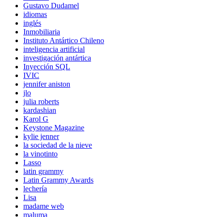
Gustavo Dudamel
idiomas
inglés
Inmobiliaria
Instituto Antártico Chileno
inteligencia artificial
investigación antártica
Inyección SQL
IVIC
jennifer aniston
jlo
julia roberts
kardashian
Karol G
Keystone Magazine
kylie jenner
la sociedad de la nieve
la vinotinto
Lasso
latin grammy
Latin Grammy Awards
lechería
Lisa
madame web
maluma