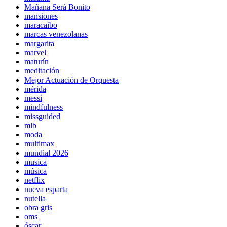
Mañana Será Bonito
mansiones
maracaibo
marcas venezolanas
margarita
marvel
maturín
meditación
Mejor Actuación de Orquesta
mérida
messi
mindfulness
missguided
mlb
moda
multimax
mundial 2026
musica
música
netflix
nueva esparta
nutella
obra gris
oms
óscar