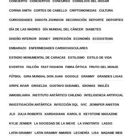
CONCIERTO
CONCIERTOS
CONCURSO
CONSEJOS DEL HOGAR
CORINA SMITH
CORTES DE CABELLO
CRIPTOMONEDAS
CULTURA
CURIOSIDADES
DAKOTA JOHNSON
DECORACIÓN
DEPORTE
DEPORTES
DÍA DE LAS MADRES
DÍA MUNDIAL DEL CÁNCER
DIABETES
DISEÑO INTERIOR
DISNEY
DREPESIÓN
ECONOMÍA
ECOSISTEMA
EMBARAZO
ENFERMEDADES CARDIOVASCULARES
ESTADIO MONUMENTAL DE CARACAS
ESTILISMO
ESTILO DE VIDA
EVENTOS
FALCÓN
FAST FASHION
FIBRA ÓPTICA
FRUTO DEL MONJE
FÚTBOL
GIRA MUNDIAL DON JUAN
GOOGLE
GRAMMY
GRANDES LIGAS
GRIPE AVIAR
GRISELDA
GUSTAVO DUDAMEL
IDIOMAS
INGLÉS
INMOBILIARIA
INSTITUTO ANTÁRTICO CHILENO
INTELIGENCIA ARTIFICIAL
INVESTIGACIÓN ANTÁRTICA
INYECCIÓN SQL
IVIC
JENNIFER ANISTON
JLO
JULIA ROBERTS
KARDASHIAN
KAROL G
KEYSTONE MAGAZINE
KYLIE JENNER
LA SOCIEDAD DE LA NIEVE
LA VINOTINTO
LASSO
LATIN GRAMMY
LATIN GRAMMY AWARDS
LECHERÍA
LISA
MADAME WEB