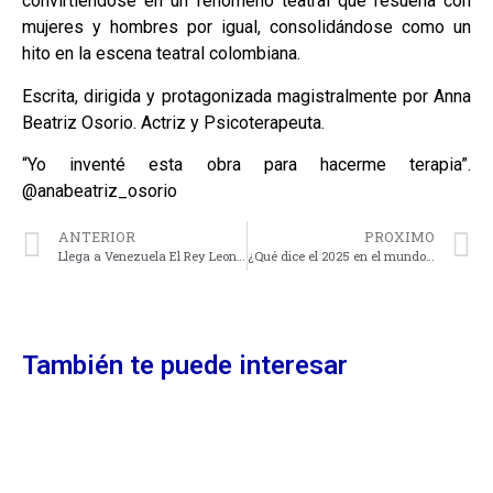
convirtiéndose en un fenómeno teatral que resuena con
mujeres y hombres por igual, consolidándose como un
hito en la escena teatral colombiana.
Escrita, dirigida y protagonizada magistralmente por Anna
Beatriz Osorio. Actriz y Psicoterapeuta.
“Yo inventé esta obra para hacerme terapia”.
@anabeatriz_osorio
ANTERIOR
PROXIMO
Llega a Venezuela El Rey Leon The History, este 6 de abril en el Anfiteatro El Hatillo
¿Qué dice el 2025 en el mundo de la relojería? Conoce las tendencias de moda masculina
También te puede interesar