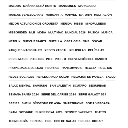
MALUMA
MAÑANA SERÁ BONITO
MANSIONES
MARACAIBO
MARCAS VENEZOLANAS
MARGARITA
MARVEL
MATURÍN
MEDITACIÓN
MEJOR ACTUACIÓN DE ORQUESTA
MÉRIDA
MESSI
MINDFULNESS
MISSGUIDED
MLB
MODA
MULTIMAX
MUNDIAL 2026
MUSICA
MÚSICA
NETFLIX
NUEVA ESPARTA
NUTELLA
OBRA GRIS
OMS
ÓSCAR
PARQUES NACIONALES
PEDRO PASCAL
PELICULAS
PELÍCULAS
PEPSI MUSIC
PHISHING
PIEL
PIXEL 8
PREVENCIÓN DEL CÁNCER
PROPIEDADES DE LUJO
PSORIAIS
RANSOMWARE
RECETA
RECETAS
REDES SOCIALES
REFLECTANCIA SOLAR
RELACIÓN EN PAREJA
SALUD
SALUD MENTAL
SAMSUNG
SAN VALENTÍN
SCUTARO
SEGURIDAD
SEMANA SANTA 2024
SERIE DEL CARIBE 2024
SERIE GALAXY S24
SERIES
SHEIN
SÍNDROME DE ASIA
SMARTPHONE
SOFIA VERGARA
SPAM
SPYWARE
SUPER BOWL 2024
SYDNEY SWEENEY
TEATRO
TECNOLOGÍA
TIENDAS
TIPS
TIPS DE SALUD
TIPS DEL HOGAR