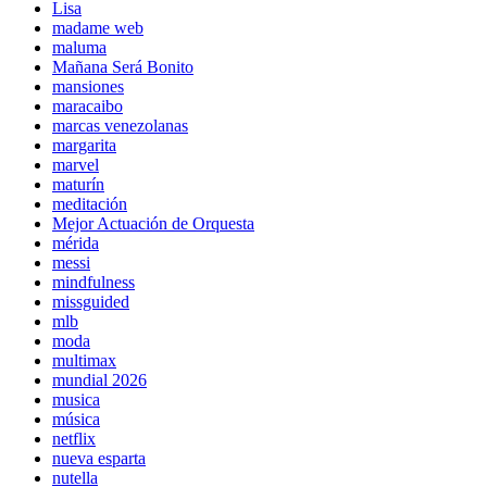
Lisa
madame web
maluma
Mañana Será Bonito
mansiones
maracaibo
marcas venezolanas
margarita
marvel
maturín
meditación
Mejor Actuación de Orquesta
mérida
messi
mindfulness
missguided
mlb
moda
multimax
mundial 2026
musica
música
netflix
nueva esparta
nutella