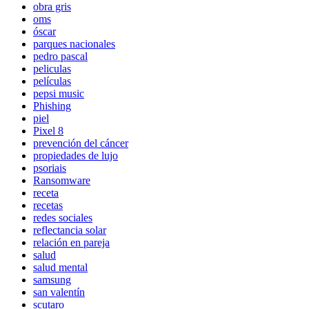
obra gris
oms
óscar
parques nacionales
pedro pascal
peliculas
películas
pepsi music
Phishing
piel
Pixel 8
prevención del cáncer
propiedades de lujo
psoriais
Ransomware
receta
recetas
redes sociales
reflectancia solar
relación en pareja
salud
salud mental
samsung
san valentín
scutaro