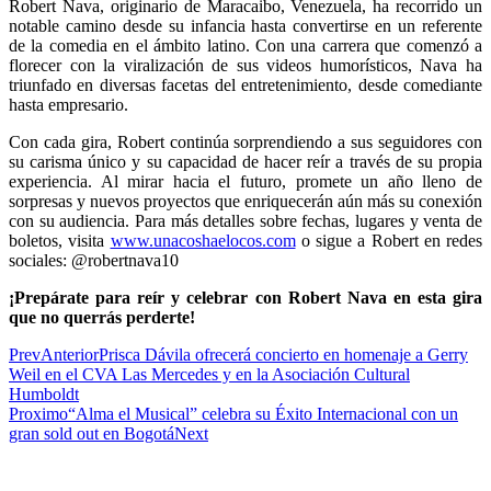
Robert Nava, originario de Maracaibo, Venezuela, ha recorrido un
notable camino desde su infancia hasta convertirse en un referente
de la comedia en el ámbito latino. Con una carrera que comenzó a
florecer con la viralización de sus videos humorísticos, Nava ha
triunfado en diversas facetas del entretenimiento, desde comediante
hasta empresario.
Con cada gira, Robert continúa sorprendiendo a sus seguidores con
su carisma único y su capacidad de hacer reír a través de su propia
experiencia. Al mirar hacia el futuro, promete un año lleno de
sorpresas y nuevos proyectos que enriquecerán aún más su conexión
con su audiencia. Para más detalles sobre fechas, lugares y venta de
boletos, visita
www.unacoshaelocos.com
o sigue a Robert en redes
sociales: @robertnava10
¡Prepárate para reír y celebrar con Robert Nava en esta gira
que no querrás perderte!
Prev
Anterior
Prisca Dávila ofrecerá concierto en homenaje a Gerry
Weil en el CVA Las Mercedes y en la Asociación Cultural
Humboldt
Proximo
“Alma el Musical” celebra su Éxito Internacional con un
gran sold out en Bogotá
Next