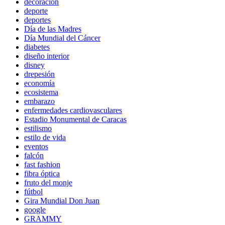
decoración
deporte
deportes
Día de las Madres
Día Mundial del Cáncer
diabetes
diseño interior
disney
drepesión
economía
ecosistema
embarazo
enfermedades cardiovasculares
Estadio Monumental de Caracas
estilismo
estilo de vida
eventos
falcón
fast fashion
fibra óptica
fruto del monje
fútbol
Gira Mundial Don Juan
google
GRAMMY