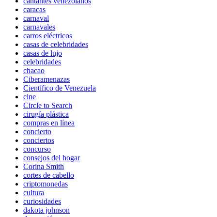
cantantes venezolanos
caracas
carnaval
carnavales
carros eléctricos
casas de celebridades
casas de lujo
celebridades
chacao
Ciberamenazas
Científico de Venezuela
cine
Circle to Search
cirugía plástica
compras en línea
concierto
conciertos
concurso
consejos del hogar
Corina Smith
cortes de cabello
criptomonedas
cultura
curiosidades
dakota johnson