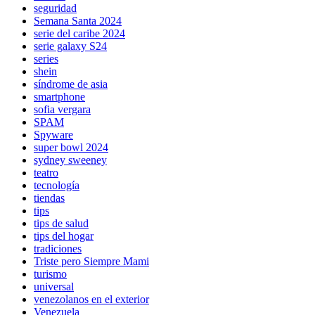
seguridad
Semana Santa 2024
serie del caribe 2024
serie galaxy S24
series
shein
síndrome de asia
smartphone
sofia vergara
SPAM
Spyware
super bowl 2024
sydney sweeney
teatro
tecnología
tiendas
tips
tips de salud
tips del hogar
tradiciones
Triste pero Siempre Mami
turismo
universal
venezolanos en el exterior
Venezuela