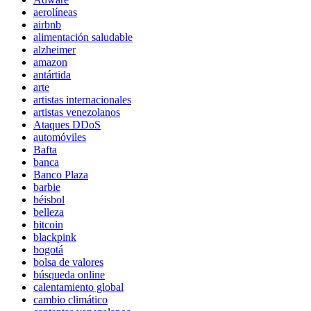
aerolíneas
airbnb
alimentación saludable
alzheimer
amazon
antártida
arte
artistas internacionales
artistas venezolanos
Ataques DDoS
automóviles
Bafta
banca
Banco Plaza
barbie
béisbol
belleza
bitcoin
blackpink
bogotá
bolsa de valores
búsqueda online
calentamiento global
cambio climático