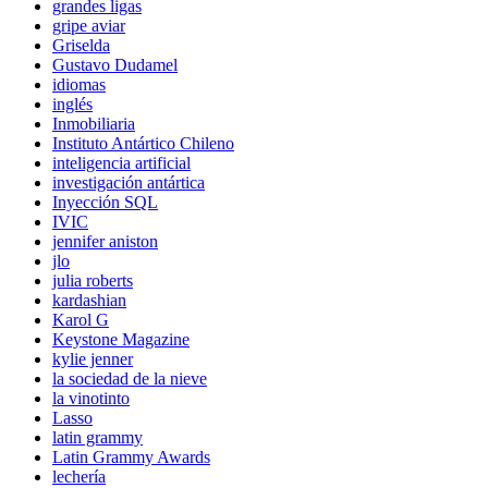
grandes ligas
gripe aviar
Griselda
Gustavo Dudamel
idiomas
inglés
Inmobiliaria
Instituto Antártico Chileno
inteligencia artificial
investigación antártica
Inyección SQL
IVIC
jennifer aniston
jlo
julia roberts
kardashian
Karol G
Keystone Magazine
kylie jenner
la sociedad de la nieve
la vinotinto
Lasso
latin grammy
Latin Grammy Awards
lechería